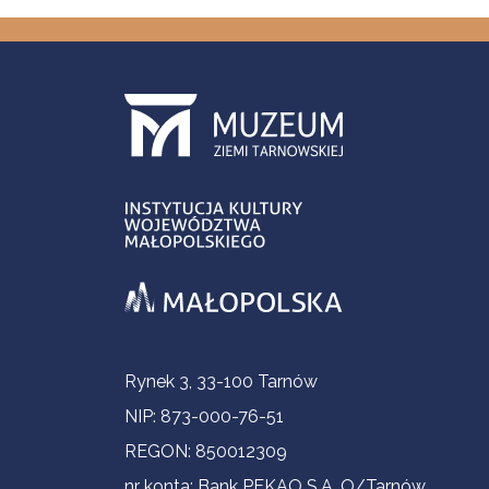
Informacje kontaktowe
Rynek 3, 33-100 Tarnów
NIP: 873-000-76-51
REGON: 850012309
nr konta: Bank PEKAO S.A. O/Tarnów