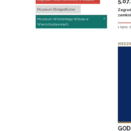
5.07
Muzeum Etnograficzne
Zagroda
zamknię
Muzeum Wincentego Witosa w
Wierzchosławicach
1 lipca,
SIEDZI
GOD