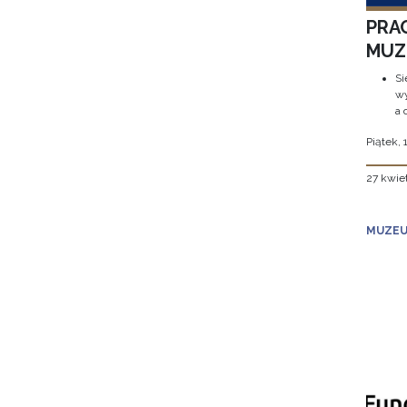
PRA
MUZE
Si
wy
a 
Piątek, 
27 kwie
MUZEU