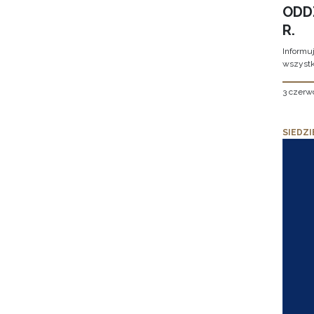
ODD
R.
Informu
wszystk
3 czerw
SIEDZI