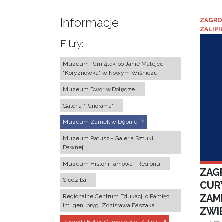
Informacje
ZAGRO
ZALIPI
Filtry:
Muzeum Pamiątek po Janie Matejce
"Koryznówka" w Nowym Wiśniczu
Muzeum Dwór w Dołędze
Galeria "Panorama"
Muzeum Zamek w Dębnie
Muzeum Ratusz - Galeria Sztuki
Dawnej
Muzeum Historii Tarnowa i Regionu
ZAGR
Siedziba
CUR
ZAM
Regionalne Centrum Edukacji o Pamięci
im. gen. bryg. Zdzisława Baszaka
ZWI
Zagroda Felicji Curyłowej w Zalipiu