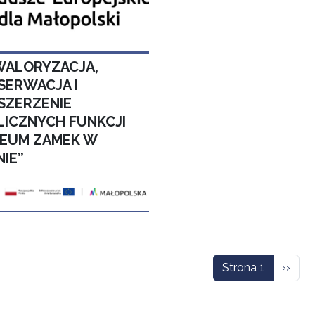
WALORYZACJA,
SERWACJA I
SZERZENIE
LICZNYCH FUNKCJI
EUM ZAMEK W
NIE”
icowanie
Nastę
Strona 1
››