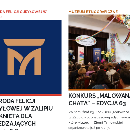
DA FELICJI CURYŁOWEJ W
MUZEUM ETNOGRAFICZNE
U
KONKURS „MALOWAN
ODA FELICJI
CHATA” – EDYCJA 63
YŁOWEJ W ZALIPIU
Za nami finał 63. Konkursu „Malowana
KNIĘTA DLA
w Zalipiu – jubileuszowej edycji wyda
EDZAJĄCYCH
które Muzeum Ziemi Tarnowskiej
organizowało już po raz 50.