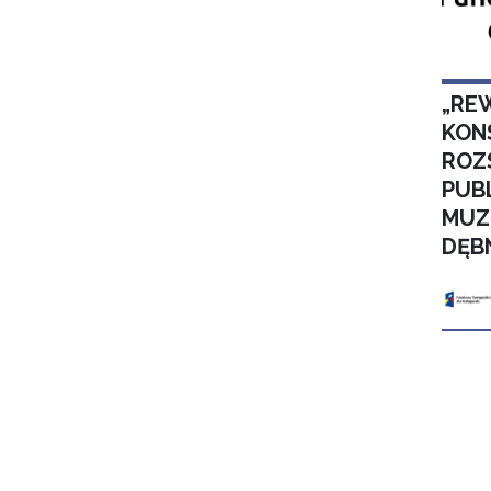
„RE
KON
ROZ
PUB
MUZ
DĘB
Stron