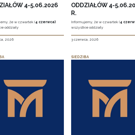
ZIAŁÓW 4-5.06.2026
ODDZIAŁÓW 4-5.06.2
R.
jemy, że w czwartek (
4 czerwca)
Informujemy, że w czwartek (
4 czerw
ie oddziały
wszystkie oddziały
ca, 2026
3 czerwca, 2026
BA
SIEDZIBA