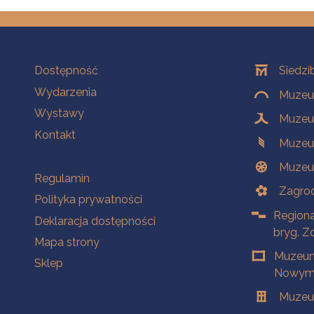
Na skróty
Oddziały
Dostępność
Siedzi
Wydarzenia
Muzeum
Wystawy
Muzeum
Kontakt
Muzeu
Muzeu
Na skróty
Regulamin
Zagrod
Polityka prywatności
Regiona
Deklaracja dostępności
bryg. Z
Mapa strony
Muzeum
Sklep
Nowym 
Muzeu