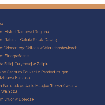
ba
 Historii Tarnowa i Regionu
 Ratusz - Galeria Sztuki Dawnej
m Wincentego Witosa w Wierzchosławicach
m Etnograficzne
a Felicji Curyłowej w Zalipiu
lne Centrum Edukacji o Pamięci im. gen.
dzisława Baszaka
 Pamiątek po Janie Matejce "Koryznówka" w
Wiśniczu
m Dwór w Dołędze