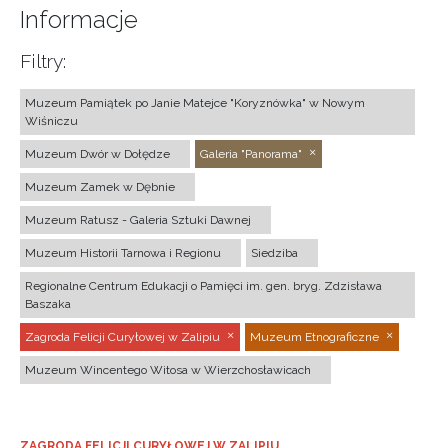
Informacje
Filtry:
Muzeum Pamiątek po Janie Matejce "Koryznówka" w Nowym
Wiśniczu
Muzeum Dwór w Dołędze
Galeria "Panorama"
Muzeum Zamek w Dębnie
Muzeum Ratusz - Galeria Sztuki Dawnej
Muzeum Historii Tarnowa i Regionu
Siedziba
Regionalne Centrum Edukacji o Pamięci im. gen. bryg. Zdzisława
Baszaka
Zagroda Felicji Curyłowej w Zalipiu
Muzeum Etnograficzne
Muzeum Wincentego Witosa w Wierzchosławicach
ZAGRODA FELICJI CURYŁOWEJ W ZALIPIU