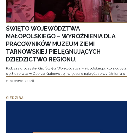
ŚWIĘTO WOJEWÓDZTWA
MAŁOPOLSKIEGO – WYRÓŻNIENIA DLA
PRACOWNIKÓW MUZEUM ZIEMI
TARNOWSKIEJ PIELĘGNUJĄCYCH
DZIEDZICTWO REGIONU.
Podczas uroczystej Gali Święta Województwa Małopolskiego, która odbyła
się 8 czerwca w Operze Krakowskiej, wręczono najwyższe wyróżnienia s
11 czerwca, 2026
SIEDZIBA