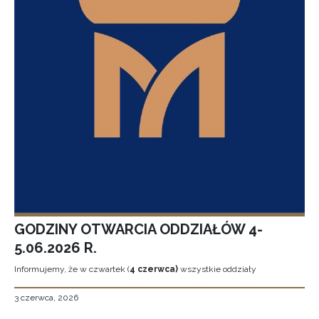
GODZINY OTWARCIA ODDZIAŁÓW 4-
5.06.2026 R.
Informujemy, że w czwartek (
4 czerwca)
wszystkie oddziały
3 czerwca, 2026