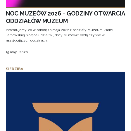
NOC MUZEÓW 2026 - GODZINY OTWARCIA
ODDZIAŁÓW MUZEUM
Informujemy, że w sobotę 16 maja 2026 r. oddziały Muzeum Ziemi
Tarnowskiej biorące udział w „Nocy Muzeów” będą czynne w
następujących godzinach:
15 maja, 2026
SIEDZIBA