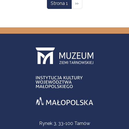
Następna strona
Strona 1
››
Informacje kontaktowe
Rynek 3, 33-100 Tarnów