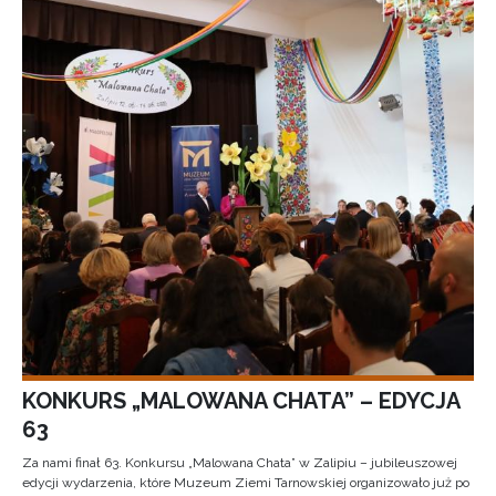
KONKURS „MALOWANA CHATA” – EDYCJA
63
Za nami finał 63. Konkursu „Malowana Chata” w Zalipiu – jubileuszowej
edycji wydarzenia, które Muzeum Ziemi Tarnowskiej organizowało już po