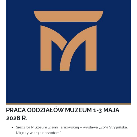
PRACA ODDZIAŁÓW MUZEUM 1-3 MAJA
2026 R.
Siedziba Muzeum Ziemi Tarnowskiej – wystawa „Zofia Stryjeńska.
Między wiarą a obrzędem”