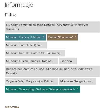
Informacje
Filtry:
Muzeum Pamiątek po Janie Matejce "Koryznówka" w Nowym
Wiśniczu
Muzeum Dwór w Dołędze
Galeria "Panorama"
Muzeum Zamek w Dębnie
Muzeum Ratusz - Galeria Sztuki Dawnej
Muzeum Historii Tarnowa i Regionu
Siedziba
Regionalne Centrum Edukacji o Pamięci im. gen. bryg. Zdzisława
Baszaka
Zagroda Felicji Curyłowej w Zalipiu
Muzeum Etnograficzne
Muzeum Wincentego Witosa w Wierzchosławicach
SIEDZIBA