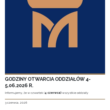
GODZINY OTWARCIA ODDZIAŁÓW 4-
5.06.2026 R.
Informujemy, że w czwartek (
4 czerwca)
wszystkie oddziały
3 czerwca, 2026