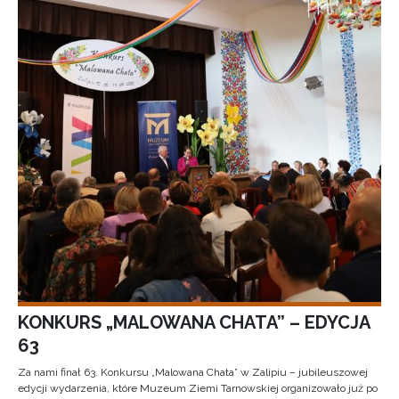
KONKURS „MALOWANA CHATA” – EDYCJA
63
Za nami finał 63. Konkursu „Malowana Chata” w Zalipiu – jubileuszowej
edycji wydarzenia, które Muzeum Ziemi Tarnowskiej organizowało już po