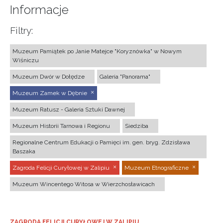
Informacje
Filtry:
Muzeum Pamiątek po Janie Matejce "Koryznówka" w Nowym
Wiśniczu
Muzeum Dwór w Dołędze
Galeria "Panorama"
Muzeum Zamek w Dębnie
Muzeum Ratusz - Galeria Sztuki Dawnej
Muzeum Historii Tarnowa i Regionu
Siedziba
Regionalne Centrum Edukacji o Pamięci im. gen. bryg. Zdzisława
Baszaka
Zagroda Felicji Curyłowej w Zalipiu
Muzeum Etnograficzne
Muzeum Wincentego Witosa w Wierzchosławicach
ZAGRODA FELICJI CURYŁOWEJ W ZALIPIU