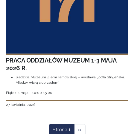
PRACA ODDZIAŁÓW MUZEUM 1-3 MAJA
2026 R.
Siedziba Muzeum Ziemi Tarnowskiej – wystawa „Zofia Stryjeńska.
Między wiarą a obrzędem”
Piątek, 1 maja – 10:00-15:00
27 kwietnia, 2026
Stronicowanie
Następna strona
Strona 1
››