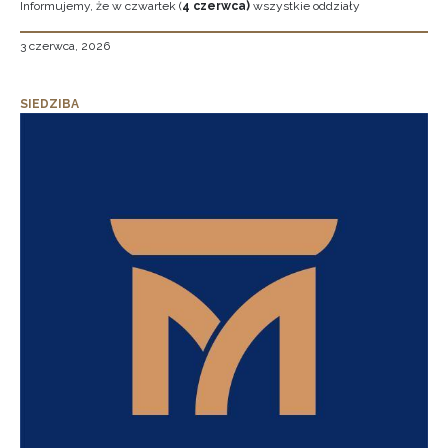
Informujemy, że w czwartek (
4 czerwca)
wszystkie oddziały
3 czerwca, 2026
SIEDZIBA