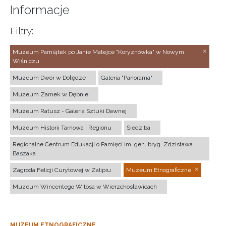
Informacje
Filtry:
Muzeum Pamiątek po Janie Matejce "Koryznówka" w Nowym
Wiśniczu
Muzeum Dwór w Dołędze
Galeria "Panorama"
Muzeum Zamek w Dębnie
Muzeum Ratusz - Galeria Sztuki Dawnej
Muzeum Historii Tarnowa i Regionu
Siedziba
Regionalne Centrum Edukacji o Pamięci im. gen. bryg. Zdzisława
Baszaka
Zagroda Felicji Curyłowej w Zalipiu
Muzeum Etnograficzne
Muzeum Wincentego Witosa w Wierzchosławicach
MUZEUM ETNOGRAFICZNE