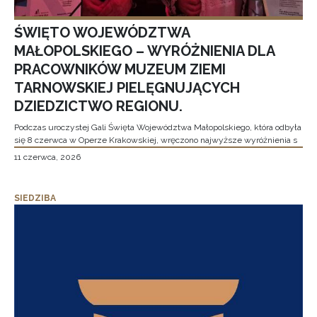
ŚWIĘTO WOJEWÓDZTWA
MAŁOPOLSKIEGO – WYRÓŻNIENIA DLA
PRACOWNIKÓW MUZEUM ZIEMI
TARNOWSKIEJ PIELĘGNUJĄCYCH
DZIEDZICTWO REGIONU.
Podczas uroczystej Gali Święta Województwa Małopolskiego, która odbyła
się 8 czerwca w Operze Krakowskiej, wręczono najwyższe wyróżnienia s
11 czerwca, 2026
SIEDZIBA