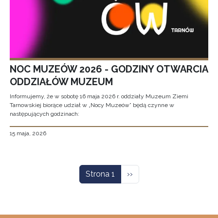
NOC MUZEÓW 2026 - GODZINY OTWARCIA
ODDZIAŁÓW MUZEUM
Informujemy, że w sobotę 16 maja 2026 r. oddziały Muzeum Ziemi
Tarnowskiej biorące udział w „Nocy Muzeów” będą czynne w
następujących godzinach:
15 maja, 2026
Stronicowanie
Następna strona
Strona 1
››