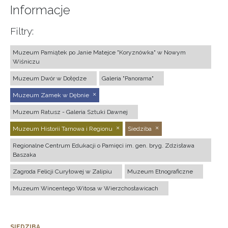
Informacje
Filtry:
Muzeum Pamiątek po Janie Matejce "Koryznówka" w Nowym
Wiśniczu
Muzeum Dwór w Dołędze
Galeria "Panorama"
Muzeum Zamek w Dębnie
Muzeum Ratusz - Galeria Sztuki Dawnej
Muzeum Historii Tarnowa i Regionu
Siedziba
Regionalne Centrum Edukacji o Pamięci im. gen. bryg. Zdzisława
Baszaka
Zagroda Felicji Curyłowej w Zalipiu
Muzeum Etnograficzne
Muzeum Wincentego Witosa w Wierzchosławicach
SIEDZIBA