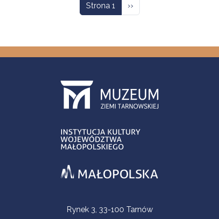
Następna strona
Strona 1
››
Informacje kontaktowe
Rynek 3, 33-100 Tarnów