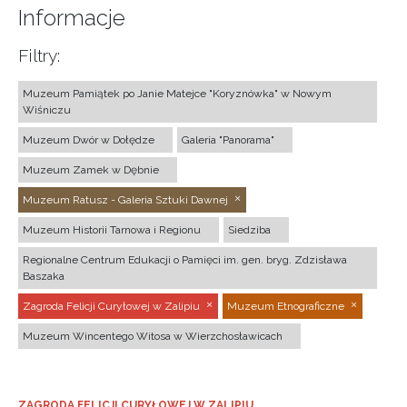
Informacje
Filtry:
Muzeum Pamiątek po Janie Matejce "Koryznówka" w Nowym
Wiśniczu
Muzeum Dwór w Dołędze
Galeria "Panorama"
Muzeum Zamek w Dębnie
Muzeum Ratusz - Galeria Sztuki Dawnej
Muzeum Historii Tarnowa i Regionu
Siedziba
Regionalne Centrum Edukacji o Pamięci im. gen. bryg. Zdzisława
Baszaka
Zagroda Felicji Curyłowej w Zalipiu
Muzeum Etnograficzne
Muzeum Wincentego Witosa w Wierzchosławicach
ZAGRODA FELICJI CURYŁOWEJ W ZALIPIU