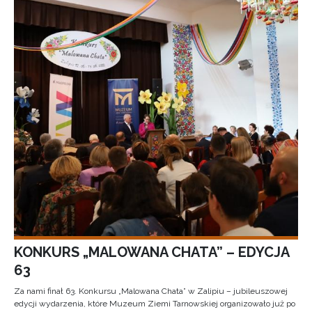
KONKURS „MALOWANA CHATA” – EDYCJA
63
Za nami finał 63. Konkursu „Malowana Chata” w Zalipiu – jubileuszowej
edycji wydarzenia, które Muzeum Ziemi Tarnowskiej organizowało już po