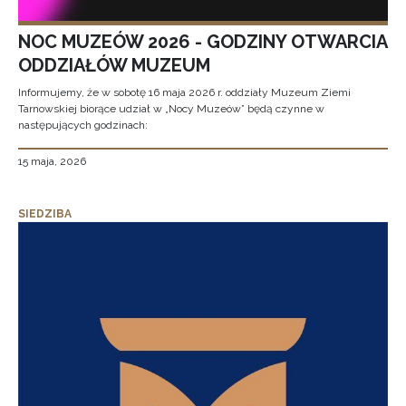
NOC MUZEÓW 2026 - GODZINY OTWARCIA
ODDZIAŁÓW MUZEUM
Informujemy, że w sobotę 16 maja 2026 r. oddziały Muzeum Ziemi
Tarnowskiej biorące udział w „Nocy Muzeów” będą czynne w
następujących godzinach:
15 maja, 2026
SIEDZIBA