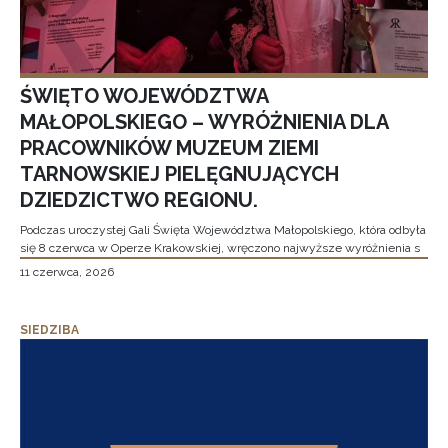
ŚWIĘTO WOJEWÓDZTWA
MAŁOPOLSKIEGO – WYRÓŻNIENIA DLA
PRACOWNIKÓW MUZEUM ZIEMI
TARNOWSKIEJ PIELĘGNUJĄCYCH
DZIEDZICTWO REGIONU.
Podczas uroczystej Gali Święta Województwa Małopolskiego, która odbyła
się 8 czerwca w Operze Krakowskiej, wręczono najwyższe wyróżnienia s
11 czerwca, 2026
SIEDZIBA