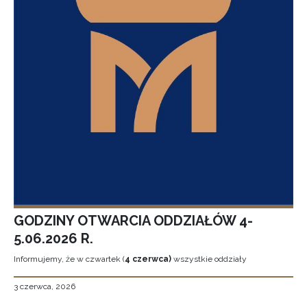
GODZINY OTWARCIA ODDZIAŁÓW 4-
5.06.2026 R.
Informujemy, że w czwartek (
4 czerwca)
wszystkie oddziały
3 czerwca, 2026