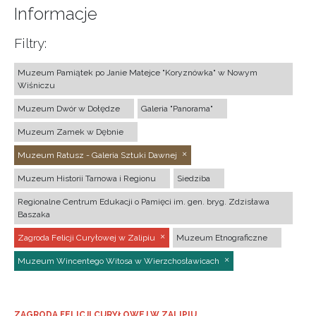
Informacje
Filtry:
Muzeum Pamiątek po Janie Matejce "Koryznówka" w Nowym
Wiśniczu
Muzeum Dwór w Dołędze
Galeria "Panorama"
Muzeum Zamek w Dębnie
Muzeum Ratusz - Galeria Sztuki Dawnej
Muzeum Historii Tarnowa i Regionu
Siedziba
Regionalne Centrum Edukacji o Pamięci im. gen. bryg. Zdzisława
Baszaka
Zagroda Felicji Curyłowej w Zalipiu
Muzeum Etnograficzne
Muzeum Wincentego Witosa w Wierzchosławicach
ZAGRODA FELICJI CURYŁOWEJ W ZALIPIU