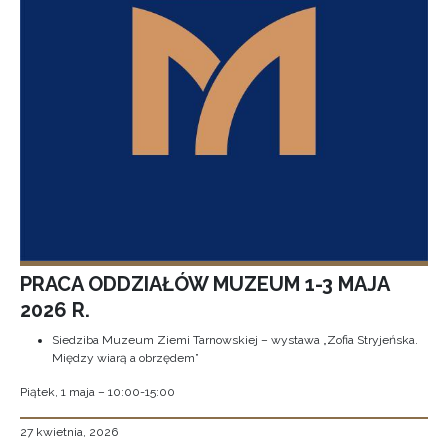
PRACA ODDZIAŁÓW MUZEUM 1-3 MAJA
2026 R.
Siedziba Muzeum Ziemi Tarnowskiej – wystawa „Zofia Stryjeńska.
Między wiarą a obrzędem”
Piątek, 1 maja – 10:00-15:00
27 kwietnia, 2026