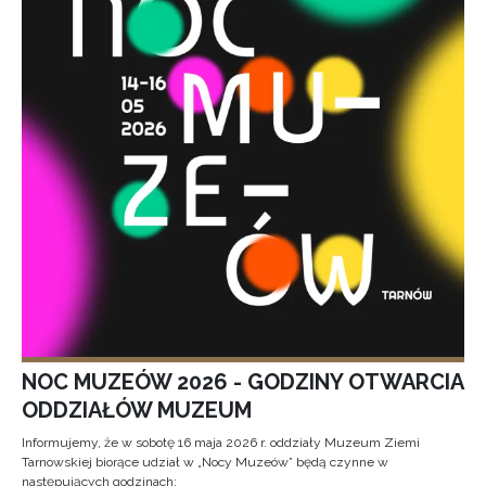
NOC MUZEÓW 2026 - GODZINY OTWARCIA
ODDZIAŁÓW MUZEUM
Informujemy, że w sobotę 16 maja 2026 r. oddziały Muzeum Ziemi
Tarnowskiej biorące udział w „Nocy Muzeów” będą czynne w
następujących godzinach: