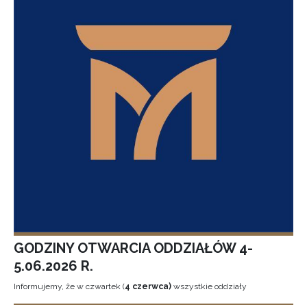
GODZINY OTWARCIA ODDZIAŁÓW 4-
5.06.2026 R.
Informujemy, że w czwartek (
4 czerwca)
wszystkie oddziały