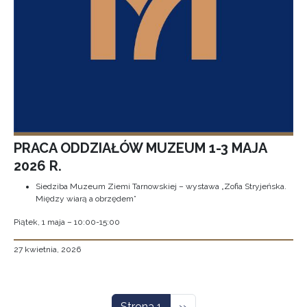
PRACA ODDZIAŁÓW MUZEUM 1-3 MAJA
2026 R.
Siedziba Muzeum Ziemi Tarnowskiej – wystawa „Zofia Stryjeńska.
Między wiarą a obrzędem”
Piątek, 1 maja – 10:00-15:00
27 kwietnia, 2026
Stronicowanie
Następna strona
Strona 1
››