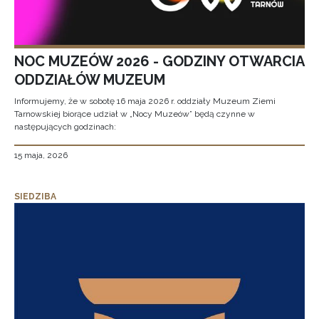
NOC MUZEÓW 2026 - GODZINY OTWARCIA
ODDZIAŁÓW MUZEUM
Informujemy, że w sobotę 16 maja 2026 r. oddziały Muzeum Ziemi
Tarnowskiej biorące udział w „Nocy Muzeów” będą czynne w
następujących godzinach:
15 maja, 2026
SIEDZIBA