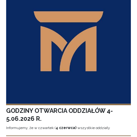
GODZINY OTWARCIA ODDZIAŁÓW 4-
5.06.2026 R.
Informujemy, że w czwartek (
4 czerwca)
wszystkie oddziały