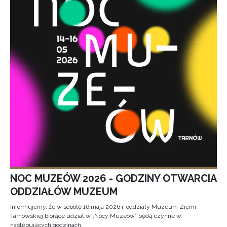
NOC MUZEÓW 2026 - GODZINY OTWARCIA
ODDZIAŁÓW MUZEUM
Informujemy, że w sobotę 16 maja 2026 r. oddziały Muzeum Ziemi
Tarnowskiej biorące udział w „Nocy Muzeów” będą czynne w
następujących godzinach: