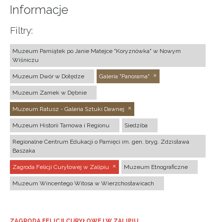
Informacje
Filtry:
Muzeum Pamiątek po Janie Matejce "Koryznówka" w Nowym
Wiśniczu
Muzeum Dwór w Dołędze
Galeria "Panorama"
Muzeum Zamek w Dębnie
Muzeum Ratusz - Galeria Sztuki Dawnej
Muzeum Historii Tarnowa i Regionu
Siedziba
Regionalne Centrum Edukacji o Pamięci im. gen. bryg. Zdzisława
Baszaka
Zagroda Felicji Curyłowej w Zalipiu
Muzeum Etnograficzne
Muzeum Wincentego Witosa w Wierzchosławicach
ZAGRODA FELICJI CURYŁOWEJ W ZALIPIU