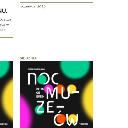
3 czerwca, 2026
NU.
wództwa
rwca w
ższe
SIEDZIBA