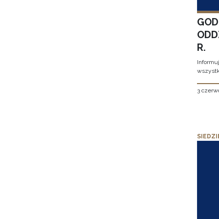
GOD
ODD
R.
Informu
wszystk
3 czerw
SIEDZI