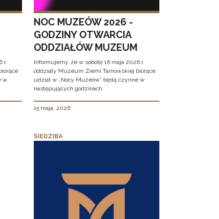
NOC MUZEÓW 2026 -
GODZINY OTWARCIA
ODDZIAŁÓW MUZEUM
 r.
Informujemy, że w sobotę 16 maja 2026 r.
biorące
oddziały Muzeum Ziemi Tarnowskiej biorące
e w
udział w „Nocy Muzeów” będą czynne w
następujących godzinach:
15 maja, 2026
SIEDZIBA