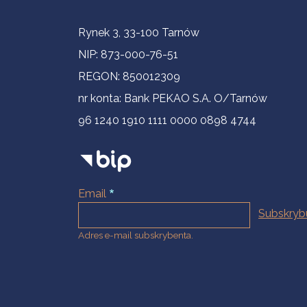
Informacje kontaktowe
Rynek 3, 33-100 Tarnów
NIP: 873-000-76-51
REGON: 850012309
nr konta: Bank PEKAO S.A. O/Tarnów
96 1240 1910 1111 0000 0898 4744
Email
Adres e-mail subskrybenta.