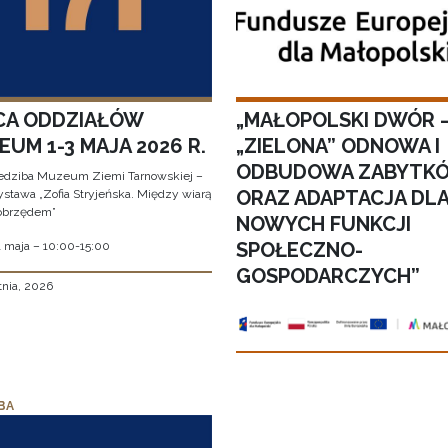
CA ODDZIAŁÓW
„MAŁOPOLSKI DWÓR 
UM 1-3 MAJA 2026 R.
„ZIELONA” ODNOWA I
ODBUDOWA ZABYTK
edziba Muzeum Ziemi Tarnowskiej –
ORAZ ADAPTACJA DL
stawa „Zofia Stryjeńska. Między wiarą
obrzędem”
NOWYCH FUNKCJI
SPOŁECZNO-
1 maja – 10:00-15:00
GOSPODARCZYCH”
tnia, 2026
BA