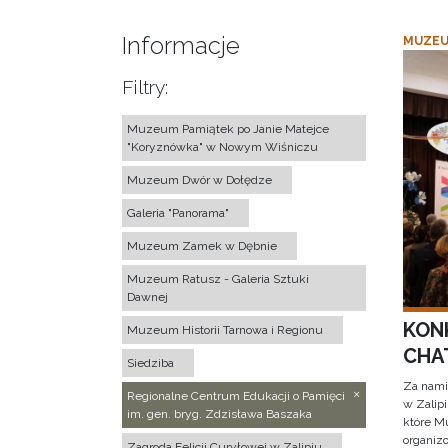
Informacje
MUZEU
Filtry:
Muzeum Pamiątek po Janie Matejce
"Koryznówka" w Nowym Wiśniczu
Muzeum Dwór w Dołędze
Galeria "Panorama"
Muzeum Zamek w Dębnie
Muzeum Ratusz - Galeria Sztuki
Dawnej
KON
Muzeum Historii Tarnowa i Regionu
CHAT
Siedziba
Za nami
Regionalne Centrum Edukacji o Pamięci
w Zalip
im. gen. bryg. Zdzisława Baszaka
które M
organizo
Zagroda Felicji Curyłowej w Zalipiu