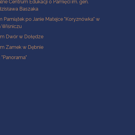
lne Centrum Edukacji o Pamięci im. gen.
dzisława Baszaka
 Pamiątek po Janie Matejce "Koryznówka" w
Wiśniczu
m Dwór w Dołędze
m Zamek w Dębnie
a "Panorama"