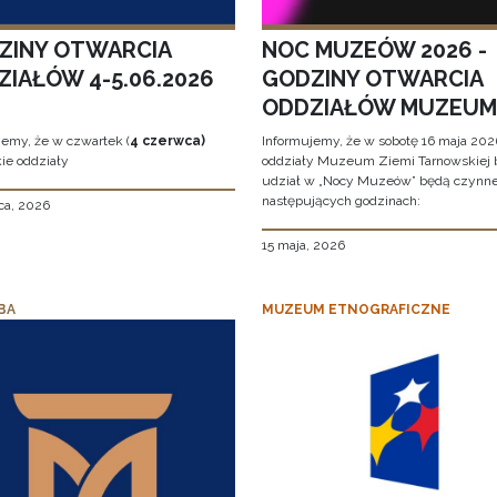
ZINY OTWARCIA
NOC MUZEÓW 2026 -
ZIAŁÓW 4-5.06.2026
GODZINY OTWARCIA
ODDZIAŁÓW MUZEUM
jemy, że w czwartek (
4 czerwca)
Informujemy, że w sobotę 16 maja 2026
ie oddziały
oddziały Muzeum Ziemi Tarnowskiej 
udział w „Nocy Muzeów” będą czynn
następujących godzinach:
ca, 2026
15 maja, 2026
BA
MUZEUM ETNOGRAFICZNE