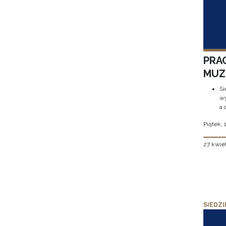
PRA
MUZE
Si
wy
a 
Piątek, 
27 kwie
SIEDZI