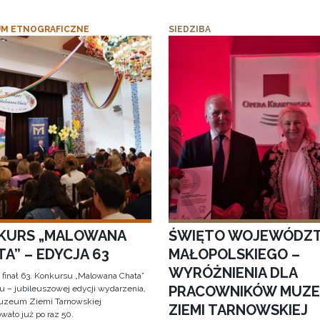
M ETNOGRAFICZNE
SIEDZIBA
KURS „MALOWANA
ŚWIĘTO WOJEWÓDZ
A” – EDYCJA 63
MAŁOPOLSKIEGO –
WYRÓŻNIENIA DLA
 finał 63. Konkursu „Malowana Chata”
PRACOWNIKÓW MUZ
iu – jubileuszowej edycji wydarzenia,
uzeum Ziemi Tarnowskiej
ZIEMI TARNOWSKIEJ
wało już po raz 50.