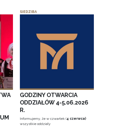
SIEDZIBA
TWA
GODZINY OTWARCIA
ODDZIAŁÓW 4-5.06.2026
R.
EUM
Informujemy, że w czwartek (
4 czerwca)
wszystkie oddziały