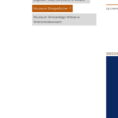
15 czer
Muzeum Etnograficzne
Muzeum Wincentego Witosa w
Wierzchosławicach
SIEDZI