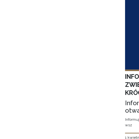
INF
ZWI
KRÓ
Info
otwa
Informuj
wsz
1 kwietn