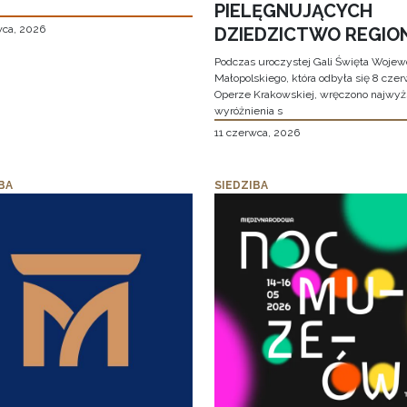
PIELĘGNUJĄCYCH
wca, 2026
DZIEDZICTWO REGIO
Podczas uroczystej Gali Święta Woje
Małopolskiego, która odbyła się 8 cze
Operze Krakowskiej, wręczono najwy
wyróżnienia s
11 czerwca, 2026
BA
SIEDZIBA