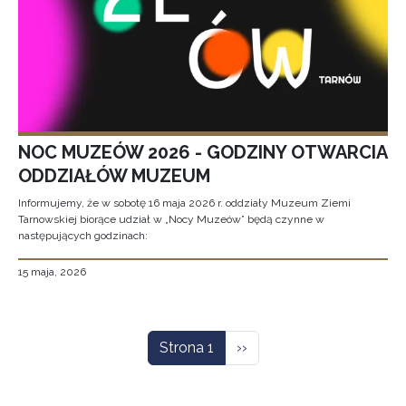
NOC MUZEÓW 2026 - GODZINY OTWARCIA
ODDZIAŁÓW MUZEUM
Informujemy, że w sobotę 16 maja 2026 r. oddziały Muzeum Ziemi
Tarnowskiej biorące udział w „Nocy Muzeów” będą czynne w
następujących godzinach:
15 maja, 2026
Stronicowanie
Następna strona
Strona 1
››