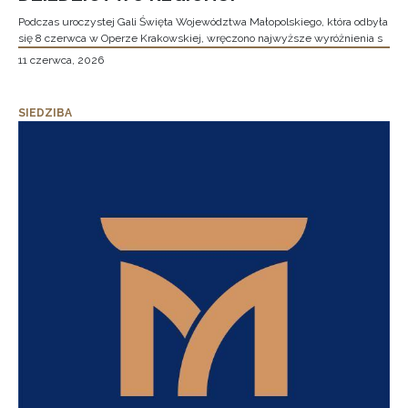
Podczas uroczystej Gali Święta Województwa Małopolskiego, która odbyła
się 8 czerwca w Operze Krakowskiej, wręczono najwyższe wyróżnienia s
11 czerwca, 2026
SIEDZIBA