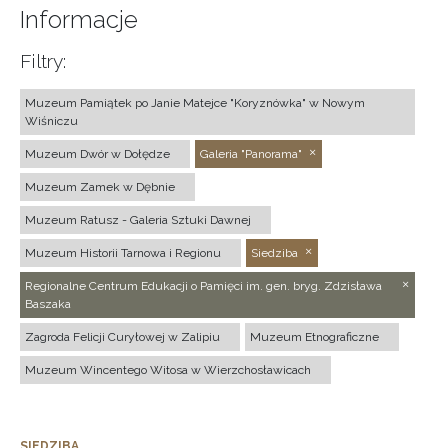
Informacje
Filtry:
Muzeum Pamiątek po Janie Matejce "Koryznówka" w Nowym
Wiśniczu
Muzeum Dwór w Dołędze
Galeria "Panorama"
Muzeum Zamek w Dębnie
Muzeum Ratusz - Galeria Sztuki Dawnej
Muzeum Historii Tarnowa i Regionu
Siedziba
Regionalne Centrum Edukacji o Pamięci im. gen. bryg. Zdzisława
Baszaka
Zagroda Felicji Curyłowej w Zalipiu
Muzeum Etnograficzne
Muzeum Wincentego Witosa w Wierzchosławicach
SIEDZIBA