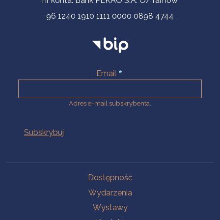
nr konta: Bank PEKAO S.A. O/Tarnów
96 1240 1910 1111 0000 0898 4744
Email
Adres e-mail subskrybenta.
Na skróty
Dostępność
Wydarzenia
Wystawy