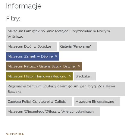
Informacje
Filtry:
Muzeum Pamiątek po Janie Matejce "Koryznówka" w Nowym
Wiśniczu
Muzeum Dwór w Dołędze
Galeria "Panorama"
Muzeum Zamek w Dębnie
Muzeum Ratusz - Galeria Sztuki Dawnej
Muzeum Historii Tarnowa i Regionu
Siedziba
Regionalne Centrum Edukacji o Pamięci im. gen. bryg. Zdzisława
Baszaka
Zagroda Felicji Curyłowej w Zalipiu
Muzeum Etnograficzne
Muzeum Wincentego Witosa w Wierzchosławicach
SIEDZIBA