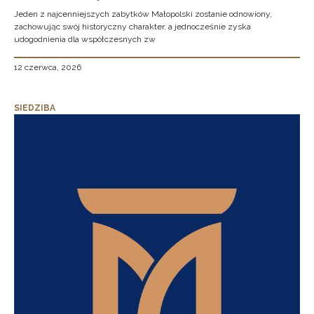
Jeden z najcenniejszych zabytków Małopolski zostanie odnowiony,
zachowując swój historyczny charakter, a jednocześnie zyska
udogodnienia dla współczesnych zw
12 czerwca, 2026
SIEDZIBA