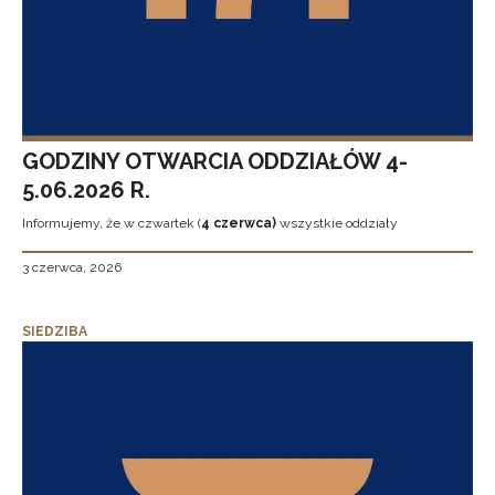
GODZINY OTWARCIA ODDZIAŁÓW 4-
5.06.2026 R.
Informujemy, że w czwartek (
4 czerwca)
wszystkie oddziały
3 czerwca, 2026
SIEDZIBA