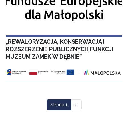
„REWALORYZACJA, KONSERWACJA I
ROZSZERZENIE PUBLICZNYCH FUNKCJI
MUZEUM ZAMEK W DĘBNIE”
Stronicowanie
Następna strona
Strona 1
››