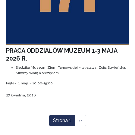
PRACA ODDZIAŁÓW MUZEUM 1-3 MAJA
2026 R.
Siedziba Muzeum Ziemi Tarnowskiej – wystawa „Zofia Stryjeńska.
Między wiarą a obrzędem”
Piątek, 1 maja – 10:00-15:00
27 kwietnia, 2026
Stronicowanie
Następna strona
Strona 1
››