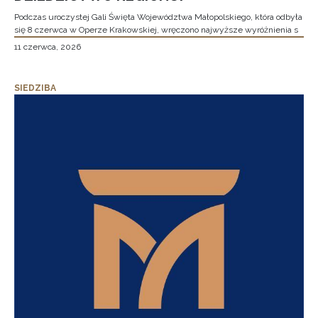
Podczas uroczystej Gali Święta Województwa Małopolskiego, która odbyła
się 8 czerwca w Operze Krakowskiej, wręczono najwyższe wyróżnienia s
11 czerwca, 2026
SIEDZIBA