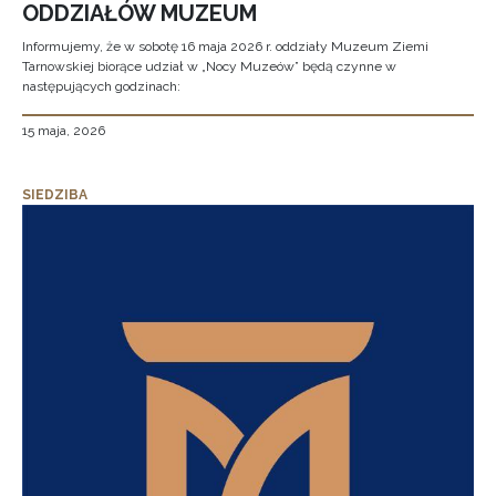
ODDZIAŁÓW MUZEUM
Informujemy, że w sobotę 16 maja 2026 r. oddziały Muzeum Ziemi
Tarnowskiej biorące udział w „Nocy Muzeów” będą czynne w
następujących godzinach:
15 maja, 2026
SIEDZIBA