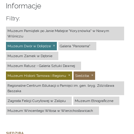
Informacje
Filtry:
Muzeum Pamiątek po Janie Matejce "Koryznówka" w Nowym
Wiśniczu
Muzeum Dwór w Dołędze
Galeria "Panorama"
Muzeum Zamek w Dębnie
Muzeum Ratusz - Galeria Sztuki Dawnej
Muzeum Historii Tarnowa i Regionu
Siedziba
Regionalne Centrum Edukacji o Pamięci im. gen. bryg. Zdzisława
Baszaka
Zagroda Felicji Curyłowej w Zalipiu
Muzeum Etnograficzne
Muzeum Wincentego Witosa w Wierzchosławicach
SIEDZIBA