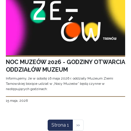
NOC MUZEÓW 2026 - GODZINY OTWARCIA
ODDZIAŁÓW MUZEUM
Informujemy, że w sobotę 16 maja 2026 r. oddziały Muzeum Ziemi
Tarnowskiej biorące udział w „Nocy Muzeów” będą czynne w
następujących godzinach:
15 maja, 2026
Stronicowanie
Następna strona
Strona 1
››