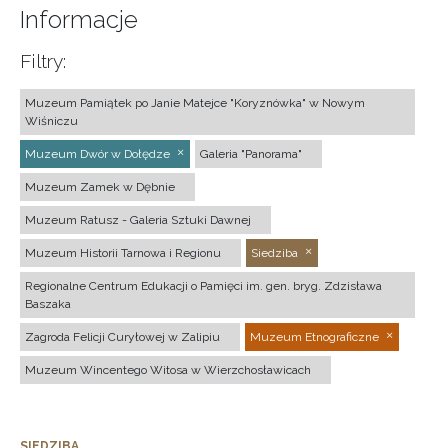
Informacje
Filtry:
Muzeum Pamiątek po Janie Matejce "Koryznówka" w Nowym
Wiśniczu
Muzeum Dwór w Dołędze
Galeria "Panorama"
Muzeum Zamek w Dębnie
Muzeum Ratusz - Galeria Sztuki Dawnej
Muzeum Historii Tarnowa i Regionu
Siedziba
Regionalne Centrum Edukacji o Pamięci im. gen. bryg. Zdzisława
Baszaka
Zagroda Felicji Curyłowej w Zalipiu
Muzeum Etnograficzne
Muzeum Wincentego Witosa w Wierzchosławicach
SIEDZIBA