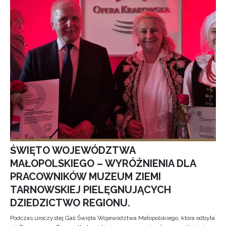
ŚWIĘTO WOJEWÓDZTWA
MAŁOPOLSKIEGO – WYRÓŻNIENIA DLA
PRACOWNIKÓW MUZEUM ZIEMI
TARNOWSKIEJ PIELĘGNUJĄCYCH
DZIEDZICTWO REGIONU.
Podczas uroczystej Gali Święta Województwa Małopolskiego, która odbyła