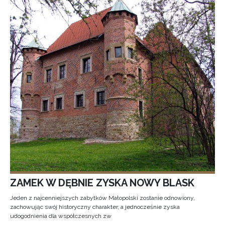
ZAMEK W DĘBNIE ZYSKA NOWY BLASK
Jeden z najcenniejszych zabytków Małopolski zostanie odnowiony,
zachowując swój historyczny charakter, a jednocześnie zyska
udogodnienia dla współczesnych zw