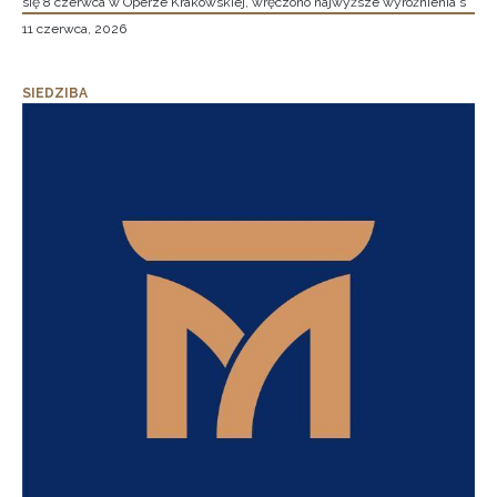
się 8 czerwca w Operze Krakowskiej, wręczono najwyższe wyróżnienia s
11 czerwca, 2026
SIEDZIBA