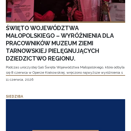
ŚWIĘTO WOJEWÓDZTWA
MAŁOPOLSKIEGO – WYRÓŻNIENIA DLA
PRACOWNIKÓW MUZEUM ZIEMI
TARNOWSKIEJ PIELĘGNUJĄCYCH
DZIEDZICTWO REGIONU.
Podczas uroczystej Gali Święta Województwa Małopolskiego, która odbyła
się 8 czerwca w Operze Krakowskiej, wręczono najwyższe wyróżnienia s
11 czerwca, 2026
SIEDZIBA