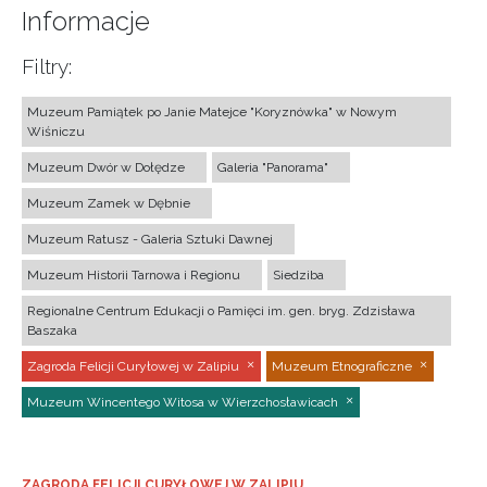
Informacje
Filtry:
Muzeum Pamiątek po Janie Matejce "Koryznówka" w Nowym
Wiśniczu
Muzeum Dwór w Dołędze
Galeria "Panorama"
Muzeum Zamek w Dębnie
Muzeum Ratusz - Galeria Sztuki Dawnej
Muzeum Historii Tarnowa i Regionu
Siedziba
Regionalne Centrum Edukacji o Pamięci im. gen. bryg. Zdzisława
Baszaka
Zagroda Felicji Curyłowej w Zalipiu
Muzeum Etnograficzne
Muzeum Wincentego Witosa w Wierzchosławicach
ZAGRODA FELICJI CURYŁOWEJ W ZALIPIU