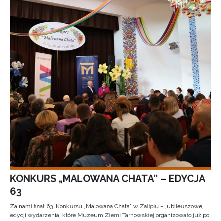
KONKURS „MALOWANA CHATA” – EDYCJA
63
Za nami finał 63. Konkursu „Malowana Chata” w Zalipiu – jubileuszowej
edycji wydarzenia, które Muzeum Ziemi Tarnowskiej organizowało już po