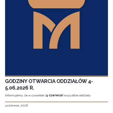
GODZINY OTWARCIA ODDZIAŁÓW 4-
5.06.2026 R.
Informujemy, że w czwartek (
4 czerwca)
wszystkie oddziały
3 czerwca, 2026