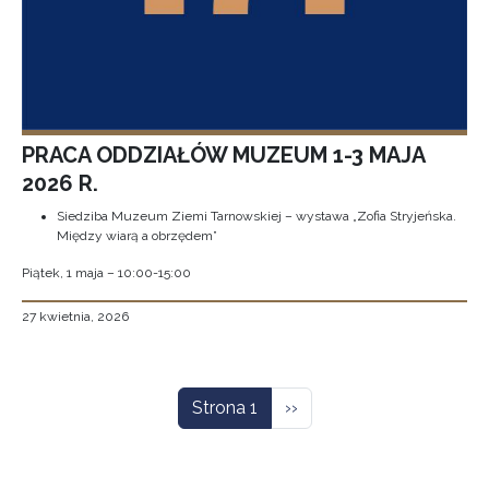
PRACA ODDZIAŁÓW MUZEUM 1-3 MAJA
2026 R.
Siedziba Muzeum Ziemi Tarnowskiej – wystawa „Zofia Stryjeńska.
Między wiarą a obrzędem”
Piątek, 1 maja – 10:00-15:00
27 kwietnia, 2026
Stronicowanie
Następna strona
Strona 1
››