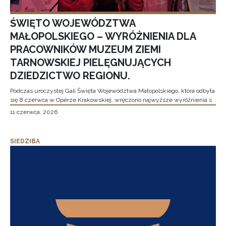
ŚWIĘTO WOJEWÓDZTWA
MAŁOPOLSKIEGO – WYRÓŻNIENIA DLA
PRACOWNIKÓW MUZEUM ZIEMI
TARNOWSKIEJ PIELĘGNUJĄCYCH
DZIEDZICTWO REGIONU.
Podczas uroczystej Gali Święta Województwa Małopolskiego, która odbyła
się 8 czerwca w Operze Krakowskiej, wręczono najwyższe wyróżnienia s
11 czerwca, 2026
SIEDZIBA