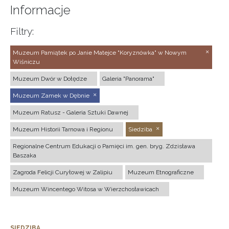
Informacje
Filtry:
Muzeum Pamiątek po Janie Matejce "Koryznówka" w Nowym
Wiśniczu
Muzeum Dwór w Dołędze
Galeria "Panorama"
Muzeum Zamek w Dębnie
Muzeum Ratusz - Galeria Sztuki Dawnej
Muzeum Historii Tarnowa i Regionu
Siedziba
Regionalne Centrum Edukacji o Pamięci im. gen. bryg. Zdzisława
Baszaka
Zagroda Felicji Curyłowej w Zalipiu
Muzeum Etnograficzne
Muzeum Wincentego Witosa w Wierzchosławicach
SIEDZIBA