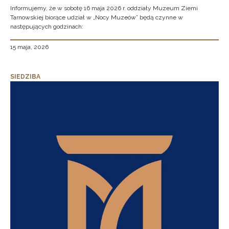
Informujemy, że w sobotę 16 maja 2026 r. oddziały Muzeum Ziemi
Tarnowskiej biorące udział w „Nocy Muzeów” będą czynne w
następujących godzinach:
15 maja, 2026
SIEDZIBA