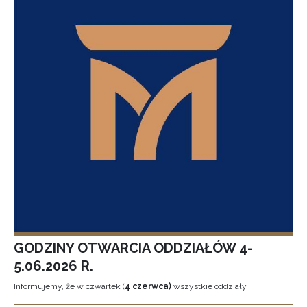
GODZINY OTWARCIA ODDZIAŁÓW 4-
5.06.2026 R.
Informujemy, że w czwartek (
4 czerwca)
wszystkie oddziały