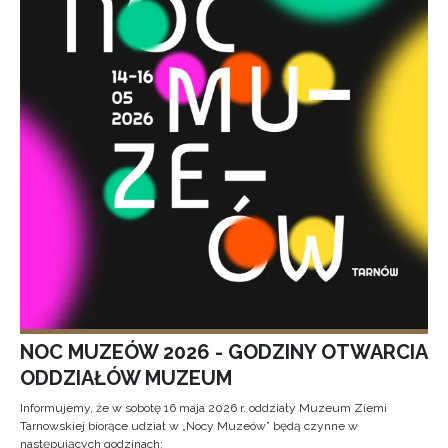
NOC MUZEÓW 2026 - GODZINY OTWARCIA
ODDZIAŁÓW MUZEUM
Informujemy, że w sobotę 16 maja 2026 r. oddziały Muzeum Ziemi
Tarnowskiej biorące udział w „Nocy Muzeów” będą czynne w
następujących godzinach: