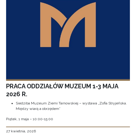
PRACA ODDZIAŁÓW MUZEUM 1-3 MAJA
2026 R.
Siedziba Muzeum Ziemi Tarnowskiej – wystawa „Zofia Stryjeńska.
Między wiarą a obrzędem”
Piątek, 1 maja – 10:00-15:00
27 kwietnia, 2026