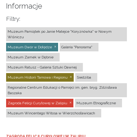
Informacje
Filtry:
Muzeum Pamiątek po Janie Matejce "Koryznówka" w Nowym
Wiśniczu
Muzeum Dwór w Dołędze
Galeria "Panorama"
Muzeum Zamek w Dębnie
Muzeum Ratusz - Galeria Sztuki Dawnej
Muzeum Historii Tarnowa i Regionu
Siedziba
Regionalne Centrum Edukacji o Pamięci im. gen. bryg. Zdzisława
Baszaka
Zagroda Felicji Curyłowej w Zalipiu
Muzeum Etnograficzne
Muzeum Wincentego Witosa w Wierzchosławicach
ZAGRODA FELICJI CURYŁOWEJ W ZALIPIU