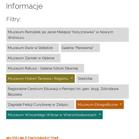
Informacje
Filtry:
Muzeum Pamiątek po Janie Matejce "Koryznówka" w Nowym
Wiśniczu
Muzeum Dwór w Dołędze
Galeria "Panorama"
Muzeum Zamek w Dębnie
Muzeum Ratusz - Galeria Sztuki Dawnej
Muzeum Historii Tarnowa i Regionu
Siedziba
Regionalne Centrum Edukacji o Pamięci im. gen. bryg. Zdzisława
Baszaka
Zagroda Felicji Curyłowej w Zalipiu
Muzeum Etnograficzne
Muzeum Wincentego Witosa w Wierzchosławicach
MUZEUM ETNOGRAFICZNE