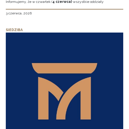
Informujemy, że w czwartek (
4 czerwca)
wszystkie oddziały
3 czerwca, 2026
SIEDZIBA