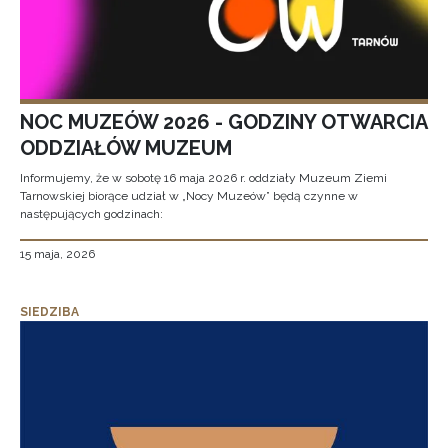
NOC MUZEÓW 2026 - GODZINY OTWARCIA
ODDZIAŁÓW MUZEUM
Informujemy, że w sobotę 16 maja 2026 r. oddziały Muzeum Ziemi
Tarnowskiej biorące udział w „Nocy Muzeów” będą czynne w
następujących godzinach:
15 maja, 2026
SIEDZIBA