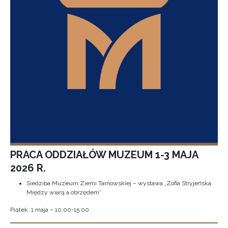
PRACA ODDZIAŁÓW MUZEUM 1-3 MAJA
2026 R.
Siedziba Muzeum Ziemi Tarnowskiej – wystawa „Zofia Stryjeńska.
Między wiarą a obrzędem”
Piątek, 1 maja – 10:00-15:00