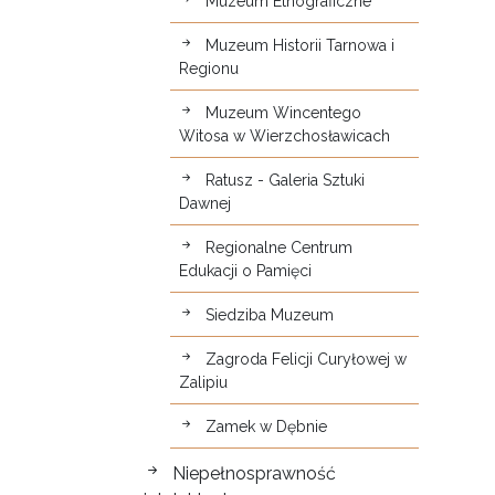
Muzeum Etnograficzne
Muzeum Historii Tarnowa i
Regionu
Muzeum Wincentego
Witosa w Wierzchosławicach
Ratusz - Galeria Sztuki
Dawnej
Regionalne Centrum
Edukacji o Pamięci
Siedziba Muzeum
Zagroda Felicji Curyłowej w
Zalipiu
Zamek w Dębnie
Niepełnosprawność