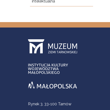
intelektualna
Informacje kontaktowe
Rynek 3, 33-100 Tarnów