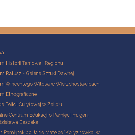
ba
 Historii Tarnowa i Regionu
 Ratusz - Galeria Sztuki Dawnej
m Wincentego Witosa w Wierzchosławicach
m Etnograficzne
a Felicji Curyłowej w Zalipiu
lne Centrum Edukacji o Pamięci im. gen.
dzisława Baszaka
 Pamiątek po Janie Matejce "Koryznówka" w