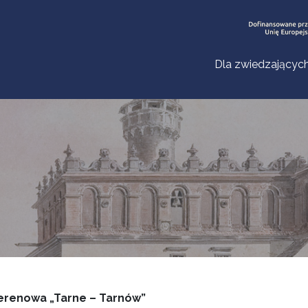
Dla zwiedzającyc
erenowa „Tarne – Tarnów”