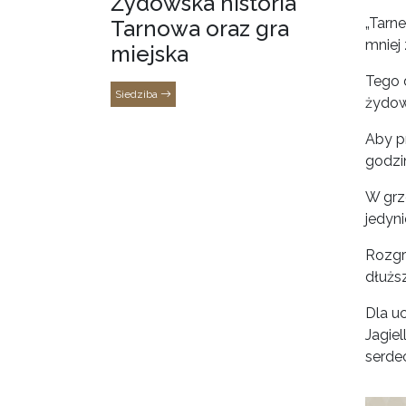
Żydowska historia
„Tarne
Tarnowa oraz gra
mniej 
miejska
Tego d
Siedziba
żydow
Aby p
godzi
W grz
jedyni
Rozgr
dłużs
Dla u
Jagie
serde