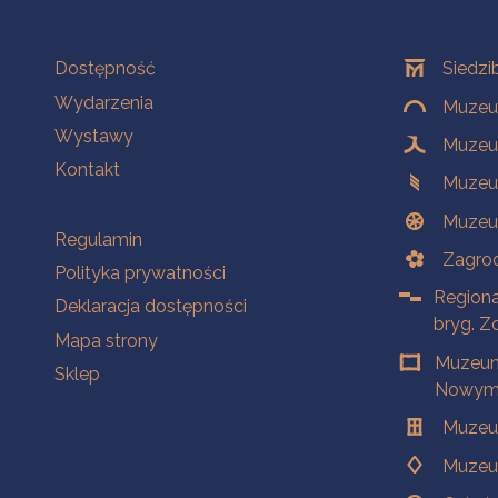
Na skróty
Oddziały
Dostępność
Siedzi
Wydarzenia
Muzeum
Wystawy
Muzeum
Kontakt
Muzeu
Muzeu
Na skróty
Regulamin
Zagrod
Polityka prywatności
Regiona
Deklaracja dostępności
bryg. Z
Mapa strony
Muzeum
Sklep
Nowym 
Muzeu
Muzeu