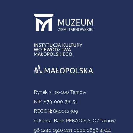
Informacje kontaktowe
Rynek 3, 33-100 Tarnów
NIP: 873-000-76-51
REGON: 850012309
nr konta: Bank PEKAO S.A. O/Tarnów
96 1240 1910 1111 0000 0898 4744