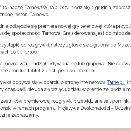
” to inaczej Tarnów! W najbliższą niedzielę, 1 grudnia, zap
znanej historii Tarnowa.
nia odbędzie się premiera nowej gry terenowej, która przybli
skiej społeczności Tarnowa. Gra skierowana jest do młodzie
rzystąpić do rozgrywki, należy zgłosić się 1 grudnia do Muze
nach 10:00–14:00.
e można wziąć udział indywidualnie lub grupowo. Nie obowi
e telefon lub tablet z dostępem do Internetu.
ywka odbywa się w oparciu o stronę internetową
Tarne.pl
, 
zy czas. Jeśli nie uda się wziąć udziału w premierze, będzi
czestników premierowej rozgrywki przewidziane są upominki.
lloński w ramach programu Inicjatywa Doskonałości – Uczeln
cznie zapraszamy.