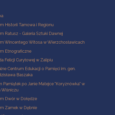
ba
 Historii Tarnowa i Regionu
 Ratusz - Galeria Sztuki Dawnej
m Wincentego Witosa w Wierzchosławicach
m Etnograficzne
a Felicji Curyłowej w Zalipiu
lne Centrum Edukacji o Pamięci im. gen.
dzisława Baszaka
 Pamiątek po Janie Matejce "Koryznówka" w
Wiśniczu
m Dwór w Dołędze
m Zamek w Dębnie