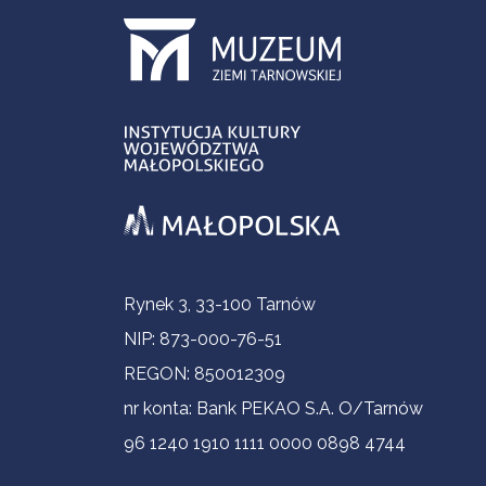
Informacje kontaktowe
Rynek 3, 33-100 Tarnów
NIP: 873-000-76-51
REGON: 850012309
nr konta: Bank PEKAO S.A. O/Tarnów
96 1240 1910 1111 0000 0898 4744