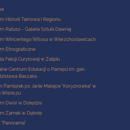
ba
 Historii Tarnowa i Regionu
 Ratusz - Galeria Sztuki Dawnej
m Wincentego Witosa w Wierzchosławicach
m Etnograficzne
a Felicji Curyłowej w Zalipiu
lne Centrum Edukacji o Pamięci im. gen.
dzisława Baszaka
 Pamiątek po Janie Matejce "Koryznówka" w
Wiśniczu
m Dwór w Dołędze
m Zamek w Dębnie
a "Panorama"