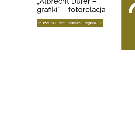
„Albrecht Dürer –
grafiki” – fotorelacja
Muzeum Historii Tarnowa i Regionu