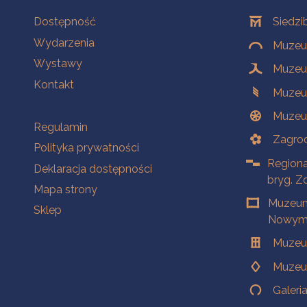
Na skróty
Oddziały
Dostępność
Siedzi
Wydarzenia
Muzeum
Wystawy
Muzeum
Kontakt
Muzeu
Muzeu
Na skróty
Regulamin
Zagrod
Polityka prywatności
Regiona
Deklaracja dostępności
bryg. Z
Mapa strony
Muzeum
Sklep
Nowym 
Muzeu
Muzeu
Galeri