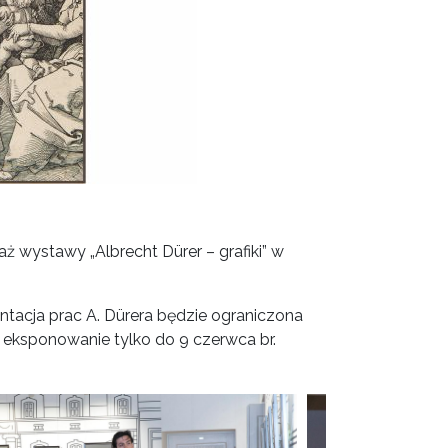
aż wystawy „Albrecht Dürer – grafiki” w
ntacja prac A. Dürera będzie ograniczona
 eksponowanie tylko do 9 czerwca br.