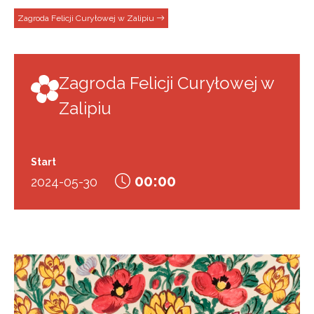
Zagroda Felicji Curyłowej w Zalipiu
Zagroda Felicji Curyłowej w
Zalipiu
Start
00:00
2024-05-30