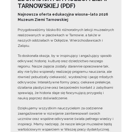
TARNOWSKIEJ (PDF)
Najnowsza oferta edukacyjna wiosna–lato 2026
Muzeum Ziemi Tarnowskiej
Przygotowaliśmy blisko 80 różnorodnych lekcji muzealnych
realizowanych w placówkach w Tarnowie, a także w
naszych oddziałach w Dołędze, Wierzchosławicach i
Zalipiu.
To doskonała okazja, by w inspirujący i angażujący sposób
odkrywać historię, kulturę oraz dziedzictwo naszego
regionu. Nasze zajęcia zostały starannie opracowane tak,
aby nie tylko wspierały realizację programu nauczania, ale
również pobudzały ciekawość, wyobraźnię i pasję młodych
odkrywców. Interaktywne formy pracy, ciekawe prelekcje,
działania plastyczne oraz bezpośredni kontakt z zabytkami
sprawiają, że historia staje się fascynującą przygodą i
nauką poprzez doświadczenie.
Dziękujemy wszystkim nauczycielom za codzienne
zaangażowanie w rozwijanie zainteresowań swoich
uczniów oraz wspólne odkrywanie świata pełnego wiedzy i
inspiracji. Mamy nadzieję, że nasze lekcje muzealne będą
wartościowym wsparciem w Waszej pracy dydaktycznej.