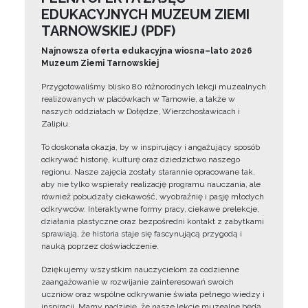
EDUKACYJNYCH MUZEUM ZIEMI
TARNOWSKIEJ (PDF)
Najnowsza oferta edukacyjna wiosna–lato 2026
Muzeum Ziemi Tarnowskiej
Przygotowaliśmy blisko 80 różnorodnych lekcji muzealnych
realizowanych w placówkach w Tarnowie, a także w
naszych oddziałach w Dołędze, Wierzchosławicach i
Zalipiu.
To doskonała okazja, by w inspirujący i angażujący sposób
odkrywać historię, kulturę oraz dziedzictwo naszego
regionu. Nasze zajęcia zostały starannie opracowane tak,
aby nie tylko wspierały realizację programu nauczania, ale
również pobudzały ciekawość, wyobraźnię i pasję młodych
odkrywców. Interaktywne formy pracy, ciekawe prelekcje,
działania plastyczne oraz bezpośredni kontakt z zabytkami
sprawiają, że historia staje się fascynującą przygodą i
nauką poprzez doświadczenie.
Dziękujemy wszystkim nauczycielom za codzienne
zaangażowanie w rozwijanie zainteresowań swoich
uczniów oraz wspólne odkrywanie świata pełnego wiedzy i
inspiracji. Mamy nadzieję, że nasze lekcje muzealne będą