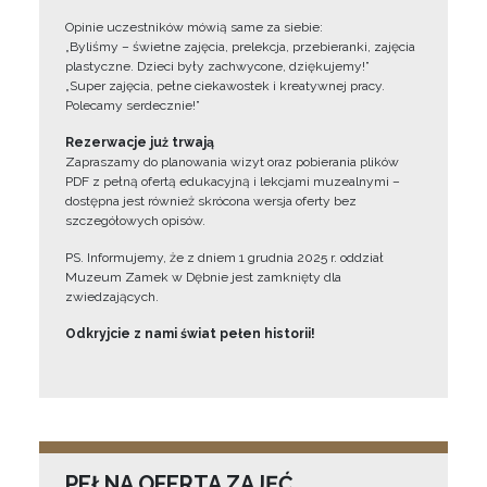
Opinie uczestników mówią same za siebie:
„Byliśmy – świetne zajęcia, prelekcja, przebieranki, zajęcia
plastyczne. Dzieci były zachwycone, dziękujemy!”
„Super zajęcia, pełne ciekawostek i kreatywnej pracy.
Polecamy serdecznie!”
Rezerwacje już trwają
Zapraszamy do planowania wizyt oraz pobierania plików
PDF z pełną ofertą edukacyjną i lekcjami muzealnymi –
dostępna jest również skrócona wersja oferty bez
szczegółowych opisów.
PS. Informujemy, że z dniem 1 grudnia 2025 r. oddział
Muzeum Zamek w Dębnie jest zamknięty dla
zwiedzających.
Odkryjcie z nami świat pełen historii!
PEŁNA OFERTA ZAJĘĆ