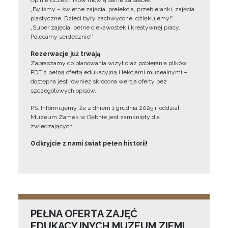
Opinie uczestników mówią same za siebie:
„Byliśmy – świetne zajęcia, prelekcja, przebieranki, zajęcia
plastyczne. Dzieci były zachwycone, dziękujemy!”
„Super zajęcia, pełne ciekawostek i kreatywnej pracy.
Polecamy serdecznie!”
Rezerwacje już trwają
Zapraszamy do planowania wizyt oraz pobierania plików
PDF z pełną ofertą edukacyjną i lekcjami muzealnymi –
dostępna jest również skrócona wersja oferty bez
szczegółowych opisów.
PS. Informujemy, że z dniem 1 grudnia 2025 r. oddział
Muzeum Zamek w Dębnie jest zamknięty dla
zwiedzających.
Odkryjcie z nami świat pełen historii!
PEŁNA OFERTA ZAJĘĆ
EDUKACYJNYCH MUZEUM ZIEMI