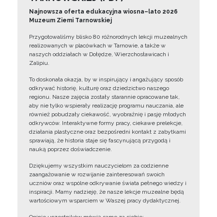
Najnowsza oferta edukacyjna wiosna–lato 2026
Muzeum Ziemi Tarnowskiej
Przygotowaliśmy blisko 80 różnorodnych lekcji muzealnych
realizowanych w placówkach w Tarnowie, a także w
naszych oddziałach w Dołędze, Wierzchosławicach i
Zalipiu.
To doskonała okazja, by w inspirujący i angażujący sposób
odkrywać historię, kulturę oraz dziedzictwo naszego
regionu. Nasze zajęcia zostały starannie opracowane tak,
aby nie tylko wspierały realizację programu nauczania, ale
również pobudzały ciekawość, wyobraźnię i pasję młodych
odkrywców. Interaktywne formy pracy, ciekawe prelekcje,
działania plastyczne oraz bezpośredni kontakt z zabytkami
sprawiają, że historia staje się fascynującą przygodą i
nauką poprzez doświadczenie.
Dziękujemy wszystkim nauczycielom za codzienne
zaangażowanie w rozwijanie zainteresowań swoich
uczniów oraz wspólne odkrywanie świata pełnego wiedzy i
inspiracji. Mamy nadzieję, że nasze lekcje muzealne będą
wartościowym wsparciem w Waszej pracy dydaktycznej.