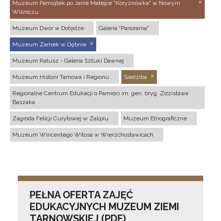
Muzeum Pamiątek po Janie Matejce "Koryznówka" w Nowym
Wiśniczu
Muzeum Dwór w Dołędze
Galeria "Panorama"
Muzeum Zamek w Dębnie
Muzeum Ratusz - Galeria Sztuki Dawnej
Muzeum Historii Tarnowa i Regionu
Siedziba
Regionalne Centrum Edukacji o Pamięci im. gen. bryg. Zdzisława
Baszaka
Zagroda Felicji Curyłowej w Zalipiu
Muzeum Etnograficzne
Muzeum Wincentego Witosa w Wierzchosławicach
PEŁNA OFERTA ZAJĘĆ
EDUKACYJNYCH MUZEUM ZIEMI
TARNOWSKIEJ (PDF)