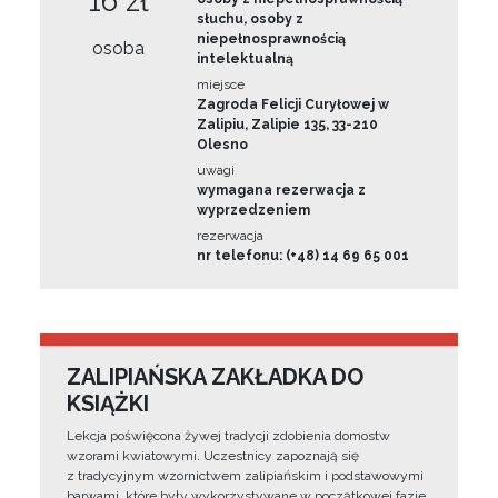
16 zł
słuchu, osoby z
niepełnosprawnością
osoba
intelektualną
miejsce
Zagroda Felicji Curyłowej w
Zalipiu, Zalipie 135, 33-210
Olesno
uwagi
wymagana rezerwacja z
wyprzedzeniem
rezerwacja
nr telefonu: (+48) 14 69 65 001
ZALIPIAŃSKA ZAKŁADKA DO
KSIĄŻKI
Lekcja poświęcona żywej tradycji zdobienia domostw
wzorami kwiatowymi. Uczestnicy zapoznają się
z tradycyjnym wzornictwem zalipiańskim i podstawowymi
barwami, które były wykorzystywane w początkowej fazie