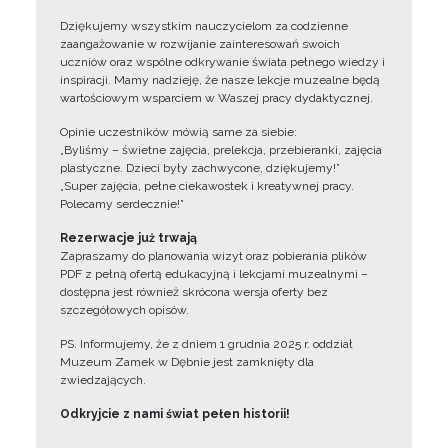
Dziękujemy wszystkim nauczycielom za codzienne
zaangażowanie w rozwijanie zainteresowań swoich
uczniów oraz wspólne odkrywanie świata pełnego wiedzy i
inspiracji. Mamy nadzieję, że nasze lekcje muzealne będą
wartościowym wsparciem w Waszej pracy dydaktycznej.
Opinie uczestników mówią same za siebie:
„Byliśmy – świetne zajęcia, prelekcja, przebieranki, zajęcia
plastyczne. Dzieci były zachwycone, dziękujemy!”
„Super zajęcia, pełne ciekawostek i kreatywnej pracy.
Polecamy serdecznie!”
Rezerwacje już trwają
Zapraszamy do planowania wizyt oraz pobierania plików
PDF z pełną ofertą edukacyjną i lekcjami muzealnymi –
dostępna jest również skrócona wersja oferty bez
szczegółowych opisów.
PS. Informujemy, że z dniem 1 grudnia 2025 r. oddział
Muzeum Zamek w Dębnie jest zamknięty dla
zwiedzających.
Odkryjcie z nami świat pełen historii!