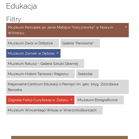
Edukacja
Filtry
Muzeum Pamiątek po Janie Matejce "Koryznówka" w Nowym
Wiśniczu
Muzeum Dwór w Dołędze
Galeria "Panorama"
Muzeum Zamek w Dębnie
Muzeum Ratusz - Galeria Sztuki Dawnej
Muzeum Historii Tarnowa i Regionu
Siedziba
Regionalne Centrum Edukacji o Pamięci im. gen. bryg. Zdzisława
Baszaka
Zagroda Felicji Curyłowej w Zalipiu
Muzeum Etnograficzne
Muzeum Wincentego Witosa w Wierzchosławicach