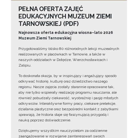
PEŁNA OFERTA ZAJĘĆ
EDUKACYJNYCH MUZEUM ZIEMI
TARNOWSKIEJ (PDF)
Najnowsza oferta edukacyjna wiosna–lato 2026
Muzeum Ziemi Tarnowskiej
Przygotowaliśmy blisko 80 różnorodnych lekcji muzealnych
realizowanych w placówkach w Tarnowie, a także w
naszych oddziałach w Dołędze, Wierzchosławicach i
Zalipiu.
To doskonała okazja, by w inspirujący i angażujący sposób
odkrywać historię, kulturę oraz dziedzictwo naszego
regionu. Nasze zajęcia zostały starannie opracowane tak,
aby nie tylko wspierały realizację programu nauczania, ale
również pobudzały ciekawość, wyobraźnię i pasję młodych
odkrywców. Interaktywne formy pracy, ciekawe prelekcje,
działania plastyczne oraz bezpośredni kontakt z zabytkami
sprawiają, że historia staje się fascynującą przygodą i
nauką poprzez doświadczenie.
Dziękujemy wszystkim nauczycielom za codzienne
zaangażowanie w rozwijanie zainteresowań swoich