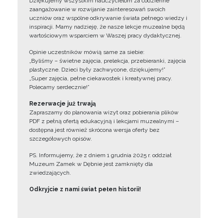
Dziękujemy wszystkim nauczycielom za codzienne
zaangażowanie w rozwijanie zainteresowań swoich
uczniów oraz wspólne odkrywanie świata pełnego wiedzy i
inspiracji. Mamy nadzieję, że nasze lekcje muzealne będą
wartościowym wsparciem w Waszej pracy dydaktycznej.
Opinie uczestników mówią same za siebie:
„Byliśmy – świetne zajęcia, prelekcja, przebieranki, zajęcia
plastyczne. Dzieci były zachwycone, dziękujemy!”
„Super zajęcia, pełne ciekawostek i kreatywnej pracy.
Polecamy serdecznie!”
Rezerwacje już trwają
Zapraszamy do planowania wizyt oraz pobierania plików
PDF z pełną ofertą edukacyjną i lekcjami muzealnymi –
dostępna jest również skrócona wersja oferty bez
szczegółowych opisów.
PS. Informujemy, że z dniem 1 grudnia 2025 r. oddział
Muzeum Zamek w Dębnie jest zamknięty dla
zwiedzających.
Odkryjcie z nami świat pełen historii!