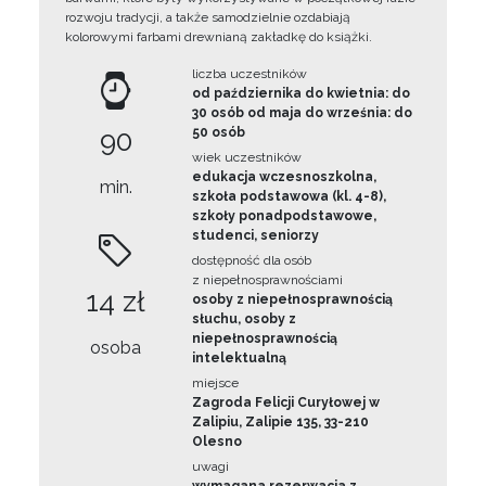
rozwoju tradycji, a także samodzielnie ozdabiają
kolorowymi farbami drewnianą zakładkę do książki.
liczba uczestników
od października do kwietnia: do
30 osób od maja do września: do
90
50 osób
wiek uczestników
edukacja wczesnoszkolna,
min.
szkoła podstawowa (kl. 4-8),
szkoły ponadpodstawowe,
studenci, seniorzy
dostępność dla osób
z niepełnosprawnościami
14 zł
osoby z niepełnosprawnością
słuchu, osoby z
niepełnosprawnością
osoba
intelektualną
miejsce
Zagroda Felicji Curyłowej w
Zalipiu, Zalipie 135, 33-210
Olesno
uwagi