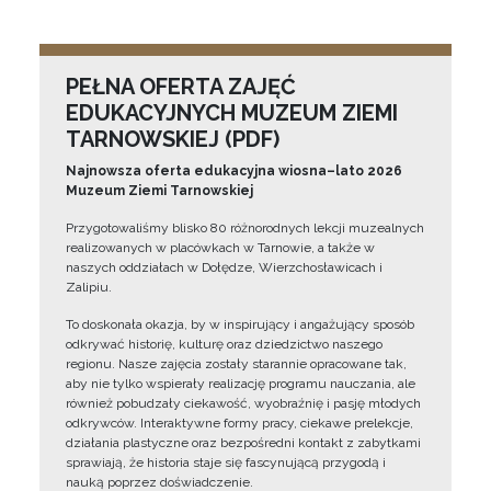
PEŁNA OFERTA ZAJĘĆ
EDUKACYJNYCH MUZEUM ZIEMI
TARNOWSKIEJ (PDF)
Najnowsza oferta edukacyjna wiosna–lato 2026
Muzeum Ziemi Tarnowskiej
Przygotowaliśmy blisko 80 różnorodnych lekcji muzealnych
realizowanych w placówkach w Tarnowie, a także w
naszych oddziałach w Dołędze, Wierzchosławicach i
Zalipiu.
To doskonała okazja, by w inspirujący i angażujący sposób
odkrywać historię, kulturę oraz dziedzictwo naszego
regionu. Nasze zajęcia zostały starannie opracowane tak,
aby nie tylko wspierały realizację programu nauczania, ale
również pobudzały ciekawość, wyobraźnię i pasję młodych
odkrywców. Interaktywne formy pracy, ciekawe prelekcje,
działania plastyczne oraz bezpośredni kontakt z zabytkami
sprawiają, że historia staje się fascynującą przygodą i
nauką poprzez doświadczenie.