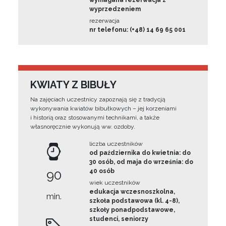
wymagana rezerwacja z
wyprzedzeniem
rezerwacja
nr telefonu: (+48) 14 69 65 001
KWIATY Z BIBUŁY
Na zajęciach uczestnicy zapoznają się z tradycją
wykonywania kwiatów bibułkowych – jej korzeniami
i historią oraz stosowanymi technikami, a także
własnoręcznie wykonują ww. ozdoby.
liczba uczestników
od października do kwietnia: do
30 osób, od maja do września: do
90
40 osób
wiek uczestników
edukacja wczesnoszkolna,
min.
szkoła podstawowa (kl. 4-8),
szkoły ponadpodstawowe,
studenci, seniorzy