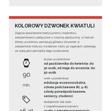
KOLOROWY DZWONEK KWIATULI
Zajęcia poświęcone tradycyjnemu malarstwu
zalipiańskiemu połączone z częścią plastyczną, w trakcie
której uczestnicy pomalują gliniany dzwonek w
zalipiańskie motywy kwiatowe, który po zajęciach zabierają
ze sobą jako pamiątkę tego wydarzenia.
liczba uczestników
od października do kwietnia: do
30 osób, od maja do września: do
90
50 osób
wiek uczestników
edukacja wczesnoszkolna,
min.
szkoła podstawowa (kl. 4-8),
szkoły ponadpodstawowe,
seniorzy, studenci
dostępność dla osób
z niepełnosprawnościami
osoby z niepełnosprawnością