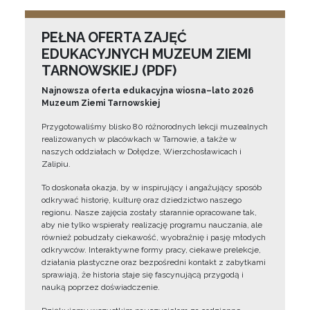
PEŁNA OFERTA ZAJĘĆ
EDUKACYJNYCH MUZEUM ZIEMI
TARNOWSKIEJ (PDF)
Najnowsza oferta edukacyjna wiosna–lato 2026
Muzeum Ziemi Tarnowskiej
Przygotowaliśmy blisko 80 różnorodnych lekcji muzealnych
realizowanych w placówkach w Tarnowie, a także w
naszych oddziałach w Dołędze, Wierzchosławicach i
Zalipiu.
To doskonała okazja, by w inspirujący i angażujący sposób
odkrywać historię, kulturę oraz dziedzictwo naszego
regionu. Nasze zajęcia zostały starannie opracowane tak,
aby nie tylko wspierały realizację programu nauczania, ale
również pobudzały ciekawość, wyobraźnię i pasję młodych
odkrywców. Interaktywne formy pracy, ciekawe prelekcje,
działania plastyczne oraz bezpośredni kontakt z zabytkami
sprawiają, że historia staje się fascynującą przygodą i
nauką poprzez doświadczenie.