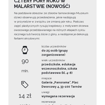
CZTERY PORY ROKU W
MALARSTWIE (NOWOŚĆ)
Na podstawie obrazów ze zbiorów tarnowskiego Muzeum
dzieci obserwują przeobrażenia, jakie następują
w przyrodzie w związku ze zmianą pór roku. Podczas
zajęć plastycznych rysują krajobrazy z motywem drzewa
owocowego przedstawianego na różnych etapach cyklu
rocznego lub tworzą liście z gliny, a następnie je dekorują
farbami akrylowymi.
liczba uczestników
do 25 osób (grupy
zorganizowane)
90
wiek uczestników
przedszkole, edukacja
wczesnoszkolna, szkoła
min.
podstawowa (kl. 4-8)
miejsce
Galeria „Panorama”, Plac
Dworcowy 4, 33-100 Tarnów
uwagi
14 zł
wymagana rezerwacja
rezerwacja