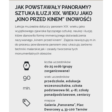
JAK POWSTAWAŁY PANORAMY?
SZTUKA ILUZJI XIX. WIEKU JAKO
„KINO PRZED KINEM” (NOWOŚĆ)
Lekcja muzealna dotyczy panoram XIX. wieku jako
wyjątkowego zjawiska łączącego sztukę, naukę i iluzję,
które stanowiło formę immersyjnego doświadczenia
nazywanego „kinem przed kinem”. Zajęcia nawiązują m.in.
do procesu powstawania panoram oraz ukazują zarówno
techniki malarskie jak i zasady tworzenia tych
monumentalnych obrazów.
liczba uczestników
do 25 osób (grupy
zorganizowane)
90
wiek uczestników
przedszkole, edukacja
wczesnoszkolna, szkoła
min.
podstawowa (kl. 4-8), szkoły
ponadpodstawowe, seniorzy
miejsce
Galeria „Panorama”, Plac
Dworcowy 4, 33-100 Tarnów