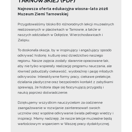
TARNOWSKIEJ (PDF)
Najnowsza oferta edukacyjna wiosna–lato 2026
Muzeum Ziemi Tarnowskiej
Przygotowaliśmy blisko 80 różnorodnych lekcji muzealnych
realizowanych w placówkach w Tarnowie, a także w
naszych oddziałach w Dołędze, Wierzchosławicach i
Zalipiu.
To doskonała okazja, by w inspirujący i angażujący sposób
odkrywać historię, kulturę oraz dziedzictwo naszego
regionu. Nasze zajęcia zostały starannie opracowane tak,
aby nie tylko wspierały realizację programu nauczania, ale
również pobudzały ciekawość, wyobraźnię i pasję młodych
odkrywców. Interaktywne formy pracy, ciekawe prelekcje,
działania plastyczne oraz bezpośredni kontakt z zabytkami
sprawiają, że historia staje się fascynującą przygodą i
nauką poprzez doświadczenie.
Dziękujemy wszystkim nauczycielom za codzienne
zaangażowanie w rozwijanie zainteresowań swoich
uczniów oraz wspólne odkrywanie świata pełnego wiedzy i
inspiracji. Mamy nadzieję, że nasze lekcje muzealne będą
wartościowym wsparciem w Waszej pracy dydaktycznej.