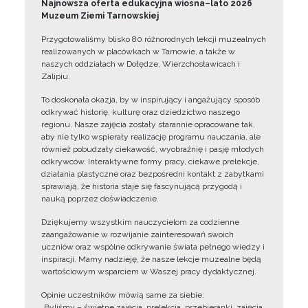
Najnowsza oferta edukacyjna wiosna–lato 2026
Muzeum Ziemi Tarnowskiej
Przygotowaliśmy blisko 80 różnorodnych lekcji muzealnych
realizowanych w placówkach w Tarnowie, a także w
naszych oddziałach w Dołędze, Wierzchosławicach i
Zalipiu.
To doskonała okazja, by w inspirujący i angażujący sposób
odkrywać historię, kulturę oraz dziedzictwo naszego
regionu. Nasze zajęcia zostały starannie opracowane tak,
aby nie tylko wspierały realizację programu nauczania, ale
również pobudzały ciekawość, wyobraźnię i pasję młodych
odkrywców. Interaktywne formy pracy, ciekawe prelekcje,
działania plastyczne oraz bezpośredni kontakt z zabytkami
sprawiają, że historia staje się fascynującą przygodą i
nauką poprzez doświadczenie.
Dziękujemy wszystkim nauczycielom za codzienne
zaangażowanie w rozwijanie zainteresowań swoich
uczniów oraz wspólne odkrywanie świata pełnego wiedzy i
inspiracji. Mamy nadzieję, że nasze lekcje muzealne będą
wartościowym wsparciem w Waszej pracy dydaktycznej.
Opinie uczestników mówią same za siebie:
„Byliśmy – świetne zajęcia, prelekcja, przebieranki, zajęcia