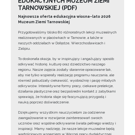
EDUKACYJNYCH MUZEUM ZIEMI
TARNOWSKIEJ (PDF)
Najnowsza oferta edukacyjna wiosna–lato 2026
Muzeum Ziemi Tarnowskiej
Przygotowaliśmy blisko 80 różnorodnych lekcji muzealnych
realizowanych w placówkach w Tarnowie, a także w
naszych oddziałach w Dołędze, Wierzchosławicach i
Zalipiu.
To doskonała okazja, by w inspirujący i angażujący sposób
odkrywać historię, kulturę oraz dziedzictwo naszego
regionu. Nasze zajęcia zostały starannie opracowane tak,
aby nie tylko wspierały realizację programu nauczania, ale
również pobudzały ciekawość, wyobraźnię i pasję młodych
odkrywców. Interaktywne formy pracy, ciekawe prelekcje,
działania plastyczne oraz bezpośredni kontakt z zabytkami
sprawiają, że historia staje się fascynującą przygodą i
nauką poprzez doświadczenie.
Dziękujemy wszystkim nauczycielom za codzienne
zaangażowanie w rozwijanie zainteresowań swoich
uczniów oraz wspólne odkrywanie świata pełnego wiedzy i
inspiracji. Mamy nadzieję, że nasze lekcje muzealne będą
wartościowym wsparciem w Waszej pracy dydaktycznej.