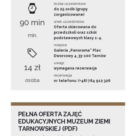
liczba uczestników
do 25 osób (grupy
zorganizowane)
90 min
wiek uczestników
Oferta skierowana do
przedszkoli oraz szkół
min.
podstawowych klasy 1-4.
miejsce
Galeria „Panorama” Plac
Dworcowy 4, 33-100 Tarnów
uwagi
14 zł
wymagana rezerwacja
rezerwacja
osoba
nr telefonu: (+48) 784 912 326
PEŁNA OFERTA ZAJĘĆ
EDUKACYJNYCH MUZEUM ZIEMI
TARNOWSKIEJ (PDF)