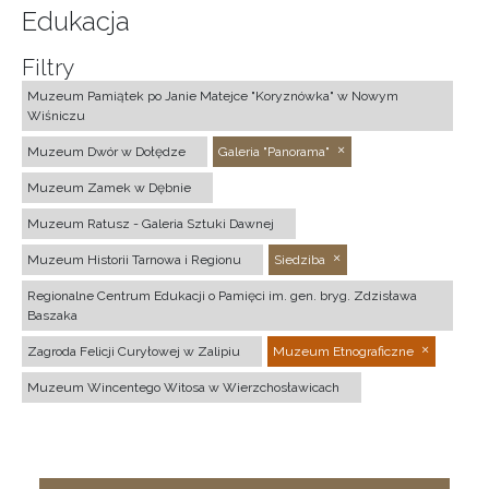
Edukacja
Filtry
Muzeum Pamiątek po Janie Matejce "Koryznówka" w Nowym
Wiśniczu
Muzeum Dwór w Dołędze
Galeria "Panorama"
Muzeum Zamek w Dębnie
Muzeum Ratusz - Galeria Sztuki Dawnej
Muzeum Historii Tarnowa i Regionu
Siedziba
Regionalne Centrum Edukacji o Pamięci im. gen. bryg. Zdzisława
Baszaka
Zagroda Felicji Curyłowej w Zalipiu
Muzeum Etnograficzne
Muzeum Wincentego Witosa w Wierzchosławicach