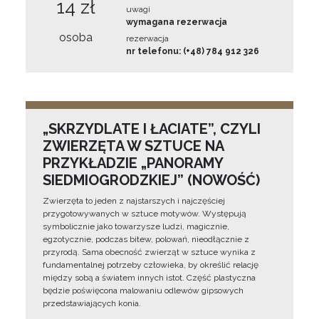
14 zł
uwagi
wymagana rezerwacja
osoba
rezerwacja
nr telefonu: (+48) 784 912 326
„SKRZYDLATE I ŁACIATE”, CZYLI
ZWIERZĘTA W SZTUCE NA
PRZYKŁADZIE „PANORAMY
SIEDMIOGRODZKIEJ” (NOWOŚĆ)
Zwierzęta to jeden z najstarszych i najczęściej
przygotowywanych w sztuce motywów. Występują
symbolicznie jako towarzysze ludzi, magicznie,
egzotycznie, podczas bitew, polowań, nieodłącznie z
przyrodą. Sama obecność zwierząt w sztuce wynika z
fundamentalnej potrzeby człowieka, by określić relację
między sobą a światem innych istot. Część plastyczna
będzie poświęcona malowaniu odlewów gipsowych
przedstawiających konia.