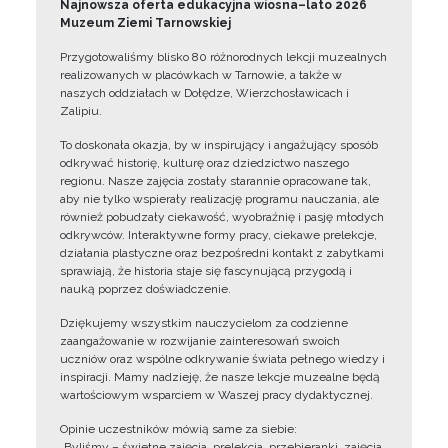
Najnowsza oferta edukacyjna wiosna–lato 2026
Muzeum Ziemi Tarnowskiej
Przygotowaliśmy blisko 80 różnorodnych lekcji muzealnych
realizowanych w placówkach w Tarnowie, a także w
naszych oddziałach w Dołędze, Wierzchosławicach i
Zalipiu.
To doskonała okazja, by w inspirujący i angażujący sposób
odkrywać historię, kulturę oraz dziedzictwo naszego
regionu. Nasze zajęcia zostały starannie opracowane tak,
aby nie tylko wspierały realizację programu nauczania, ale
również pobudzały ciekawość, wyobraźnię i pasję młodych
odkrywców. Interaktywne formy pracy, ciekawe prelekcje,
działania plastyczne oraz bezpośredni kontakt z zabytkami
sprawiają, że historia staje się fascynującą przygodą i
nauką poprzez doświadczenie.
Dziękujemy wszystkim nauczycielom za codzienne
zaangażowanie w rozwijanie zainteresowań swoich
uczniów oraz wspólne odkrywanie świata pełnego wiedzy i
inspiracji. Mamy nadzieję, że nasze lekcje muzealne będą
wartościowym wsparciem w Waszej pracy dydaktycznej.
Opinie uczestników mówią same za siebie:
„Byliśmy – świetne zajęcia, prelekcja, przebieranki, zajęcia