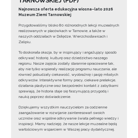
TARNOWSKIEJ (PDF)
Najnowsza oferta edukacyjna wiosna–lato 2026
Muzeum Ziemi Tarnowskiej
Przygotowaliśmy blisko 80 różnorodnych lekcji muzealnych
realizowanych w placówkach w Tarnowie, a także w
naszych oddziałach w Dołędze, Wierzchosławicach i
Zalipiu.
To doskonała okazja, by w inspirujący i angażujący sposób
odkrywać historię, kulturę oraz dziedzictwo naszego
regionu. Nasze zajęcia zostały starannie opracowane tak,
aby nie tylko wspierały realizację programu nauczania, ale
również pobudzały ciekawość, wyobraźnię i pasję młodych
odkrywców. Interaktywne formy pracy, ciekawe prelekcje,
działania plastyczne oraz bezpośredni kontakt z zabytkami
sprawiają, że historia staje się fascynującą przygodą i
nauką poprzez doświadczenie.
Dziękujemy wszystkim nauczycielom za codzienne
zaangażowanie w rozwijanie zainteresowań swoich
uczniów oraz wspólne odkrywanie świata pełnego wiedzy i
inspiracji. Mamy nadzieję, że nasze lekcje muzealne będą
wartościowym wsparciem w Waszej pracy dydaktycznej.