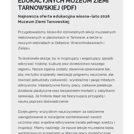
EDUKACYJNYCH MUZEUM ZIEMI
TARNOWSKIEJ (PDF)
Najnowsza oferta edukacyjna wiosna–lato 2026
Muzeum Ziemi Tarnowskiej
Przygotowaliśmy blisko 80 różnorodnych lekcji muzealnych
realizowanych w placówkach w Tarnowie, a także w
naszych oddziałach w Dołędze, Wierzchosławicach i
Zalipiu.
To doskonała okazja, by w inspirujący i angażujący sposób
odkrywać historię, kulturę oraz dziedzictwo naszego
regionu. Nasze zajęcia zostały starannie opracowane tak,
aby nie tylko wspierały realizację programu nauczania, ale
również pobudzały ciekawość, wyobraźnię i pasję młodych
odkrywców. Interaktywne formy pracy, ciekawe prelekcje,
działania plastyczne oraz bezpośredni kontakt z zabytkami
sprawiają, że historia staje się fascynującą przygodą i
nauką poprzez doświadczenie.
Dziękujemy wszystkim nauczycielom za codzienne
zaangażowanie w rozwijanie zainteresowań swoich
uczniów oraz wspólne odkrywanie świata pełnego wiedzy i
inspiracji. Mamy nadzieję, że nasze lekcje muzealne będą
wartościowym wsparciem w Waszej pracy dydaktycznej.