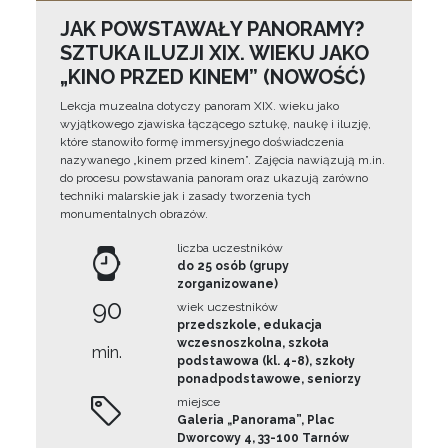
JAK POWSTAWAŁY PANORAMY?
SZTUKA ILUZJI XIX. WIEKU JAKO
„KINO PRZED KINEM” (NOWOŚĆ)
Lekcja muzealna dotyczy panoram XIX. wieku jako
wyjątkowego zjawiska łączącego sztukę, naukę i iluzję,
które stanowiło formę immersyjnego doświadczenia
nazywanego „kinem przed kinem”. Zajęcia nawiązują m.in.
do procesu powstawania panoram oraz ukazują zarówno
techniki malarskie jak i zasady tworzenia tych
monumentalnych obrazów.
liczba uczestników
do 25 osób (grupy
zorganizowane)
90
wiek uczestników
przedszkole, edukacja
wczesnoszkolna, szkoła
min.
podstawowa (kl. 4-8), szkoły
ponadpodstawowe, seniorzy
miejsce
Galeria „Panorama”, Plac
Dworcowy 4, 33-100 Tarnów