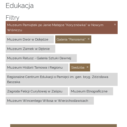
Edukacja
Filtry
Muzeum Pamiątek po Janie Matejce "Koryznówka" w Nowym
Wiśniczu
Muzeum Dwór w Dołędze
Galeria "Panorama"
Muzeum Zamek w Dębnie
Muzeum Ratusz - Galeria Sztuki Dawnej
Muzeum Historii Tarnowa i Regionu
Siedziba
Regionalne Centrum Edukacji o Pamięci im. gen. bryg. Zdzisława
Baszaka
Zagroda Felicji Curyłowej w Zalipiu
Muzeum Etnograficzne
Muzeum Wincentego Witosa w Wierzchosławicach