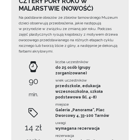
CZTERY PORY ROKU W
MALARSTWIE (NOWOŚĆ)
Na podstawie obrazów ze zbiorów tarnowskiego Muzeum
dzieci obserwują przeobrażenia, jakie następują
w przyrodzie w związku ze zmianą pór roku. Podczas
zajęć plastycznych rysują krajobrazy z motywem drzewa
owocowego przedstawianego na różnych etapach cyklu
rocznego lub tworzą liście z gliny, a następnie je dekorują
farbami akrylowymi.
liczba uczestników
do 25 osób (grupy
zorganizowane)
90
wiek uczestników
przedszkole, edukacja
wczesnoszkolna, szkoła
min.
podstawowa (kl. 4-8)
miejsce
Galeria „Panorama”, Plac
Dworcowy 4, 33-100 Tarnów
uwagi
14 zł
wymagana rezerwacja
rezerwacja