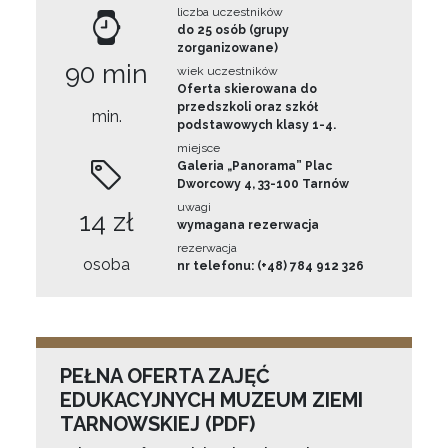
liczba uczestników
do 25 osób (grupy
zorganizowane)
90 min
wiek uczestników
Oferta skierowana do
przedszkoli oraz szkół
min.
podstawowych klasy 1-4.
miejsce
Galeria „Panorama” Plac
Dworcowy 4, 33-100 Tarnów
uwagi
14 zł
wymagana rezerwacja
rezerwacja
osoba
nr telefonu: (+48) 784 912 326
PEŁNA OFERTA ZAJĘĆ
EDUKACYJNYCH MUZEUM ZIEMI
TARNOWSKIEJ (PDF)