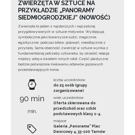
ZWIERZĘTA W SZTUCE NA
PRZYKŁADZIE „PANORAMY
SIEDMIOGRODZKIEJ” (NOWOŚĆ)
Zwierzęta to jeden z najstarszych i najczęściej
przygotowywanych w sztuce motywów. Występują
symbolicznie jako towarzysze ludzi, magicznie,
egzotycznie, podczas bitew, polowań, nieodłącznie z
przyrodą. Sama obecność zwierząt w sztuce wynika z
fundamentalnej potrzeby człowieka, by określić relację
między sobą a światem innych istot. Część plastyczna
będzie poświęcona malowaniu odlewów gipsowych
przedstawiających konia.
liczba uczestników
do 25 osób (grupy
zorganizowane)
90 min
wiek uczestników
Oferta skierowana do
przedszkoli oraz szkół
min.
podstawowych klasy 1-4.
miejsce
Galeria „Panorama” Plac
Dworcowy 4, 33-100 Tarnów