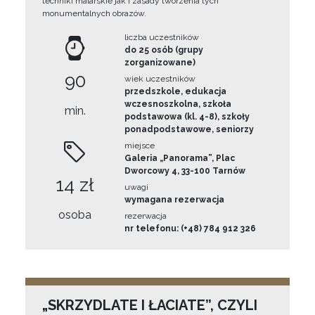
techniki malarskie jak i zasady tworzenia tych
monumentalnych obrazów.
liczba uczestników
do 25 osób (grupy
zorganizowane)
90
wiek uczestników
przedszkole, edukacja
wczesnoszkolna, szkoła
min.
podstawowa (kl. 4-8), szkoły
ponadpodstawowe, seniorzy
miejsce
Galeria „Panorama”, Plac
Dworcowy 4, 33-100 Tarnów
14 zł
uwagi
wymagana rezerwacja
osoba
rezerwacja
nr telefonu: (+48) 784 912 326
„SKRZYDLATE I ŁACIATE”, CZYLI