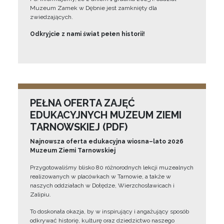
Muzeum Zamek w Dębnie jest zamknięty dla
zwiedzających.
Odkryjcie z nami świat pełen historii!
PEŁNA OFERTA ZAJĘĆ
EDUKACYJNYCH MUZEUM ZIEMI
TARNOWSKIEJ (PDF)
Najnowsza oferta edukacyjna wiosna–lato 2026
Muzeum Ziemi Tarnowskiej
Przygotowaliśmy blisko 80 różnorodnych lekcji muzealnych
realizowanych w placówkach w Tarnowie, a także w
naszych oddziałach w Dołędze, Wierzchosławicach i
Zalipiu.
To doskonała okazja, by w inspirujący i angażujący sposób
odkrywać historię, kulturę oraz dziedzictwo naszego