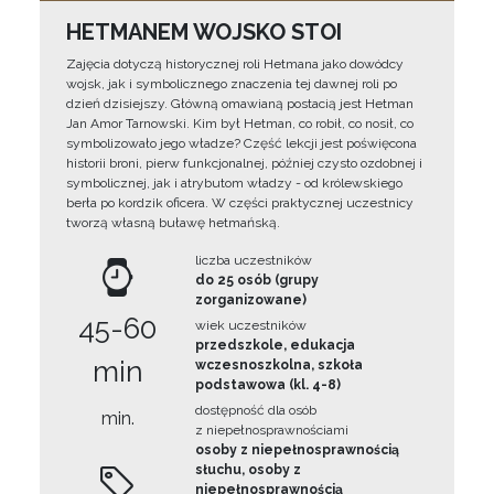
HETMANEM WOJSKO STOI
Zajęcia dotyczą historycznej roli Hetmana jako dowódcy
wojsk, jak i symbolicznego znaczenia tej dawnej roli po
dzień dzisiejszy. Główną omawianą postacią jest Hetman
Jan Amor Tarnowski. Kim był Hetman, co robił, co nosił, co
symbolizowało jego władze? Część lekcji jest poświęcona
historii broni, pierw funkcjonalnej, później czysto ozdobnej i
symbolicznej, jak i atrybutom władzy - od królewskiego
berła po kordzik oficera. W części praktycznej uczestnicy
tworzą własną buławę hetmańską.
liczba uczestników
do 25 osób (grupy
zorganizowane)
45-60
wiek uczestników
przedszkole, edukacja
min
wczesnoszkolna, szkoła
podstawowa (kl. 4-8)
dostępność dla osób
min.
z niepełnosprawnościami
osoby z niepełnosprawnością
słuchu, osoby z
niepełnosprawnością