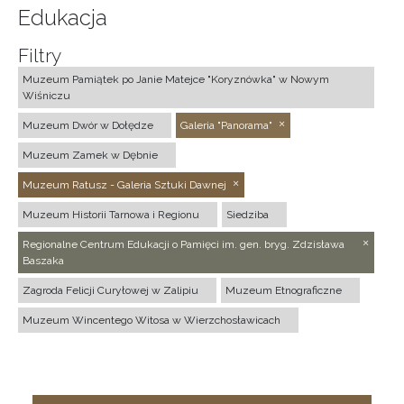
Edukacja
Filtry
Muzeum Pamiątek po Janie Matejce "Koryznówka" w Nowym
Wiśniczu
Muzeum Dwór w Dołędze
Galeria "Panorama"
Muzeum Zamek w Dębnie
Muzeum Ratusz - Galeria Sztuki Dawnej
Muzeum Historii Tarnowa i Regionu
Siedziba
Regionalne Centrum Edukacji o Pamięci im. gen. bryg. Zdzisława
Baszaka
Zagroda Felicji Curyłowej w Zalipiu
Muzeum Etnograficzne
Muzeum Wincentego Witosa w Wierzchosławicach