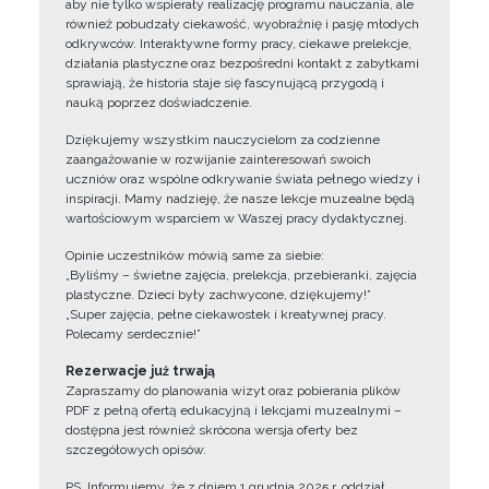
aby nie tylko wspierały realizację programu nauczania, ale
również pobudzały ciekawość, wyobraźnię i pasję młodych
odkrywców. Interaktywne formy pracy, ciekawe prelekcje,
działania plastyczne oraz bezpośredni kontakt z zabytkami
sprawiają, że historia staje się fascynującą przygodą i
nauką poprzez doświadczenie.
Dziękujemy wszystkim nauczycielom za codzienne
zaangażowanie w rozwijanie zainteresowań swoich
uczniów oraz wspólne odkrywanie świata pełnego wiedzy i
inspiracji. Mamy nadzieję, że nasze lekcje muzealne będą
wartościowym wsparciem w Waszej pracy dydaktycznej.
Opinie uczestników mówią same za siebie:
„Byliśmy – świetne zajęcia, prelekcja, przebieranki, zajęcia
plastyczne. Dzieci były zachwycone, dziękujemy!”
„Super zajęcia, pełne ciekawostek i kreatywnej pracy.
Polecamy serdecznie!”
Rezerwacje już trwają
Zapraszamy do planowania wizyt oraz pobierania plików
PDF z pełną ofertą edukacyjną i lekcjami muzealnymi –
dostępna jest również skrócona wersja oferty bez
szczegółowych opisów.
PS. Informujemy, że z dniem 1 grudnia 2025 r. oddział