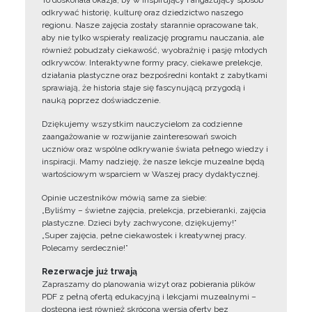
To doskonała okazja, by w inspirujący i angażujący sposób
odkrywać historię, kulturę oraz dziedzictwo naszego
regionu. Nasze zajęcia zostały starannie opracowane tak,
aby nie tylko wspierały realizację programu nauczania, ale
również pobudzały ciekawość, wyobraźnię i pasję młodych
odkrywców. Interaktywne formy pracy, ciekawe prelekcje,
działania plastyczne oraz bezpośredni kontakt z zabytkami
sprawiają, że historia staje się fascynującą przygodą i
nauką poprzez doświadczenie.
Dziękujemy wszystkim nauczycielom za codzienne
zaangażowanie w rozwijanie zainteresowań swoich
uczniów oraz wspólne odkrywanie świata pełnego wiedzy i
inspiracji. Mamy nadzieję, że nasze lekcje muzealne będą
wartościowym wsparciem w Waszej pracy dydaktycznej.
Opinie uczestników mówią same za siebie:
„Byliśmy – świetne zajęcia, prelekcja, przebieranki, zajęcia
plastyczne. Dzieci były zachwycone, dziękujemy!”
„Super zajęcia, pełne ciekawostek i kreatywnej pracy.
Polecamy serdecznie!”
Rezerwacje już trwają
Zapraszamy do planowania wizyt oraz pobierania plików
PDF z pełną ofertą edukacyjną i lekcjami muzealnymi –
dostępna jest również skrócona wersja oferty bez