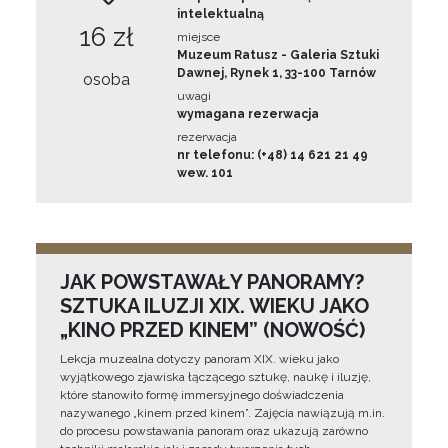
intelektualną
16 zł
miejsce
Muzeum Ratusz - Galeria Sztuki
Dawnej, Rynek 1, 33-100 Tarnów
osoba
uwagi
wymagana rezerwacja
rezerwacja
nr telefonu: (+48) 14 621 21 49
wew. 101
JAK POWSTAWAŁY PANORAMY?
SZTUKA ILUZJI XIX. WIEKU JAKO
„KINO PRZED KINEM” (NOWOŚĆ)
Lekcja muzealna dotyczy panoram XIX. wieku jako
wyjątkowego zjawiska łączącego sztukę, naukę i iluzję,
które stanowiło formę immersyjnego doświadczenia
nazywanego „kinem przed kinem”. Zajęcia nawiązują m.in.
do procesu powstawania panoram oraz ukazują zarówno