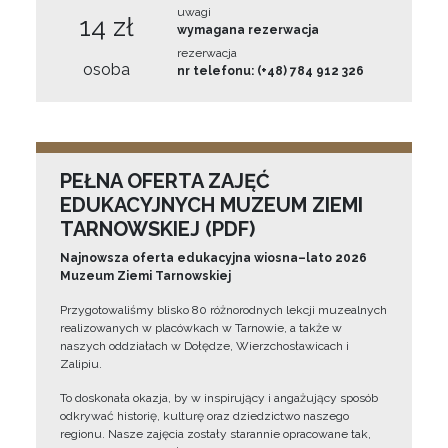
uwagi
14 zł
wymagana rezerwacja
rezerwacja
osoba
nr telefonu: (+48) 784 912 326
PEŁNA OFERTA ZAJĘĆ
EDUKACYJNYCH MUZEUM ZIEMI
TARNOWSKIEJ (PDF)
Najnowsza oferta edukacyjna wiosna–lato 2026
Muzeum Ziemi Tarnowskiej
Przygotowaliśmy blisko 80 różnorodnych lekcji muzealnych
realizowanych w placówkach w Tarnowie, a także w
naszych oddziałach w Dołędze, Wierzchosławicach i
Zalipiu.
To doskonała okazja, by w inspirujący i angażujący sposób
odkrywać historię, kulturę oraz dziedzictwo naszego
regionu. Nasze zajęcia zostały starannie opracowane tak,