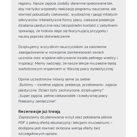
regionu. Nasze zajęcia zostały starannie opracowane tak,
aby nie tylko wspierały realizację programu nauczania, ale
również pobudzały ciekawość, wyobraźnię i pasję młodych
odkrywców. Interaktywne formy pracy, ciekawe prelekcje,
działania plastyczne oraz bezpośredni kontakt z zabytkami
sprawiają, że historia staje się fascynującą przygodą i
nauką poprzez doświadczenie.
Dziękujemy wszystkim nauczycielom za codzienne
zaangażowanie w rozwijanie zainteresowań swoich
uczniów oraz wspólne odkrywanie świata pełnego wiedzy i
inspiracji. Mamy nadzieję, że nasze lekcje muzealne będą
wartościowym wsparciem w Waszej pracy dydaktycznej.
Opinie uczestników mówią same za siebie:
„Byliśmy – świetne zajęcia, prelekcja, przebieranki, zajęcia
plastyczne. Dzieci były zachwycone, dziękujemy!”
„Super zajęcia, pełne ciekawostek i kreatywnej pracy.
Polecamy serdecznie!”
Rezerwacje już trwają
Zapraszamy do planowania wizyt oraz pobierania plików
PDF z pełną ofertą edukacyjną i lekcjami muzealnymi –
dostępna jest również skrócona wersja oferty bez
szczegółowych opisów.