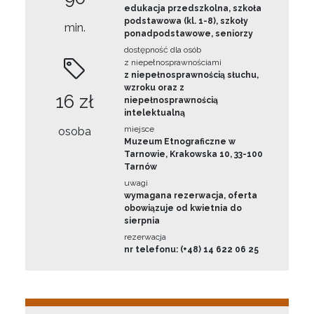
edukacja przedszkolna, szkoła
podstawowa (kl. 1-8), szkoły
min.
ponadpodstawowe, seniorzy
dostępność dla osób
z niepełnosprawnościami
z niepełnosprawnością słuchu,
wzroku oraz z
16 zł
niepełnosprawnością
intelektualną
miejsce
osoba
Muzeum Etnograficzne w
Tarnowie, Krakowska 10, 33-100
Tarnów
uwagi
wymagana rezerwacja, oferta
obowiązuje od kwietnia do
sierpnia
rezerwacja
nr telefonu: (+48) 14 622 06 25