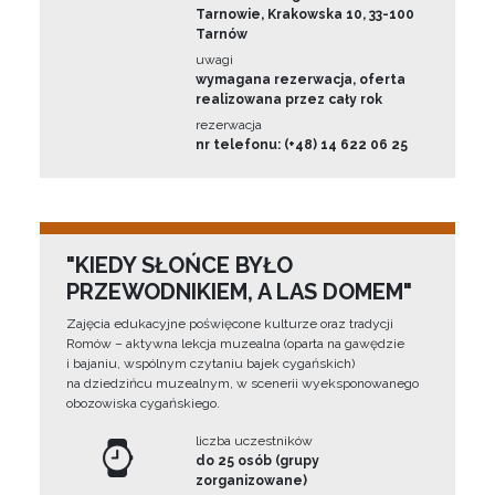
Tarnowie, Krakowska 10, 33-100
Tarnów
uwagi
wymagana rezerwacja, oferta
realizowana przez cały rok
rezerwacja
nr telefonu: (+48) 14 622 06 25
"KIEDY SŁOŃCE BYŁO
PRZEWODNIKIEM, A LAS DOMEM"
Zajęcia edukacyjne poświęcone kulturze oraz tradycji
Romów – aktywna lekcja muzealna (oparta na gawędzie
i bajaniu, wspólnym czytaniu bajek cygańskich)
na dziedzińcu muzealnym, w scenerii wyeksponowanego
obozowiska cygańskiego.
liczba uczestników
do 25 osób (grupy
zorganizowane)