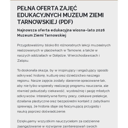
PEŁNA OFERTA ZAJĘĆ
EDUKACYJNYCH MUZEUM ZIEMI
TARNOWSKIEJ (PDF)
Najnowsza oferta edukacyjna wiosna–lato 2026
Muzeum Ziemi Tarnowskiej
Przygotowaliśmy blisko 80 różnorodnych lekcji muzealnych
realizowanych w placówkach w Tarnowie, a także w
naszych oddziałach w Dołędze, Wierzchosławicach i
Zalipiu.
To doskonała okazja, by w inspirujący i angażujący sposób
odkrywać historię, kulturę oraz dziedzictwo naszego
regionu. Nasze zajęcia zostały starannie opracowane tak,
aby nie tylko wspierały realizację programu nauczania, ale
również pobudzały ciekawość, wyobraźnię i pasję młodych
odkrywców. Interaktywne formy pracy, ciekawe prelekcje,
działania plastyczne oraz bezpośredni kontakt z zabytkami
sprawiają, że historia staje się fascynującą przygodą i
nauką poprzez doświadczenie.
Dziękujemy wszystkim nauczycielom za codzienne
zaangażowanie w rozwijanie zainteresowań swoich