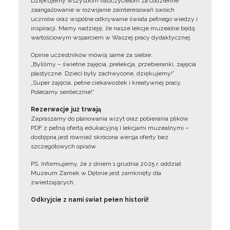
Dziękujemy wszystkim nauczycielom za codzienne
zaangażowanie w rozwijanie zainteresowań swoich
uczniów oraz wspólne odkrywanie świata pełnego wiedzy i
inspiracji. Mamy nadzieję, że nasze lekcje muzealne będą
wartościowym wsparciem w Waszej pracy dydaktycznej.
Opinie uczestników mówią same za siebie:
„Byliśmy – świetne zajęcia, prelekcja, przebieranki, zajęcia
plastyczne. Dzieci były zachwycone, dziękujemy!”
„Super zajęcia, pełne ciekawostek i kreatywnej pracy.
Polecamy serdecznie!”
Rezerwacje już trwają
Zapraszamy do planowania wizyt oraz pobierania plików
PDF z pełną ofertą edukacyjną i lekcjami muzealnymi –
dostępna jest również skrócona wersja oferty bez
szczegółowych opisów.
PS. Informujemy, że z dniem 1 grudnia 2025 r. oddział
Muzeum Zamek w Dębnie jest zamknięty dla
zwiedzających.
Odkryjcie z nami świat pełen historii!