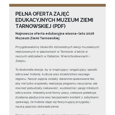
PEŁNA OFERTA ZAJĘĆ
EDUKACYJNYCH MUZEUM ZIEMI
TARNOWSKIEJ (PDF)
Najnowsza oferta edukacyjna wiosna–lato 2026
Muzeum Ziemi Tarnowskiej
Przygotowaliśmy blisko 80 różnorodnych lekcji muzealnych
realizowanych w placówkach w Tarnowie, a także w
naszych oddziałach w Dołędze, Wierzchosławicach i
Zalipiu.
To doskonała okazja, by w inspirujący i angażujący sposób
odkrywać historię, kulturę oraz dziedzictwo naszego
regionu. Nasze zajęcia zostały starannie opracowane tak,
aby nie tylko wspierały realizację programu nauczania, ale
również pobudzały ciekawość, wyobraźnię i pasję młodych
odkrywców. Interaktywne formy pracy, ciekawe prelekcje,
działania plastyczne oraz bezpośredni kontakt z zabytkami
sprawiają, że historia staje się fascynującą przygodą i
nauką poprzez doświadczenie.