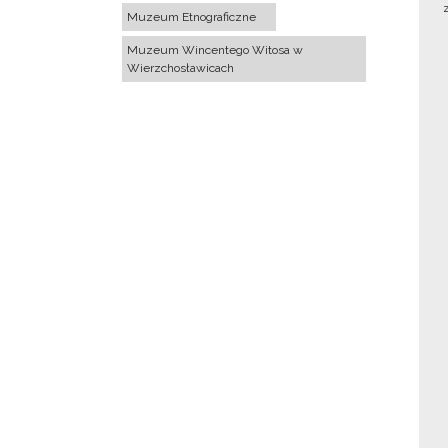
Muzeum Etnograficzne
Muzeum Wincentego Witosa w
Wierzchosławicach