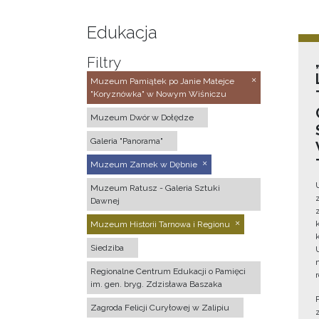
Edukacja
Filtry
Muzeum Pamiątek po Janie Matejce
"Koryznówka" w Nowym Wiśniczu
Muzeum Dwór w Dołędze
Galeria "Panorama"
Muzeum Zamek w Dębnie
Muzeum Ratusz - Galeria Sztuki
Dawnej
Muzeum Historii Tarnowa i Regionu
Siedziba
Regionalne Centrum Edukacji o Pamięci
im. gen. bryg. Zdzisława Baszaka
Zagroda Felicji Curyłowej w Zalipiu