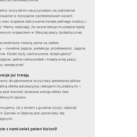
oprzez doświadczenie.
jemy wszystkim nauczycielom za codzienne
owanie w rozwijanie zainteresowań swoich
 oraz wspólne odkrywanie świata pełnego wiedzy i
cji. Mamy nadzieję, że nasze lekcje muzealne będą
iowym wsparciem w Waszej pracy dydaktycznej.
uczestników mówią same za siebie:
 – świetne zajęcia, prelekcja, przebieranki, zajęcia
zne. Dzieci były zachwycone, dziękujemy!”
zajęcia, pełne ciekawostek i kreatywnej pracy.
y serdecznie!”
acje już trwają
amy do planowania wizyt oraz pobierania plików
ełną ofertą edukacyjną i lekcjami muzealnymi –
a jest również skrócona wersja oferty bez
łowych opisów.
ormujemy, że z dniem 1 grudnia 2025 r. oddział
 Zamek w Dębnie jest zamknięty dla
jących.
ie z nami świat pełen historii!