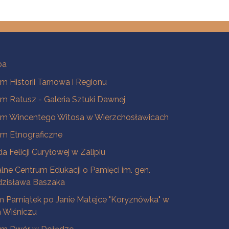
ba
 Historii Tarnowa i Regionu
 Ratusz - Galeria Sztuki Dawnej
m Wincentego Witosa w Wierzchosławicach
m Etnograficzne
a Felicji Curyłowej w Zalipiu
lne Centrum Edukacji o Pamięci im. gen.
dzisława Baszaka
 Pamiątek po Janie Matejce "Koryznówka" w
Wiśniczu