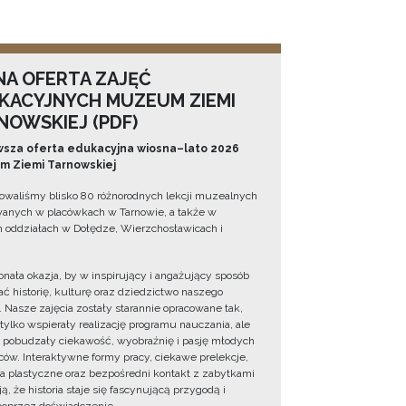
NA OFERTA ZAJĘĆ
KACYJNYCH MUZEUM ZIEMI
NOWSKIEJ (PDF)
sza oferta edukacyjna wiosna–lato 2026
 Ziemi Tarnowskiej
owaliśmy blisko 80 różnorodnych lekcji muzealnych
wanych w placówkach w Tarnowie, a także w
 oddziałach w Dołędze, Wierzchosławicach i
onała okazja, by w inspirujący i angażujący sposób
ć historię, kulturę oraz dziedzictwo naszego
. Nasze zajęcia zostały starannie opracowane tak,
 tylko wspierały realizację programu nauczania, ale
 pobudzały ciekawość, wyobraźnię i pasję młodych
ów. Interaktywne formy pracy, ciekawe prelekcje,
ia plastyczne oraz bezpośredni kontakt z zabytkami
ą, że historia staje się fascynującą przygodą i