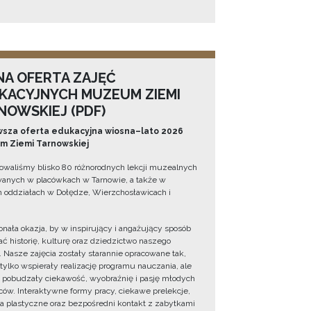
NA OFERTA ZAJĘĆ
KACYJNYCH MUZEUM ZIEMI
NOWSKIEJ (PDF)
sza oferta edukacyjna wiosna–lato 2026
 Ziemi Tarnowskiej
owaliśmy blisko 80 różnorodnych lekcji muzealnych
wanych w placówkach w Tarnowie, a także w
 oddziałach w Dołędze, Wierzchosławicach i
onała okazja, by w inspirujący i angażujący sposób
ć historię, kulturę oraz dziedzictwo naszego
. Nasze zajęcia zostały starannie opracowane tak,
 tylko wspierały realizację programu nauczania, ale
 pobudzały ciekawość, wyobraźnię i pasję młodych
ów. Interaktywne formy pracy, ciekawe prelekcje,
ia plastyczne oraz bezpośredni kontakt z zabytkami