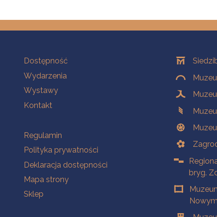
Na skróty
Oddziały
Dostępność
Siedzi
Wydarzenia
Muzeum
Wystawy
Muzeum
Kontakt
Muzeu
Muzeu
Na skróty
Regulamin
Zagrod
Polityka prywatności
Regiona
Deklaracja dostępności
bryg. Z
Mapa strony
Muzeum
Sklep
Nowym 