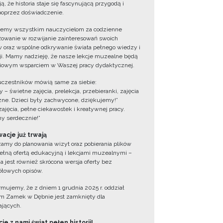
ą, że historia staje się fascynującą przygodą i
oprzez doświadczenie.
jemy wszystkim nauczycielom za codzienne
owanie w rozwijanie zainteresowań swoich
 oraz wspólne odkrywanie świata pełnego wiedzy i
cji. Mamy nadzieję, że nasze lekcje muzealne będą
iowym wsparciem w Waszej pracy dydaktycznej.
uczestników mówią same za siebie:
 – świetne zajęcia, prelekcja, przebieranki, zajęcia
zne. Dzieci były zachwycone, dziękujemy!”
zajęcia, pełne ciekawostek i kreatywnej pracy.
y serdecznie!”
acje już trwają
amy do planowania wizyt oraz pobierania plików
ełną ofertą edukacyjną i lekcjami muzealnymi –
a jest również skrócona wersja oferty bez
łowych opisów.
ormujemy, że z dniem 1 grudnia 2025 r. oddział
 Zamek w Dębnie jest zamknięty dla
jących.
ie z nami świat pełen historii!