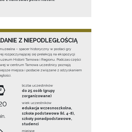
ADANIE Z NIEPODLEGŁOŚCIĄ
muzealna – spacer historyczny w postaci gry
ej rozpoczynającej się prelekcją na ekspozycji
Muzeum Historii Tarnowa i Regionu. Podczas części
wej w centrum Tarnowa uczestnicy poznają
iejsze miejsca i postacie związane z odzyskaniem
egłości.
liczba uczestników
do 25 osób (grupy
zorganizowane)
20
wiek uczestników
edukacja wczesnoszkolna,
szkoła podstawowa (kl. 4-8),
in.
szkoły ponadpodstawowe,
studenci
miejsce