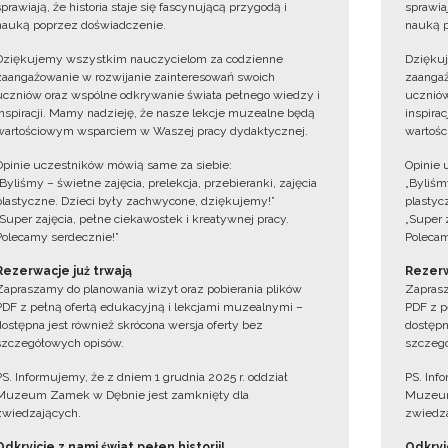
sprawiają, że historia staje się fascynującą przygodą i
sprawiaj
nauką poprzez doświadczenie.
nauką p
Dziękujemy wszystkim nauczycielom za codzienne
Dzięku
zaangażowanie w rozwijanie zainteresowań swoich
zaangaż
uczniów oraz wspólne odkrywanie świata pełnego wiedzy i
uczniów
inspiracji. Mamy nadzieję, że nasze lekcje muzealne będą
inspira
wartościowym wsparciem w Waszej pracy dydaktycznej.
wartośc
Opinie uczestników mówią same za siebie:
Opinie 
„Byliśmy – świetne zajęcia, prelekcja, przebieranki, zajęcia
„Byliśmy
plastyczne. Dzieci były zachwycone, dziękujemy!”
plastyc
„Super zajęcia, pełne ciekawostek i kreatywnej pracy.
„Super 
Polecamy serdecznie!”
Polecam
Rezerwacje już trwają
Rezerw
Zapraszamy do planowania wizyt oraz pobierania plików
Zaprasz
PDF z pełną ofertą edukacyjną i lekcjami muzealnymi –
PDF z p
dostępna jest również skrócona wersja oferty bez
dostępn
szczegółowych opisów.
szczegó
PS. Informujemy, że z dniem 1 grudnia 2025 r. oddział
PS. Inf
Muzeum Zamek w Dębnie jest zamknięty dla
Muzeum
zwiedzających.
zwiedza
Odkryjcie z nami świat pełen historii!
Odkryjc