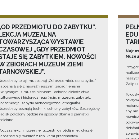
„OD PRZEDMIOTU DO ZABYTKU”.
PEŁ
LEKCJA MUZEALNA
EDU
TOWARZYSZĄCA WYSTAWIE
TAR
CZASOWEJ „GDY PRZEDMIOT
Najnow
STAJE SIĘ ZABYTKIEM. NOWOŚCI
Muzeum
W ZBIORACH MUZEUM ZIEMI
Przygot
TARNOWSKIEJ”.
realizo
naszych
Uczestnicy lekcji muzealnej „Od przedmiotu do zabytku”
Zalipiu.
zapoznają się z najważniejszymi zagadnieniami
związanymi z muzealnictwem i ochroną dziedzictwa
To dosk
kulturowego i historycznego (m.in. muzeum, zabytek,
odkrywa
konserwacja, zabytki archeologiczne, etnografia).
regionu
Uczestnicy poznają techniki ochrony zabytków. Szczególny
aby nie
nacisk położony będzie na sposoby dbania o pamiątki
również
rodzinne.
odkrywc
działan
Podczas lekcji muzealnej uczestnicy będą mieli okazję
sprawiaj
zapoznać się również z replikami przedmiotów