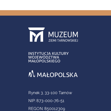
Informacje kontaktowe
Rynek 3, 33-100 Tarnów
NIP: 873-000-76-51
REGON: 850012309