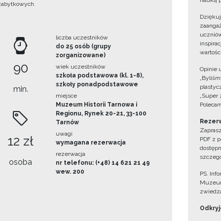
nauką p
zabytkowych.
Dzięku
zaangaż
uczniów
liczba uczestników
inspira
do 25 osób (grupy
wartośc
zorganizowane)
90
wiek uczestników
Opinie 
szkoła podstawowa (kl. 1-8),
„Byliśmy
szkoły ponadpodstawowe
plastyc
min.
miejsce
„Super 
Muzeum Historii Tarnowa i
Polecam
Regionu, Rynek 20-21, 33-100
Rezerw
Tarnów
Zaprasz
uwagi
12 zł
PDF z p
wymagana rezerwacja
dostępn
rezerwacja
szczegó
osoba
nr telefonu: (+48) 14 621 21 49
wew. 200
PS. Inf
Muzeum
zwiedza
Odkryjc