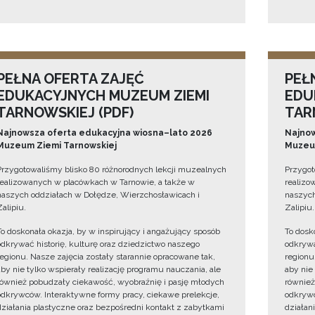
PEŁNA OFERTA ZAJĘĆ
PEŁ
EDUKACYJNYCH MUZEUM ZIEMI
EDU
TARNOWSKIEJ (PDF)
TAR
Najnowsza oferta edukacyjna wiosna–lato 2026
Najnow
Muzeum Ziemi Tarnowskiej
Muzeum
Przygotowaliśmy blisko 80 różnorodnych lekcji muzealnych
Przygot
realizowanych w placówkach w Tarnowie, a także w
realizo
naszych oddziałach w Dołędze, Wierzchosławicach i
naszych
Zalipiu.
Zalipiu.
To doskonała okazja, by w inspirujący i angażujący sposób
To dosk
odkrywać historię, kulturę oraz dziedzictwo naszego
odkrywa
regionu. Nasze zajęcia zostały starannie opracowane tak,
regionu
aby nie tylko wspierały realizację programu nauczania, ale
aby nie
również pobudzały ciekawość, wyobraźnię i pasję młodych
również
odkrywców. Interaktywne formy pracy, ciekawe prelekcje,
odkrywc
działania plastyczne oraz bezpośredni kontakt z zabytkami
działan