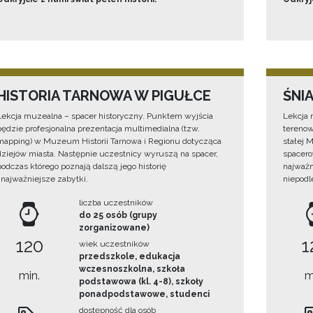
HISTORIA TARNOWA W PIGUŁCE
ŚNI
Lekcja muzealna – spacer historyczny. Punktem wyjścia
Lekcja 
będzie profesjonalna prezentacja multimedialna (tzw.
terenow
mapping) w Muzeum Historii Tarnowa i Regionu dotycząca
stałej 
dziejów miasta. Następnie uczestnicy wyruszą na spacer,
spacero
podczas którego poznają dalszą jego historię
najważn
i najważniejsze zabytki.
niepodl
liczba uczestników
do 25 osób (grupy
zorganizowane)
120
1
wiek uczestników
przedszkole, edukacja
wczesnoszkolna, szkoła
min.
m
podstawowa (kl. 4-8), szkoły
ponadpodstawowe, studenci
dostępność dla osób