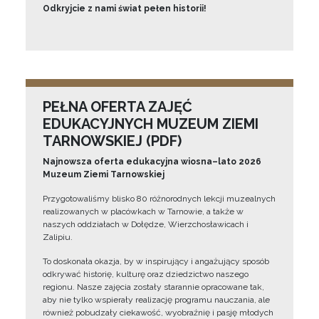
Odkryjcie z nami świat pełen historii!
PEŁNA OFERTA ZAJĘĆ
EDUKACYJNYCH MUZEUM ZIEMI
TARNOWSKIEJ (PDF)
Najnowsza oferta edukacyjna wiosna–lato 2026
Muzeum Ziemi Tarnowskiej
Przygotowaliśmy blisko 80 różnorodnych lekcji muzealnych
realizowanych w placówkach w Tarnowie, a także w
naszych oddziałach w Dołędze, Wierzchosławicach i
Zalipiu.
To doskonała okazja, by w inspirujący i angażujący sposób
odkrywać historię, kulturę oraz dziedzictwo naszego
regionu. Nasze zajęcia zostały starannie opracowane tak,
aby nie tylko wspierały realizację programu nauczania, ale
również pobudzały ciekawość, wyobraźnię i pasję młodych