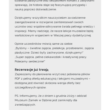
działania plastyczne oraz bezpośredni kontakt z zabytkami
sprawiają, że historia staje się fascynującą przygodą i
nauką poprzez doświadczenie.
Dziękujemy wszystkim nauczycielom za codzienne
zaangażowanie w rozwijanie zainteresowań swoich
uczniów oraz wspólne odkrywanie świata pełnego wiedzy i
inspiracji. Mamy nadzieję, że nasze lekcje muzealne będą
wartościowym wsparciem w Waszej pracy dydaktycznej.
Opinie uczestników mówią same za siebie:
„Byliśmy – świetne zajęcia, prelekcja, przebieranki, zajęcia
plastyczne. Dzieci były zachwycone, dziękujemy!”
„Super zajęcia, pełne ciekawostek i kreatywnej pracy.
Polecamy serdecznie!”
Rezerwacje już trwają
Zapraszamy do planowania wizyt oraz pobierania plików
PDF z pełną ofertą edukacyjną i lekcjami muzealnymi –
dostępna jest również skrócona wersja oferty bez
szczegółowych opisów.
PS. Informujemy, że z dniem 1 grudnia 2025 r. oddział
Muzeum Zamek w Dębnie jest zamknięty dla
zwiedzających.