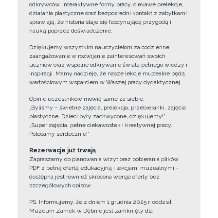
odkrywców. Interaktywne formy pracy, ciekawe prelekcje,
działania plastyczne oraz bezpośredni kontakt z zabytkami
sprawiają, że historia staje się fascynującą przygodą i
nauką poprzez doświadczenie.
Dziękujemy wszystkim nauczycielom za codzienne
zaangażowanie w rozwijanie zainteresowań swoich
uczniów oraz wspólne odkrywanie świata pełnego wiedzy i
inspiracji. Mamy nadzieję, że nasze lekcje muzealne będą
wartościowym wsparciem w Waszej pracy dydaktycznej.
Opinie uczestników mówią same za siebie:
„Byliśmy – świetne zajęcia, prelekcja, przebieranki, zajęcia
plastyczne. Dzieci były zachwycone, dziękujemy!”
„Super zajęcia, pełne ciekawostek i kreatywnej pracy.
Polecamy serdecznie!”
Rezerwacje już trwają
Zapraszamy do planowania wizyt oraz pobierania plików
PDF z pełną ofertą edukacyjną i lekcjami muzealnymi –
dostępna jest również skrócona wersja oferty bez
szczegółowych opisów.
PS. Informujemy, że z dniem 1 grudnia 2025 r. oddział
Muzeum Zamek w Dębnie jest zamknięty dla