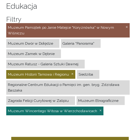
Edukacja
Filtry
Muzeum Pamiątek po Janie Matejce "Koryznówka" w Nowym
Wiśniczu
Muzeum Dwór w Dołędze
Galeria "Panorama"
Muzeum Zamek w Dębnie
Muzeum Ratusz - Galeria Sztuki Dawnej
Muzeum Historii Tarnowa i Regionu
Siedziba
Regionalne Centrum Edukacji o Pamięci im. gen. bryg. Zdzisława
Baszaka
Zagroda Felicji Curyłowej w Zalipiu
Muzeum Etnograficzne
Muzeum Wincentego Witosa w Wierzchosławicach