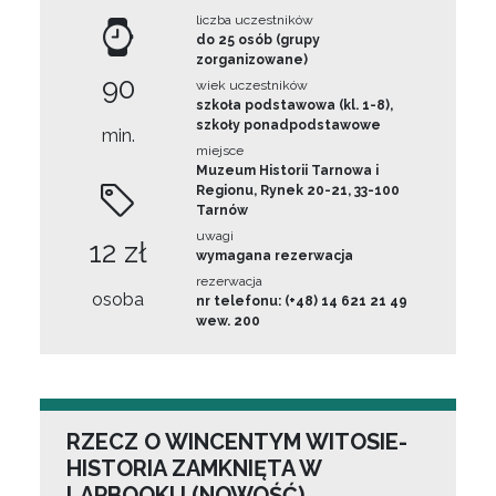
liczba uczestników
do 25 osób (grupy
zorganizowane)
90
wiek uczestników
szkoła podstawowa (kl. 1-8),
szkoły ponadpodstawowe
min.
miejsce
Muzeum Historii Tarnowa i
Regionu, Rynek 20-21, 33-100
Tarnów
uwagi
12 zł
wymagana rezerwacja
rezerwacja
osoba
nr telefonu: (+48) 14 621 21 49
wew. 200
RZECZ O WINCENTYM WITOSIE-
HISTORIA ZAMKNIĘTA W
LAPBOOKU (NOWOŚĆ)