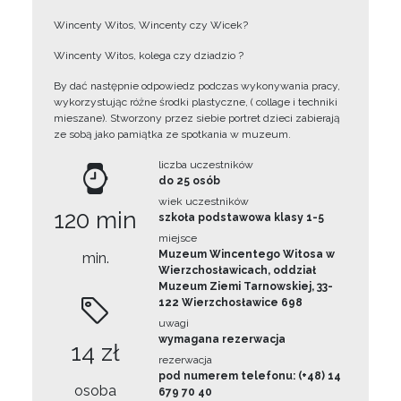
Wincenty Witos, Wincenty czy Wicek?
Wincenty Witos, kolega czy dziadzio ?
By dać następnie odpowiedz podczas wykonywania pracy,
wykorzystując różne środki plastyczne, ( collage i techniki
mieszane). Stworzony przez siebie portret dzieci zabierają
ze sobą jako pamiątka ze spotkania w muzeum.
liczba uczestników
do 25 osób
wiek uczestników
120 min
szkoła podstawowa klasy 1-5
miejsce
Muzeum Wincentego Witosa w
min.
Wierzchosławicach, oddział
Muzeum Ziemi Tarnowskiej, 33-
122 Wierzchosławice 698
uwagi
wymagana rezerwacja
14 zł
rezerwacja
pod numerem telefonu: (+48) 14
osoba
679 70 40