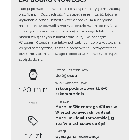
Lekcja prowadzona w oparciu o stałą ekspozycję muzealną
oraz film pt. „Cud Jedności”. Uzupełnieniem zajęć będzie
wykonanie przez uczestników lapbooka. Ta kreatywna
metoda pracy pozwoli stworzyć obrazkową mapę myśli, a
co za tym idzie – ułatwi zapamiętanie nowych faktów z
historii związanych z bohaterem lekcji, Wincentym
Witosem. Część materiałów potrzebnych do przygotowania
książki tematycznej zostanie opracowana i przygotowana
przez muzeum. Gotowego lapbooka uczniowie zabiorą ze
sobą do domu.
liczba uczestników
do 25 osób
wiek uczestników
120 min
szkoła podstawowa kl. 5-8,
szkoła średnia
miejsce
min.
Muzeum Wincentego Witosa w
Wierzchosławicach, oddział
Muzeum Ziemi Tarnowskiej, 33-
122 Wierzchosławice 698
uwagi
14 zł
wymagana rezerwacja