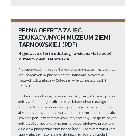
PEŁNA OFERTA ZAJĘĆ
EDUKACYJNYCH MUZEUM ZIEMI
TARNOWSKIEJ (PDF)
Najnowsza oferta edukacyjna wiosna–lato 2026
Muzeum Ziemi Tarnowskiej
Przygotowaliśmy blisko 80 różnorodnych lekcji muzealnych
realizowanych w placówkach w Tarnowie, a także w
naszych oddziałach w Dołędze, Wierzchosławicach i
Zalipiu.
To doskonała okazja, by w inspirujący i angażujący sposób
odkrywać historię, kulturę oraz dziedzictwo naszego
regionu. Nasze zajęcia zostały starannie opracowane tak,
aby nie tylko wspierały realizację programu nauczania, ale
również pobudzały ciekawość, wyobraźnię i pasję młodych
odkrywców. Interaktywne formy pracy, ciekawe prelekcje,
działania plastyczne oraz bezpośredni kontakt z zabytkami
sprawiają, że historia staje się fascynującą przygodą i