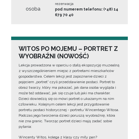
rezerwacja
osoba
pod numerem telefonu: (+48) 14
679 70 40
WITOS PO MOJEMU – PORTRET Z
WYOBRAŹNI (NOWOŚĆ)
Lekcja prowadzona w oparciu o stałą ekspozycję muzealną
z wyszczególnieniem miejsc z portretami mieszkańców
gospodarstwa. Celem lekcji jest zapoznanie dzieci z
pojęciem „portret” czyli przedstawienie postaci. Portret to
obraz twarzy, który ma pokazać, jak dana osoba wygląda i
może też oddawać, jak się czuje lub jaki ma charakter.
Dzieci dowiedzą się co mówi portret o ukazanym na nim
człowieku. Kolejnym celem lekcji jest przygotowanie
portretu postaci historycznej - portretu Wincentego Witosa.
Podczas jego tworzenia dzieci poruszą wyobraźnię, która
nie zna granic. Tworząc portret dzieci mają zadać sobie
pytania:
Wincenty Witos, kolega z klasy czy miły pan?