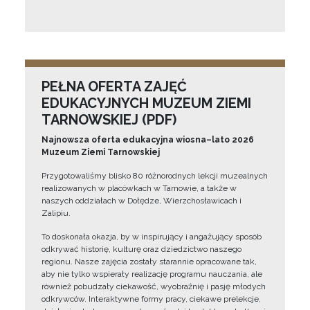
PEŁNA OFERTA ZAJĘĆ
EDUKACYJNYCH MUZEUM ZIEMI
TARNOWSKIEJ (PDF)
Najnowsza oferta edukacyjna wiosna–lato 2026
Muzeum Ziemi Tarnowskiej
Przygotowaliśmy blisko 80 różnorodnych lekcji muzealnych
realizowanych w placówkach w Tarnowie, a także w
naszych oddziałach w Dołędze, Wierzchosławicach i
Zalipiu.
To doskonała okazja, by w inspirujący i angażujący sposób
odkrywać historię, kulturę oraz dziedzictwo naszego
regionu. Nasze zajęcia zostały starannie opracowane tak,
aby nie tylko wspierały realizację programu nauczania, ale
również pobudzały ciekawość, wyobraźnię i pasję młodych
odkrywców. Interaktywne formy pracy, ciekawe prelekcje,