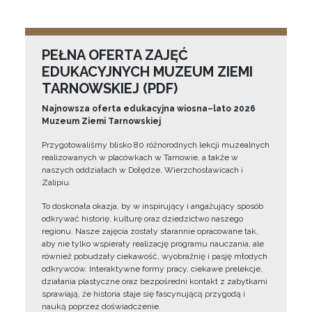
PEŁNA OFERTA ZAJĘĆ
EDUKACYJNYCH MUZEUM ZIEMI
TARNOWSKIEJ (PDF)
Najnowsza oferta edukacyjna wiosna–lato 2026
Muzeum Ziemi Tarnowskiej
Przygotowaliśmy blisko 80 różnorodnych lekcji muzealnych
realizowanych w placówkach w Tarnowie, a także w
naszych oddziałach w Dołędze, Wierzchosławicach i
Zalipiu.
To doskonała okazja, by w inspirujący i angażujący sposób
odkrywać historię, kulturę oraz dziedzictwo naszego
regionu. Nasze zajęcia zostały starannie opracowane tak,
aby nie tylko wspierały realizację programu nauczania, ale
również pobudzały ciekawość, wyobraźnię i pasję młodych
odkrywców. Interaktywne formy pracy, ciekawe prelekcje,
działania plastyczne oraz bezpośredni kontakt z zabytkami
sprawiają, że historia staje się fascynującą przygodą i
nauką poprzez doświadczenie.