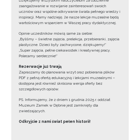
Dziękujemy wszystkim nauczycielom za codzienne
zaangażowanie w rozwijanie zainteresowań swoich
uczniów oraz wspólne odkrywanie świata pełnego wiedzy i
inspiracji. Mamy nadzieję, że nasze lekcje muzealne będą
wartościowym wsparciem w Waszej pracy dydaktycznej.
Opinie uczestników mówią same za siebie:
„Byliśmy – świetne zajęcia, prelekcja, przebieranki, zajęcia
plastyczne. Dzieci były zachwycone, dziękujemy!”
„Super zajęcia, pełne ciekawostek i kreatywnej pracy.
Polecamy serdecznie!”
Rezerwacje już trwają
Zapraszamy do planowania wizyt oraz pobierania plików
PDF z pełną ofertą edukacyjną i lekcjami muzealnymi –
dostępna jest również skrócona wersja oferty bez
szczegółowych opisów.
PS. Informujemy, że z dniem 1 grudnia 2025 r. oddział
Muzeum Zamek w Dębnie jest zamknięty dla
zwiedzających.
Odkryjcie z nami świat pełen historii!