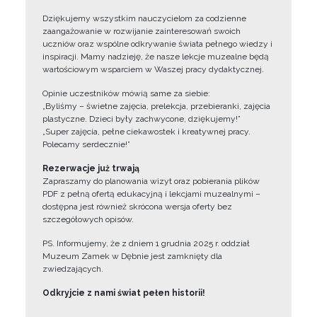
Dziękujemy wszystkim nauczycielom za codzienne
zaangażowanie w rozwijanie zainteresowań swoich
uczniów oraz wspólne odkrywanie świata pełnego wiedzy i
inspiracji. Mamy nadzieję, że nasze lekcje muzealne będą
wartościowym wsparciem w Waszej pracy dydaktycznej.
Opinie uczestników mówią same za siebie:
„Byliśmy – świetne zajęcia, prelekcja, przebieranki, zajęcia
plastyczne. Dzieci były zachwycone, dziękujemy!”
„Super zajęcia, pełne ciekawostek i kreatywnej pracy.
Polecamy serdecznie!”
Rezerwacje już trwają
Zapraszamy do planowania wizyt oraz pobierania plików
PDF z pełną ofertą edukacyjną i lekcjami muzealnymi –
dostępna jest również skrócona wersja oferty bez
szczegółowych opisów.
PS. Informujemy, że z dniem 1 grudnia 2025 r. oddział
Muzeum Zamek w Dębnie jest zamknięty dla
zwiedzających.
Odkryjcie z nami świat pełen historii!