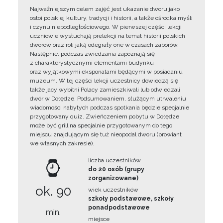
Najważniejszym celem zajęć jest ukazanie dworu jako
ostoi polskiej kultury, tradycji i historii, a także ośrodka myśli
i czynu niepodległościowego. W pierwszej części lekcji
uczniowie wysłuchają prelekcji na temat historii polskich
dworów oraz roli jaką odegrały one w czasach zaborów.
Następnie, podczas zwiedzania zapoznają się
z charakterystycznymi elementami budynku
oraz wyjątkowymi eksponatami będącymi w posiadaniu
muzeum. W tej części lekcji uczestnicy dowiedzą się
także jacy wybitni Polacy zamieszkiwali lub odwiedzali
dwór w Dołędze. Podsumowaniem, służącym utrwaleniu
wiadomości nabytych podczas spotkania będzie specjalnie
przygotowany quiz. Zwieńczeniem pobytu w Dołędze
może być grill na specjalnie przygotowanym do tego
miejscu znajdującym się tuż nieopodal dworu (prowiant
we własnych zakresie).
liczba uczestników
do 20 osób (grupy
zorganizowane)
ok. 90
wiek uczestników
szkoły podstawowe, szkoły
ponadpodstawowe
min.
miejsce