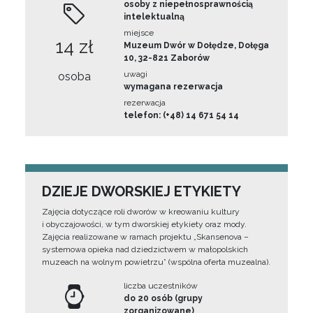
osoby z niepełnosprawnością
intelektualną
miejsce
14 zł
Muzeum Dwór w Dołędze, Dołęga
10, 32-821 Zaborów
uwagi
osoba
wymagana rezerwacja
rezerwacja
telefon: (+48) 14 671 54 14
DZIEJE DWORSKIEJ ETYKIETY
Zajęcia dotyczące roli dworów w kreowaniu kultury
i obyczajowości, w tym dworskiej etykiety oraz mody.
Zajęcia realizowane w ramach projektu „Skansenova –
systemowa opieka nad dziedzictwem w małopolskich
muzeach na wolnym powietrzu” (wspólna oferta muzealna).
liczba uczestników
do 20 osób (grupy
zorganizowane)