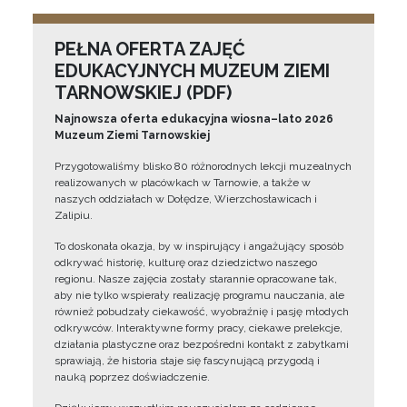
PEŁNA OFERTA ZAJĘĆ
EDUKACYJNYCH MUZEUM ZIEMI
TARNOWSKIEJ (PDF)
Najnowsza oferta edukacyjna wiosna–lato 2026
Muzeum Ziemi Tarnowskiej
Przygotowaliśmy blisko 80 różnorodnych lekcji muzealnych
realizowanych w placówkach w Tarnowie, a także w
naszych oddziałach w Dołędze, Wierzchosławicach i
Zalipiu.
To doskonała okazja, by w inspirujący i angażujący sposób
odkrywać historię, kulturę oraz dziedzictwo naszego
regionu. Nasze zajęcia zostały starannie opracowane tak,
aby nie tylko wspierały realizację programu nauczania, ale
również pobudzały ciekawość, wyobraźnię i pasję młodych
odkrywców. Interaktywne formy pracy, ciekawe prelekcje,
działania plastyczne oraz bezpośredni kontakt z zabytkami
sprawiają, że historia staje się fascynującą przygodą i
nauką poprzez doświadczenie.