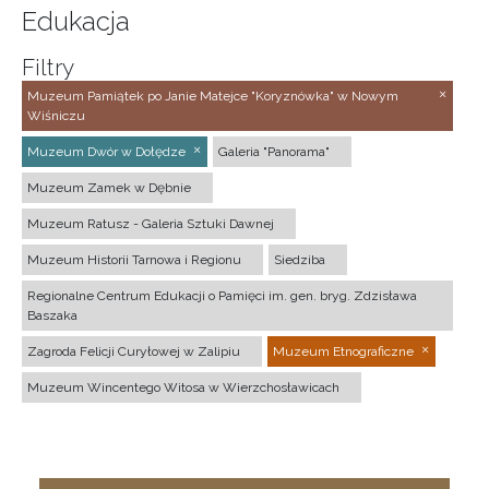
Edukacja
Filtry
Muzeum Pamiątek po Janie Matejce "Koryznówka" w Nowym
Wiśniczu
Muzeum Dwór w Dołędze
Galeria "Panorama"
Muzeum Zamek w Dębnie
Muzeum Ratusz - Galeria Sztuki Dawnej
Muzeum Historii Tarnowa i Regionu
Siedziba
Regionalne Centrum Edukacji o Pamięci im. gen. bryg. Zdzisława
Baszaka
Zagroda Felicji Curyłowej w Zalipiu
Muzeum Etnograficzne
Muzeum Wincentego Witosa w Wierzchosławicach