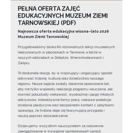
PEŁNA OFERTA ZAJĘĆ
EDUKACYJNYCH MUZEUM ZIEMI
TARNOWSKIEJ (PDF)
Najnowsza oferta edukacyjna wiosna–lato 2026
Muzeum Ziemi Tarnowskiej
Przygotowaliśmy blisko 80 różnorodnych lekcji muzealnych
realizowanych w placówkach w Tarnowie, a także w
naszych oddziałach w Dołędze, Wierzchosławicach i
Zalipiu.
To doskonała okazja, by w inspirujący i angażujący sposób
odkrywać historię, kulturę oraz dziedzictwo naszego
regionu. Nasze zajęcia zostały starannie opracowane tak,
aby nie tylko wspierały realizację programu nauczania, ale
również pobudzały ciekawość, wyobraźnię i pasję młodych
odkrywców. Interaktywne formy pracy, ciekawe prelekcje,
działania plastyczne oraz bezpośredni kontakt z zabytkami
sprawiają, że historia staje się fascynującą przygodą i
nauką poprzez doświadczenie.
Dziękujemy wszystkim nauczycielom za codzienne
zaangażowanie w rozwijanie zainteresowań swoich