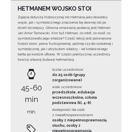
HETMANEM WOJSKO STOI
Zajęcia dotyczą historycznej roli Hetmana jako dowódcy
wojsk, jak i symbolicznego znaczenia tej dawnej roli po
dzień dzisiejszy. Główną omawianą postacią jest Hetman
Jan Amor Tarnowski. Kim był Hetman, co robił, co nosił, co
symbolizowało jego władze? Część lekcji jest poświęcona
historii broni, pierw funkcjonalnej, później czysto ozdobnej i
symbolicznej, jak i atrybutom władzy - od królewskiego
berła po kordzik oficera. W części praktycznej uczestnicy
tworzą własną buławę hetmańską.
liczba uczestników
do 25 osób (grupy
zorganizowane)
45-60
wiek uczestników
przedszkole, edukacja
min
wczesnoszkolna, szkoła
podstawowa (kl. 4-8)
dostępność dla osób
min.
z niepełnosprawnościami
osoby z niepełnosprawnością
słuchu, osoby z
niepełnosprawnością