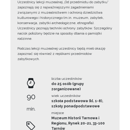
Uczestnicy lekcji muzealnej „Od przedmiotu do zabytku”
zapoznają się z najważniejszymi zagadnieniami
związanymi z muzealnictwem i ochroną dziedzictwa
kulturowego i historycznego (m.in. muzeum, zabytek,
konserwacja, zabytki archeologiczne, etnografia).
Uczestnicy poznają techniki ochrony zabytków. Szczególny
nacisk położony będzie na sposoby dbania o pamiątki
rodzinne.
Podczas lekcji muzealnej uczestnicy będą mieli okazję
zapoznać się również z replikami przedmiotów
zabytkowych.
liczba uczestników
do 25 osób (grupy
zorganizowane)
90
wiek uczestników
szkoła podstawowa (kl. 1-8),
szkoły ponadpodstawowe
min.
miejsce
Muzeum Historii Tarnowa i
Regionu, Rynek 20-21, 33-100
Tarnów