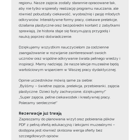
regionu. Nasze zajęcia zostały starannie opracowane tak,
aby nie tylko wspierały realizację programu nauczania, ale
również pobudzały ciekawość, wyobraźnię i pasję młodych
odkrywców. Interaktywne formy pracy, ciekawe prelekcje,
działania plastyczne oraz bezpośredni kontakt z zabytkami
sprawiają, że historia staje się fascynującą przygodą i
nauką poprzez doświadczenie.
Dziękujemy wszystkim nauczycielom za codzienne
zaangażowanie w rozwijanie zainteresowań swoich
uczniów oraz wspólne odkrywanie świata pełnego wiedzy i
inspiracji. Mamy nadzieję, że nasze lekcje muzealne będą
wartościowym wsparciem w Waszej pracy dydaktycznej.
Opinie uczestników mówią same za siebie:
„Byliśmy – świetne zajęcia, prelekcja, przebieranki, zajęcia
plastyczne. Dzieci były zachwycone, dziękujemy!”
„Super zajęcia, pełne ciekawostek i kreatywnej pracy.
Polecamy serdecznie!”
Rezerwacje już trwają
Zapraszamy do planowania wizyt oraz pobierania plików
PDF z pełną ofertą edukacyjną i lekcjami muzealnymi –
dostępna jest również skrócona wersja oferty bez
szczegółowych opisów.