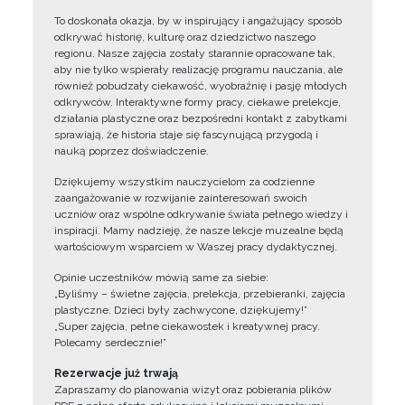
To doskonała okazja, by w inspirujący i angażujący sposób
odkrywać historię, kulturę oraz dziedzictwo naszego
regionu. Nasze zajęcia zostały starannie opracowane tak,
aby nie tylko wspierały realizację programu nauczania, ale
również pobudzały ciekawość, wyobraźnię i pasję młodych
odkrywców. Interaktywne formy pracy, ciekawe prelekcje,
działania plastyczne oraz bezpośredni kontakt z zabytkami
sprawiają, że historia staje się fascynującą przygodą i
nauką poprzez doświadczenie.
Dziękujemy wszystkim nauczycielom za codzienne
zaangażowanie w rozwijanie zainteresowań swoich
uczniów oraz wspólne odkrywanie świata pełnego wiedzy i
inspiracji. Mamy nadzieję, że nasze lekcje muzealne będą
wartościowym wsparciem w Waszej pracy dydaktycznej.
Opinie uczestników mówią same za siebie:
„Byliśmy – świetne zajęcia, prelekcja, przebieranki, zajęcia
plastyczne. Dzieci były zachwycone, dziękujemy!”
„Super zajęcia, pełne ciekawostek i kreatywnej pracy.
Polecamy serdecznie!”
Rezerwacje już trwają
Zapraszamy do planowania wizyt oraz pobierania plików