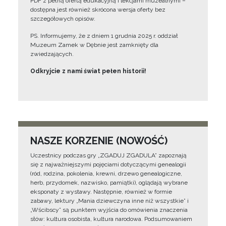
PDF z pełną ofertą edukacyjną i lekcjami muzealnymi –
dostępna jest również skrócona wersja oferty bez
szczegółowych opisów.
PS. Informujemy, że z dniem 1 grudnia 2025 r. oddział
Muzeum Zamek w Dębnie jest zamknięty dla
zwiedzających.
Odkryjcie z nami świat pełen historii!
NASZE KORZENIE (NOWOŚĆ)
Uczestnicy podczas gry „ZGADUJ ZGADULA” zapoznają
się z najważniejszymi pojęciami dotyczącymi genealogii
(ród, rodzina, pokolenia, krewni, drzewo genealogiczne,
herb, przydomek, nazwisko, pamiątki), oglądają wybrane
eksponaty z wystawy. Następnie, również w formie
zabawy, lektury „Mania dziewczyna inne niż wszystkie” i
„Wścibscy” są punktem wyjścia do omówienia znaczenia
słów: kultura osobista, kultura narodowa. Podsumowaniem