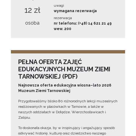
uwagi
12 zł
wymagana rezerwacja
rezerwacja
osoba
nr telefonu: (+48) 14 621 21 49
wew. 200
PEŁNA OFERTA ZAJĘĆ
EDUKACYJNYCH MUZEUM ZIEMI
TARNOWSKIEJ (PDF)
Najnowsza oferta edukacyjna wiosna–lato 2026
Muzeum Ziemi Tarnowskiej
Przygotowaliśmy blisko 80 różnorodnych lekcji muzealnych
realizowanych w placówkach w Tarnowie, a także w
naszych oddziałach w Dołędze, Wierzchosławicach i
Zalipiu.
To doskonała okazja, by w inspirujący i angażujący sposób
odkrywać historię, kulturę oraz dziedzictwo naszego