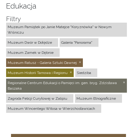
Edukacja
Filtry
Muzeum Pamiątek po Janie Matejce "Koryznówka" w Nowym
Wiśniczu
Muzeum Dwór w Dołędze
Galeria "Panorama"
Muzeum Zamek w Dębnie
Muzeum Ratusz - Galeria Sztuki Dawnej
Muzeum Historii Tarnowa i Regionu
Siedziba
Regionalne Centrum Edukacji o Pamięci im. gen. bryg. Zdzisława
Baszaka
Zagroda Felicji Curyłowej w Zalipiu
Muzeum Etnograficzne
Muzeum Wincentego Witosa w Wierzchosławicach