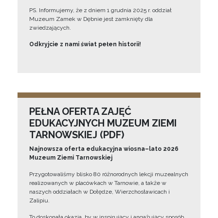
PS. Informujemy, że z dniem 1 grudnia 2025 r. oddział
Muzeum Zamek w Dębnie jest zamknięty dla
zwiedzających.
Odkryjcie z nami świat pełen historii!
PEŁNA OFERTA ZAJĘĆ
EDUKACYJNYCH MUZEUM ZIEMI
TARNOWSKIEJ (PDF)
Najnowsza oferta edukacyjna wiosna–lato 2026
Muzeum Ziemi Tarnowskiej
Przygotowaliśmy blisko 80 różnorodnych lekcji muzealnych
realizowanych w placówkach w Tarnowie, a także w
naszych oddziałach w Dołędze, Wierzchosławicach i
Zalipiu.
To doskonała okazja, by w inspirujący i angażujący sposób