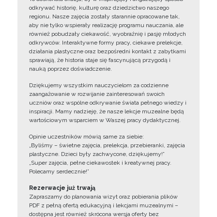
odkrywać historię, kulturę oraz dziedzictwo naszego
regionu. Nasze zajęcia zostały starannie opracowane tak,
aby nie tylko wspierały realizację programu nauczania, ale
również pobudzały ciekawość, wyobraźnię i pasję młodych
odkrywców. Interaktywne formy pracy, ciekawe prelekcje,
działania plastyczne oraz bezpośredni kontakt z zabytkami
sprawiają, że historia staje się fascynującą przygodą i
nauką poprzez doświadczenie.
Dziękujemy wszystkim nauczycielom za codzienne
zaangażowanie w rozwijanie zainteresowań swoich
uczniów oraz wspólne odkrywanie świata pełnego wiedzy i
inspiracji. Mamy nadzieję, że nasze lekcje muzealne będą
wartościowym wsparciem w Waszej pracy dydaktycznej.
Opinie uczestników mówią same za siebie:
„Byliśmy – świetne zajęcia, prelekcja, przebieranki, zajęcia
plastyczne. Dzieci były zachwycone, dziękujemy!”
„Super zajęcia, pełne ciekawostek i kreatywnej pracy.
Polecamy serdecznie!”
Rezerwacje już trwają
Zapraszamy do planowania wizyt oraz pobierania plików
PDF z pełną ofertą edukacyjną i lekcjami muzealnymi –
dostępna jest również skrócona wersja oferty bez