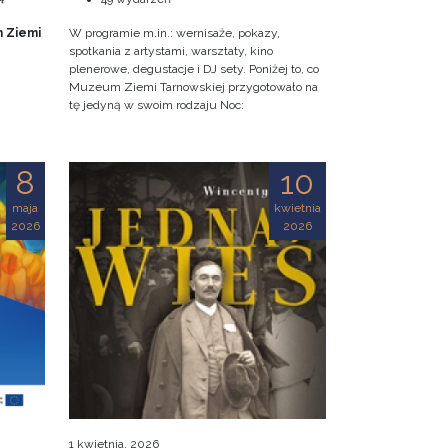
 Ziemi
W programie m.in.: wernisaże, pokazy,
spotkania z artystami, warsztaty, kino
plenerowe, degustacje i DJ sety. Poniżej to, co
Muzeum Ziemi Tarnowskiej przygotowało na
tę jedyną w swoim rodzaju Noc:
8
10
maja
kwietnia
2026
2026
1 kwietnia, 2026