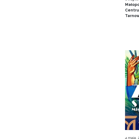
Małopol
Centru
Tarnow
4 maja,