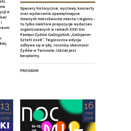
ki,
eła
Spacery historyczne, wystawy, koncerty
cji w
oraz wydarzenia upamiętniające
isaż
dawnych mieszkańców miasta i regionu -
i
to tylko niektóre propozycje wydarzeń
uzeum
organizowanych w ramach XXXI Dni
Pamięci Żydów Galicyjskich „Galicjaner
w
Sztetl 2026”. Tegoroczna edycja
kiej
odbywa się w 585. rocznicę obecności
Żydów w Tarnowie. Udział jest
bezpłatny.
PROGRAM
13
16
czerwca
maja
2026
2026