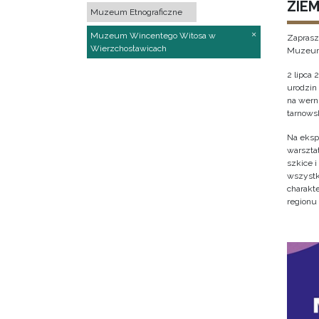
ZIE
Muzeum Etnograficzne
Muzeum Wincentego Witosa w
Zaprasz
Wierzchosławicach
Muzeum 
2 lipca 
urodzin
na wern
tarnowsk
Na eksp
warsztat
szkice i
wszystki
charakt
regionu