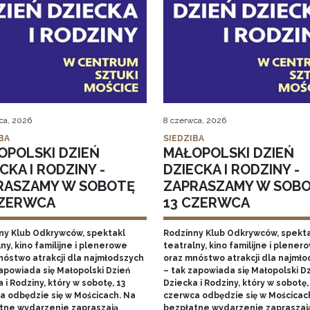
ca, 2026
8 czerwca, 2026
BA
SIEDZIBA
OPOLSKI DZIEŃ
MAŁOPOLSKI DZIEŃ
CKA I RODZINY -
DZIECKA I RODZINY -
RASZAMY W SOBOTĘ
ZAPRASZAMY W SOB
CZERWCA
13 CZERWCA
ny Klub Odkrywców, spektakl
Rodzinny Klub Odkrywców, spekt
ny, kino familijne i plenerowe
teatralny, kino familijne i plener
nóstwo atrakcji dla najmłodszych
oraz mnóstwo atrakcji dla najmł
zapowiada się Małopolski Dzień
– tak zapowiada się Małopolski D
 i Rodziny, który w sobotę, 13
Dziecka i Rodziny, który w sobotę,
a odbędzie się w Mościcach. Na
czerwca odbędzie się w Mościcac
tne wydarzenie zapraszają
bezpłatne wydarzenie zapraszaj