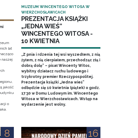
MUZEUM WINCENTEGO WITOSA W
WIERZCHOSŁAWICACH
PREZENTACJA KSIĄŻKI
„JEDNA WIEŚ”
mi
WINCENTEGO WITOSA -
10 KWIETNIA
Muzeum
nich lat
znacząco
„Z pnia i rdzenia tej wsi wyszedłem, z nią
 naszej
żyłem, z nią cierpiałem, przechodząc złą i
dobrą dolę” – pisał Wincenty Witos,
ych
wybitny działacz ruchu ludowego i
trzykrotny premier Rzeczypospolitej.
egionu,
Prezentacja książki „Jedna wieś”
ą jakość
odbędzie się 10 kwietnia (piątek) o godz.
 budynku
17:30 w Domu Ludowym im. Wincentego
Witosa w Wierzchosławicach. Wstęp na
cji o
wydarzenie jest wolny.
aka.
8
16