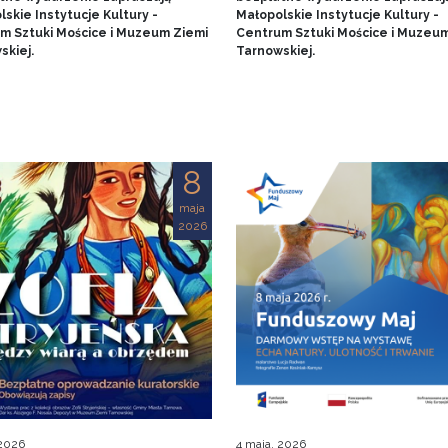
skie Instytucje Kultury -
Małopolskie Instytucje Kultury -
m Sztuki Mościce i Muzeum Ziemi
Centrum Sztuki Mościce i Muzeum
skiej.
Tarnowskiej.
8
maja
2026
 2026
4 maja, 2026