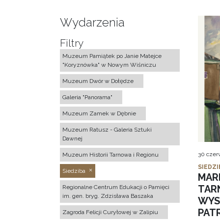
Wydarzenia
Filtry
Muzeum Pamiątek po Janie Matejce
"Koryznówka" w Nowym Wiśniczu
Muzeum Dwór w Dołędze
Galeria "Panorama"
Muzeum Zamek w Dębnie
Muzeum Ratusz - Galeria Sztuki
Dawnej
30 czer
Muzeum Historii Tarnowa i Regionu
SIEDZI
Siedziba
MAR
TAR
Regionalne Centrum Edukacji o Pamięci
im. gen. bryg. Zdzisława Baszaka
WYS
PAT
Zagroda Felicji Curyłowej w Zalipiu