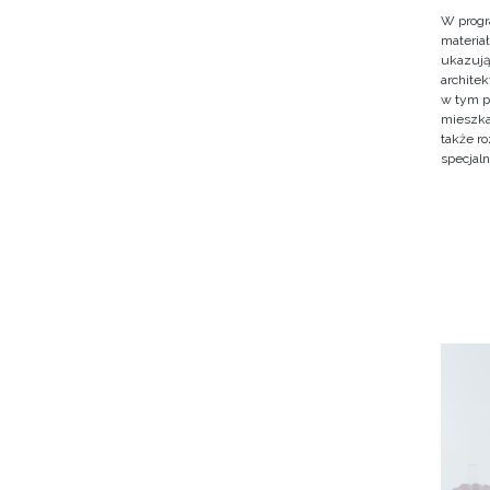
W progr
materiał
ukazują
archite
w tym pr
mieszka
także r
specjal