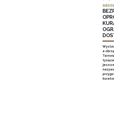
SIEDZI
BEZ
OPR
KUR
OGR
DOS
Wystaw
a obrz
Tarnow
tysiąca
jeszcze
nazywan
przygo
kurator