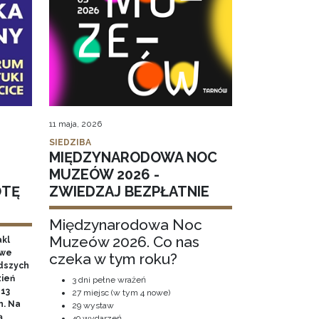
11 maja, 2026
SIEDZIBA
MIĘDZYNARODOWA NOC
MUZEÓW 2026 -
OTĘ
ZWIEDZAJ BEZPŁATNIE
Międzynarodowa Noc
Muzeów 2026. Co nas
akl
owe
czeka w tym roku?
odszych
zień
3 dni pełne wrażeń
 13
27 miejsc (w tym 4 nowe)
h. Na
29 wystaw
ą
49 wydarzeń