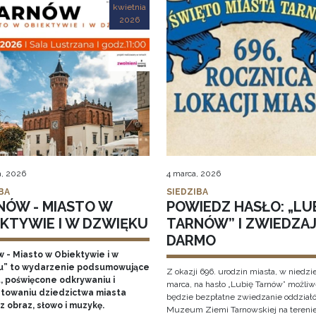
kwietnia
2026
a, 2026
4 marca, 2026
BA
SIEDZIBA
NÓW - MIASTO W
POWIEDZ HASŁO: „LU
EKTYWIE I W DZWIĘKU
TARNÓW” I ZWIEDZAJ
DARMO
w - Miasto w Obiektywie i w
u” to wydarzenie podsumowujące
Z okazji 696. urodzin miasta, w niedzi
t, poświęcone odkrywaniu i
marca, na hasło „Lubię Tarnów” możli
towaniu dziedzictwa miasta
będzie bezpłatne zwiedzanie oddział
z obraz, słowo i muzykę.
Muzeum Ziemi Tarnowskiej na tereni