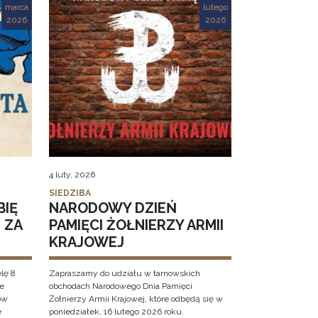
marca
lutego
2026
2026
4 luty, 2026
SIEDZIBA
BIĘ
NARODOWY DZIEŃ
 ZA
PAMIĘCI ŻOŁNIERZY ARMII
KRAJOWEJ
elę 8
Zapraszamy do udziału w tarnowskich
we
obchodach Narodowego Dnia Pamięci
ów
Żołnierzy Armii Krajowej, które odbędą się w
e
poniedziałek, 16 lutego 2026 roku.