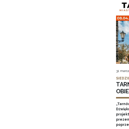
31 marc
SIEDZI
TAR
OBI
„Tarnó
Dźwięk
projek
prezen
poprze