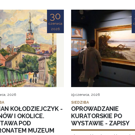
30
czerwca
2026
wca, 2026
19 czerwca, 2026
BA
SIEDZIBA
IAN KOŁODZIEJCZYK -
OPROWADZANIE
NÓW I OKOLICE.
KURATORSKIE PO
TAWA POD
WYSTAWIE - ZAPISY
RONATEM MUZEUM