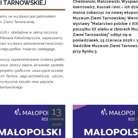
MI TARNOWSKIEJ
Chełmoński, Malczewski, Wyspiańs
Axentowicz, Kossak i inni – ich dzi
można zobaczyć na nowej ekspozy
amy na wystawę pod patronatem
Muzeum Ziemi Tarnowskiej. Wern
Ziemi Tarnowskiej.
wystawy "Malarstwo polskie z XIX 
początku XX wieku w zbiorach M
2026 r., dokładnie w setną rocznicę
Ziemi Tarnowskiej" odbył się w
 Mariana Kołodziejczyka, zapraszamy
poniedziałek, 15 czerwca 2026 r. 
isaż wystawy poświęconej twórczości
Siedzibie Muzeum Ziemi Tarnows
iego grafika, malarza i pedagoga.
przy Rynku 3.
ozycji zaprezentowane zostaną grafiki
owe, obrazy olejne, akwarele, pastele,
 projekty graficzne, ukazujące przede
m Tarnów, jego architekturę, uliczki,
erystyczne zakątki oraz pejzaże
 tarnowskiego.
13
czerwca
2026