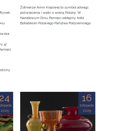
Żołnierze Armii Krajowej to symbol odwagi,
 (Rynek
poświęcenia i walki o wolną Polskę. W
Narodowym Dniu Pamięci oddajmy hołd
onu
Bohaterom Polskiego Państwa Podziemnego.
kowska
y 4)
Pamięci
odziny
24
16
istopada
listopada
2025
2025