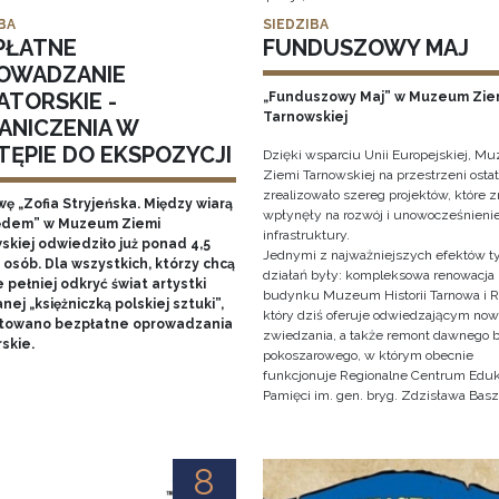
BA
SIEDZIBA
PŁATNE
FUNDUSZOWY MAJ
OWADZANIE
ATORSKIE -
„Funduszowy Maj” w Muzeum Zie
Tarnowskiej
ANICZENIA W
TĘPIE DO EKSPOZYCJI
Dzięki wsparciu Unii Europejskiej, 
Ziemi Tarnowskiej na przestrzeni ostat
zrealizowało szereg projektów, które 
ę „Zofia Stryjeńska. Między wiarą
wpłynęły na rozwój i unowocześnienie
ędem” w Muzeum Ziemi
infrastruktury.
skiej odwiedziło już ponad 4,5
Jednymi z najważniejszych efektów t
 osób. Dla wszystkich, którzy chcą
działań były: kompleksowa renowacja
 pełniej odkryć świat artystki
budynku Muzeum Historii Tarnowa i R
ej „księżniczką polskiej sztuki”,
który dziś oferuje odwiedzającym now
towano bezpłatne oprowadzania
zwiedzania, a także remont dawnego
skie.
pokoszarowego, w którym obecnie
funkcjonuje Regionalne Centrum Eduka
Pamięci im. gen. bryg. Zdzisława Basz
8