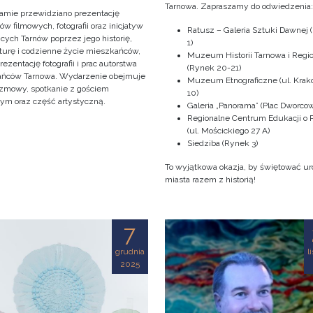
Tarnowa. Zapraszamy do odwiedzenia:
amie przewidziano prezentację
ów filmowych, fotografii oraz inicjatyw
Ratusz – Galeria Sztuki Dawnej
cych Tarnów poprzez jego historię,
1)
kturę i codzienne życie mieszkańców,
Muzeum Historii Tarnowa i Regi
ezentację fotografii i prac autorstwa
(Rynek 20-21)
ńców Tarnowa. Wydarzenie obejmuje
Muzeum Etnograficzne (ul. Kra
ozmowy, spotkanie z gościem
10)
nym oraz część artystyczną.
Galeria „Panorama” (Plac Dworcow
Regionalne Centrum Edukacji o 
(ul. Mościckiego 27 A)
Siedziba (Rynek 3)
To wyjątkowa okazja, by świętować ur
miasta razem z historią!
7
grudnia
l
2025