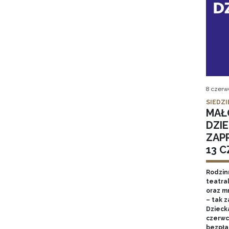
8 czerw
SIEDZI
MAŁ
DZIE
ZAP
13 
Rodzin
teatral
oraz m
– tak 
Dziecka
czerwc
bezpła