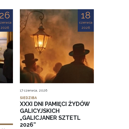
26
18
czerwca
czerwca
2026
2026
17 czerwca, 2026
SIEDZIBA
XXXI DNI PAMIĘCI ŻYDÓW
GALICYJSKICH
„GALICJANER SZTETL
2026”