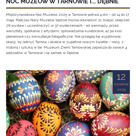
NOC MUZEÓW W TARNOWIE I... DĘBNIE
Międzynarodowa Noc Muzeów 2025 w Tarnowie potrwa 4 dni – od 14 do 17
maja. Podczas Nocy Muzeów będzie można odwiedzić 21 miejsc, obejrzeć
26 wystaw i uczestniczyć w 37 wydarzeniach - od wernisaży, przez
warsztaty, spotkania z artystami, oprowadzania kuratorskie, aż po kino
plenerowe czy konsultacje fotograficzne. Nie przegap tej wyjątkowej
okazji, by odkryć Tarnów i okolice w zupełnie nowym świetle – nocą, z
historią i sztuką w tle. Muzeum Ziemi Tarnowskiej zaprasza do swoich 4
oddziałów w Tarnowie i na zamek w Dębnie.
12
kwietnia
2025