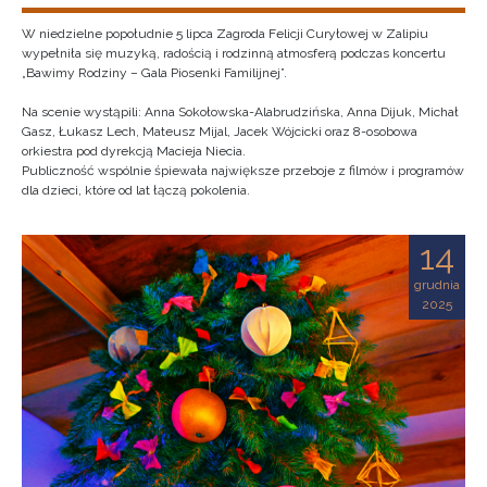
W niedzielne popołudnie 5 lipca Zagroda Felicji Curyłowej w Zalipiu
wypełniła się muzyką, radością i rodzinną atmosferą podczas koncertu
„Bawimy Rodziny – Gala Piosenki Familijnej”.
Na scenie wystąpili: Anna Sokołowska-Alabrudzińska, Anna Dijuk, Michał
Gasz, Łukasz Lech, Mateusz Mijal, Jacek Wójcicki oraz 8-osobowa
orkiestra pod dyrekcją Macieja Niecia.
Publiczność wspólnie śpiewała największe przeboje z filmów i programów
dla dzieci, które od lat łączą pokolenia.
14
grudnia
2025