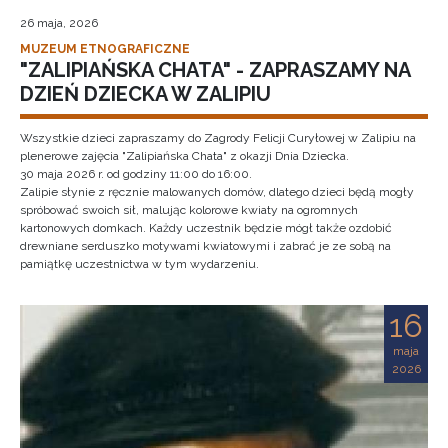
26 maja, 2026
MUZEUM ETNOGRAFICZNE
"ZALIPIAŃSKA CHATA" - ZAPRASZAMY NA
DZIEŃ DZIECKA W ZALIPIU
Wszystkie dzieci zapraszamy do Zagrody Felicji Curyłowej w Zalipiu na
plenerowe zajęcia "Zalipiańska Chata" z okazji Dnia Dziecka.
30 maja 2026 r. od godziny 11:00 do 16:00.
Zalipie słynie z ręcznie malowanych domów, dlatego dzieci będą mogły
spróbować swoich sił, malując kolorowe kwiaty na ogromnych
kartonowych domkach. Każdy uczestnik będzie mógł także ozdobić
drewniane serduszko motywami kwiatowymi i zabrać je ze sobą na
pamiątkę uczestnictwa w tym wydarzeniu.
16
maja
2026