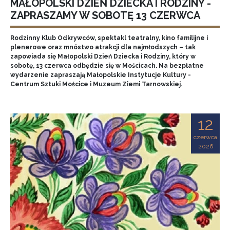
MAŁOPOLSKI DZIEŃ DZIECKA I RODZINY -
ZAPRASZAMY W SOBOTĘ 13 CZERWCA
Rodzinny Klub Odkrywców, spektakl teatralny, kino familijne i
plenerowe oraz mnóstwo atrakcji dla najmłodszych – tak
zapowiada się Małopolski Dzień Dziecka i Rodziny, który w
sobotę, 13 czerwca odbędzie się w Mościcach. Na bezpłatne
wydarzenie zapraszają Małopolskie Instytucje Kultury -
Centrum Sztuki Mościce i Muzeum Ziemi Tarnowskiej.
12
czerwca
2026