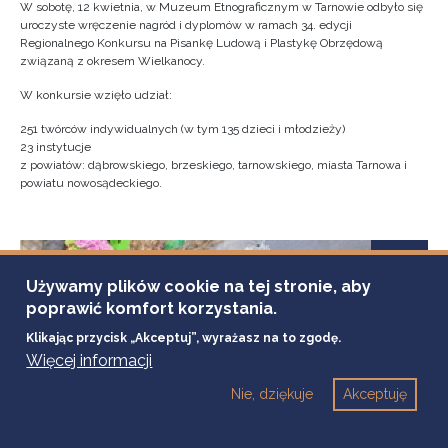
W sobotę, 12 kwietnia, w Muzeum Etnograficznym w Tarnowie odbyło się
uroczyste wręczenie nagród i dyplomów w ramach 34. edycji
Regionalnego Konkursu na Pisankę Ludową i Plastykę Obrzędową
związaną z okresem Wielkanocy.
W konkursie wzięło udział:
251 twórców indywidualnych (w tym 135 dzieci i młodzieży)
23 instytucje
z powiatów: dąbrowskiego, brzeskiego, tarnowskiego, miasta Tarnowa i
powiatu nowosądeckiego.
9
Używamy plików cookie na tej stronie, aby
kwietnia
2025
poprawić komfort korzystania.
Klikając przycisk „Akceptuj”, wyrażasz na to zgodę.
Więcej informacji
Nie, dziękuje
Akceptuję