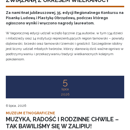
ZWIĄZANĄ Z OKRESEM WIELKANOCY"
Za nami finał jubileuszowej, 35. edycji Regionalnego Konkursu na
Pisankę Ludową i Plastykę Obrzędową, podczas którego
ogłoszono wyniki i wręczono nagrody laureatom.
W tegorocznej edycji udział wzięło łącznie 234 autorów, w tym 134 dzieci
i młodzieży oraz 14 instytucji reprezentujących region tarnowski – powiaty
dąbrowski, brzeski oraz tarnowski (ziemski i grodzki). Szczególnie istotny
jest liczny udział młodych twórców, którzy stanowią dziś ważne ogniwo w
podtrzymywaniu i przekazywaniu tradycji wielkanocnych kolejnym
pokoleniom.
5
lipca
2026
6 lipca, 2026
MUZEUM ETNOGRAFICZNE
MUZYKA, RADOŚĆ I RODZINNE CHWILE –
TAK BAWILIŚMY SIĘ W ZALIPIU!