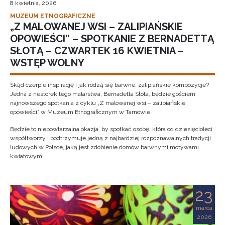
8 kwietnia, 2026
MUZEUM ETNOGRAFICZNE
„Z MALOWANEJ WSI – ZALIPIAŃSKIE
OPOWIEŚCI” – SPOTKANIE Z BERNADETTĄ
SŁOTĄ – CZWARTEK 16 KWIETNIA –
WSTĘP WOLNY
Skąd czerpie inspirację i jak rodzą się barwne, zalipiańskie kompozycje?
Jedna z nestorek tego malarstwa, Bernadetta Słota, będzie gościem
najnowszego spotkania z cyklu „Z malowanej wsi – zalipiańskie
opowieści” w Muzeum Etnograficznym w Tarnowie.
Będzie to niepowtarzalna okazja, by spotkać osobę, która od dziesięcioleci
współtworzy i podtrzymuje jedną z najbardziej rozpoznawalnych tradycji
ludowych w Polsce, jaką jest zdobienie domów barwnymi motywami
kwiatowymi.
23
marca
2026