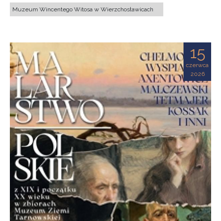
Muzeum Wincentego Witosa w Wierzchosławicach
15
czerwca
2026