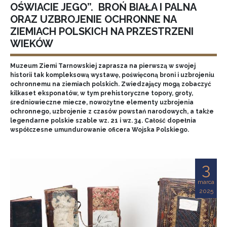
OŚWIACIE JEGO”. BROŃ BIAŁA I PALNA
ORAZ UZBROJENIE OCHRONNE NA
ZIEMIACH POLSKICH NA PRZESTRZENI
WIEKÓW
Muzeum Ziemi Tarnowskiej zaprasza na pierwszą w swojej
historii tak kompleksową wystawę, poświęconą broni i uzbrojeniu
ochronnemu na ziemiach polskich. Zwiedzający mogą zobaczyć
kilkaset eksponatów, w tym prehistoryczne topory, groty,
średniowieczne miecze, nowożytne elementy uzbrojenia
ochronnego, uzbrojenie z czasów powstań narodowych, a także
legendarne polskie szable wz. 21 i wz. 34. Całość dopełnia
współczesne umundurowanie oficera Wojska Polskiego.
3
marca
2025