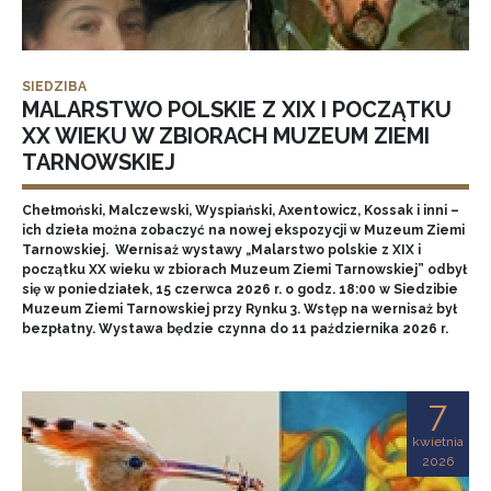
SIEDZIBA
MALARSTWO POLSKIE Z XIX I POCZĄTKU
XX WIEKU W ZBIORACH MUZEUM ZIEMI
TARNOWSKIEJ
Chełmoński, Malczewski, Wyspiański, Axentowicz, Kossak i inni –
ich dzieła można zobaczyć na nowej ekspozycji w Muzeum Ziemi
Tarnowskiej. Wernisaż wystawy „Malarstwo polskie z XIX i
początku XX wieku w zbiorach Muzeum Ziemi Tarnowskiej” odbył
się w poniedziałek, 15 czerwca 2026 r. o godz. 18:00 w Siedzibie
Muzeum Ziemi Tarnowskiej przy Rynku 3. Wstęp na wernisaż był
bezpłatny. Wystawa będzie czynna do 11 października 2026 r.
7
kwietnia
2026