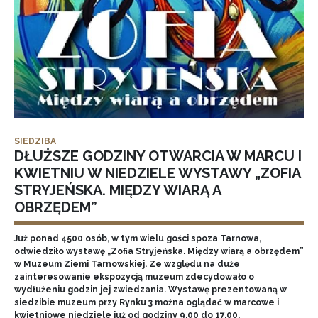
SIEDZIBA
DŁUŻSZE GODZINY OTWARCIA W MARCU I
KWIETNIU W NIEDZIELE WYSTAWY „ZOFIA
STRYJEŃSKA. MIĘDZY WIARĄ A
OBRZĘDEM”
Już ponad 4500 osób, w tym wielu gości spoza Tarnowa,
odwiedziło wystawę „Zofia Stryjeńska. Między wiarą a obrzędem”
w Muzeum Ziemi Tarnowskiej. Ze względu na duże
zainteresowanie ekspozycją muzeum zdecydowało o
wydłużeniu godzin jej zwiedzania. Wystawę prezentowaną w
siedzibie muzeum przy Rynku 3 można oglądać w marcowe i
kwietniowe niedziele już od godziny 9.00 do 17.00.