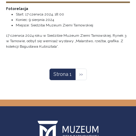
Fotorelacja
Start:
17 czerwca 2024, 18:00
Koniec:
9 sierpnia 2024
Miejsce: Siedziba Muzeum Ziemi Tarnowskiej
17 czerwca 2024 roku w Siedzibie Muzeum Ziemi Tarnowskiej, Rynek 3
w Tarnowie, odbył się wernisaż wystawy „Malarstwo, rzeźba, grafika. Z
kolekcji Bogusława Kubisztala”.
Stronicowanie
Następna strona
Strona 1
››