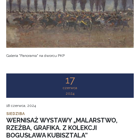
Galeria "Panorama" na dworcu PKP
17
czerwca
2024
18 czerwca, 2024
SIEDZIBA
WERNISAŻ WYSTAWY „MALARSTWO,
RZEŹBA, GRAFIKA. Z KOLEKCJI
BOGUSŁAWA KUBISZTALA”