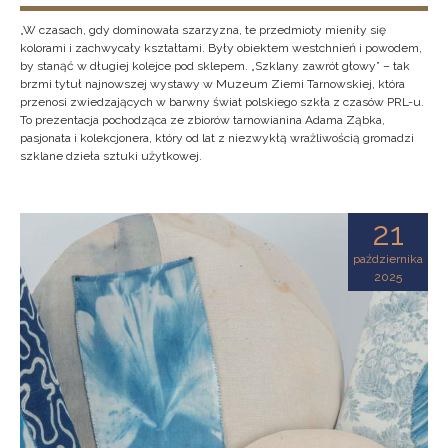
„W czasach, gdy dominowała szarzyzna, te przedmioty mieniły się
kolorami i zachwycały kształtami. Były obiektem westchnień i powodem,
by stanąć w długiej kolejce pod sklepem. „Szklany zawrót głowy” – tak
brzmi tytuł najnowszej wystawy w Muzeum Ziemi Tarnowskiej, która
przenosi zwiedzających w barwny świat polskiego szkła z czasów PRL-u.
To prezentacja pochodząca ze zbiorów tarnowianina Adama Ząbka,
pasjonata i kolekcjonera, który od lat z niezwykłą wrażliwością gromadzi
szklane dzieła sztuki użytkowej.
21
października
2025