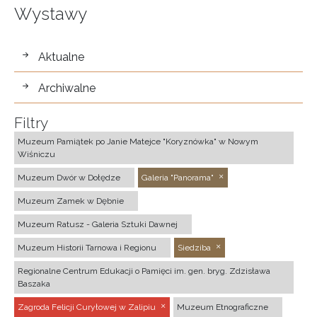
Wystawy
wystawy
Aktualne
Archiwalne
Filtry
Muzeum Pamiątek po Janie Matejce "Koryznówka" w Nowym
Wiśniczu
Muzeum Dwór w Dołędze
Galeria "Panorama"
Muzeum Zamek w Dębnie
Muzeum Ratusz - Galeria Sztuki Dawnej
Muzeum Historii Tarnowa i Regionu
Siedziba
Regionalne Centrum Edukacji o Pamięci im. gen. bryg. Zdzisława
Baszaka
Zagroda Felicji Curyłowej w Zalipiu
Muzeum Etnograficzne