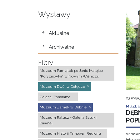
Wystawy
wystawy
Aktualne
Archiwalne
Filtry
Muzeum Pamiątek po Janie Matejce
"Koryznówka" w Nowym Wiśniczu
Muzeum Dwór w Dołędze
Galeria "Panorama"
23 maja
MUZEU
Muzeum Zamek w Dębnie
DĘB
Muzeum Ratusz - Galeria Sztuki
POP
Dawnej
Muzeum Historii Tarnowa i Regionu
W dniac
Integra