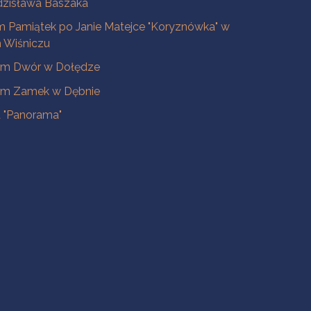
dzisława Baszaka
 Pamiątek po Janie Matejce "Koryznówka" w
Wiśniczu
m Dwór w Dołędze
m Zamek w Dębnie
a "Panorama"