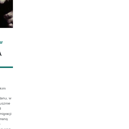
 W
A
skim
tanu, w
usznie
8
migracji
znaną
e