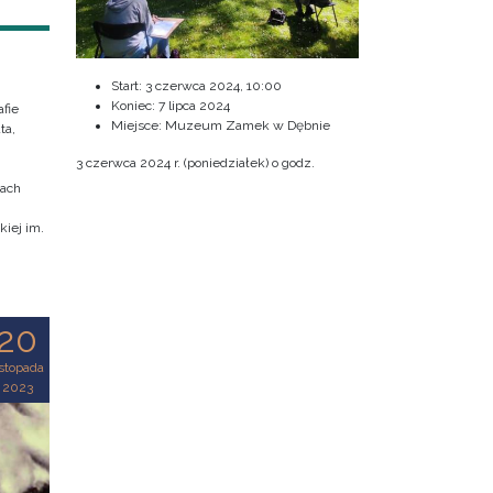
Start:
3 czerwca 2024, 10:00
Koniec:
7 lipca 2024
fie
Miejsce: Muzeum Zamek w Dębnie
ta,
3 czerwca 2024 r. (poniedziałek) o godz.
cach
iej im.
20
istopada
2023