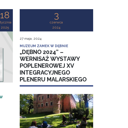
18
3
tycznia
czerwca
2025
2024
27 maja, 2024
MUZEUM ZAMEK W DĘBNIE
„DĘBNO 2024” –
WERNISAŻ WYSTAWY
POPLENEROWEJ XV
INTEGRACYJNEGO
PLENERU MALARSKIEGO
 W