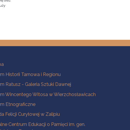
ej oraz
duży
ba
 Historii Tarnowa i Regionu
 Ratusz - Galeria Sztuki Dawnej
m Wincentego Witosa w Wierzchosławicach
m Etnograficzne
a Felicji Curyłowej w Zalipiu
lne Centrum Edukacji o Pamięci im. gen.