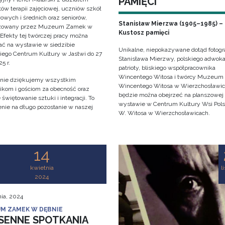
PAMIĘCI
ów terapii zajęciowej, uczniów szkół
owych i średnich oraz seniorów,
Stanisław Mierzwa (1905–1985) –
izowany przez Muzeum Zamek w
Kustosz pamięci
 Efekty tej twórczej pracy można
ać na wystawie w siedzibie
Unikalne, niepokazywane dotąd fotogra
iego Centrum Kultury w Jastwi do 27
Stanisława Mierzwy, polskiego adwoka
5 r.
patrioty, bliskiego współpracownika
Wincentego Witosa i twórcy Muzeum
nie dziękujemy wszystkim
Wincentego Witosa w Wierzchosławi
ikom i gościom za obecność oraz
będzie można obejrzeć na planszowej
świętowanie sztuki i integracji. To
wystawie w Centrum Kultury Wsi Polsk
nie na długo pozostanie w naszej
W. Witosa w Wierzchosławicach.
!
14
kwietnia
l
2024
nia, 2024
M ZAMEK W DĘBNIE
SENNE SPOTKANIA