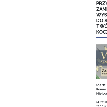
PRZ
ZAM
WYS
DO 
TWÓ
KOC
Start:
1
Koniec
Miejsc
14 kwiet
17:00 