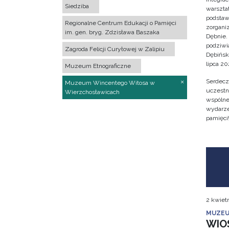
Siedziba
warsztat
podstaw
Regionalne Centrum Edukacji o Pamięci
zorgan
im. gen. bryg. Zdzisława Baszaka
Dębnie.
podziwi
Zagroda Felicji Curyłowej w Zalipiu
Dębińsk
lipca 202
Muzeum Etnograficzne
Serdecz
Muzeum Wincentego Witosa w
uczestn
Wierzchosławicach
wspólne 
wydarze
pamięci
2 kwiet
MUZEU
WIO