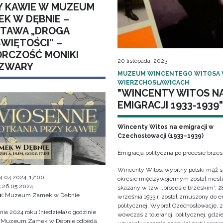
Y KAWIE W MUZEUM
EK W DĘBNIE –
TAWA „DROGA
ŚWIĘTOŚCI” –
RCZOŚĆ MONIKI
20 listopada, 2023
ZWARY
MUZEUM WINCENTEGO WITOSA
WIERZCHOSŁAWICACH
"WINCENTY WITOS N
EMIGRACJI 1933-1939"
Wincenty Witos na emigracji w
Czechosłowacji (1933–1939)
Emigracja polityczna po procesie brze
Wincenty Witos, wybitny polski mąż s
4.04.2024, 17:00
okresie międzywojennym został niesł
:
26.05.2024
skazany w tzw. „procesie brzeskim”. 2
e:
Muzeum Zamek w Dębnie
września 1933 r. został zmuszony do e
politycznej. Wybrał Czechosłowację, 
nia 2024 roku (niedziela) o godzinie
wówczas z tolerancji politycznej, gdzi
w Muzeum Zamek w Dębnie odbędą