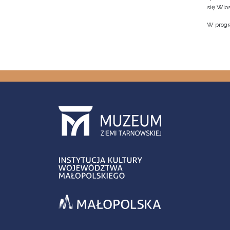
się Wio
W progr