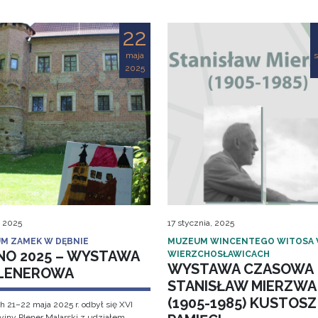
22
maja
s
2025
, 2025
17 stycznia, 2025
M ZAMEK W DĘBNIE
MUZEUM WINCENTEGO WITOSA
NO 2025 – WYSTAWA
WIERZCHOSŁAWICACH
WYSTAWA CZASOWA
LENEROWA
STANISŁAW MIERZWA
(1905-1985) KUSTOSZ
h 21–22 maja 2025 r. odbył się XVI
cyjny Plener Malarski z udziałem