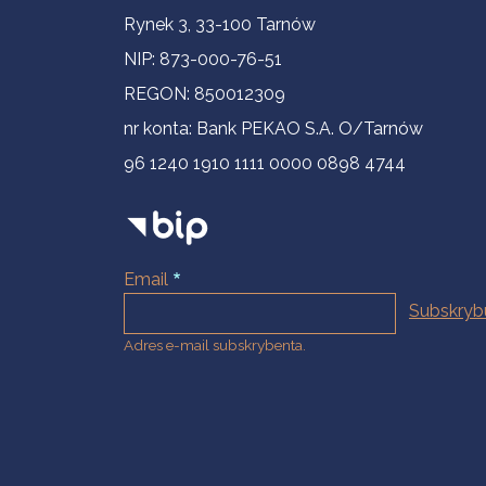
Informacje kontaktowe
Rynek 3, 33-100 Tarnów
NIP: 873-000-76-51
REGON: 850012309
nr konta: Bank PEKAO S.A. O/Tarnów
96 1240 1910 1111 0000 0898 4744
Email
Adres e-mail subskrybenta.