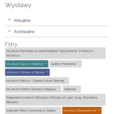
Wystawy
wystawy
Aktualne
Archiwalne
Filtry
Muzeum Pamiątek po Janie Matejce "Koryznówka" w Nowym
Wiśniczu
Muzeum Dwór w Dołędze
Galeria "Panorama"
Muzeum Zamek w Dębnie
Muzeum Ratusz - Galeria Sztuki Dawnej
Muzeum Historii Tarnowa i Regionu
Siedziba
Regionalne Centrum Edukacji o Pamięci im. gen. bryg. Zdzisława
Baszaka
Zagroda Felicji Curyłowej w Zalipiu
Muzeum Etnograficzne