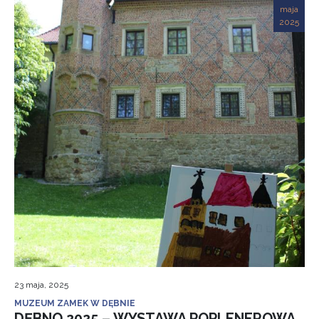
maja
2025
23 maja, 2025
MUZEUM ZAMEK W DĘBNIE
DĘBNO 2025 – WYSTAWA POPLENEROWA