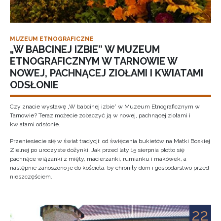
MUZEUM ETNOGRAFICZNE
„W BABCINEJ IZBIE” W MUZEUM
ETNOGRAFICZNYM W TARNOWIE W
NOWEJ, PACHNĄCEJ ZIOŁAMI I KWIATAMI
ODSŁONIE
Czy znacie wystawę „W babcinej izbie” w Muzeum Etnograficznym w
Tarnowie? Teraz możecie zobaczyć ją w nowej, pachnącej ziołami i
kwiatami odsłonie.
Przeniesiecie się w świat tradycji: od święcenia bukietów na Matki Boskiej
Zielnej po uroczyste dożynki. Jak przed laty 15 sierpnia plotło się
pachnące wiązanki z mięty, macierzanki, rumianku i makówek, a
następnie zanoszono je do kościoła, by chroniły dom i gospodarstwo przed
nieszczęściem.
22