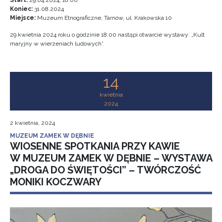
Start:
29.04.2024, 18:00
Koniec:
31.08.2024
Miejsce:
Muzeum Etnograficzne, Tarnów, ul. Krakowska 10
29 kwietnia 2024 roku o godzinie 18:00 nastąpi otwarcie wystawy: „Kult
maryjny w wierzeniach ludowych”.
14
kwietnia
2024
2 kwietnia, 2024
MUZEUM ZAMEK W DĘBNIE
WIOSENNE SPOTKANIA PRZY KAWIE
W MUZEUM ZAMEK W DĘBNIE – WYSTAWA
„DROGA DO ŚWIĘTOŚCI” – TWÓRCZOŚĆ
MONIKI KOCZWARY