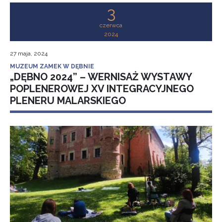
3
czerwca
2024
27 maja, 2024
MUZEUM ZAMEK W DĘBNIE
„DĘBNO 2024” – WERNISAŻ WYSTAWY
POPLENEROWEJ XV INTEGRACYJNEGO
PLENERU MALARSKIEGO