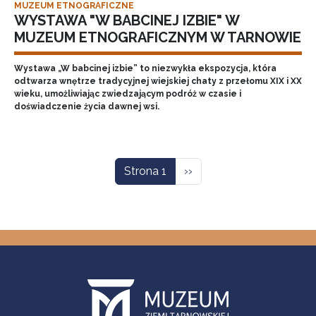
MUZEUM ETNOGRAFICZNE
WYSTAWA "W BABCINEJ IZBIE" W
MUZEUM ETNOGRAFICZNYM W TARNOWIE
Wystawa „W babcinej izbie” to niezwykła ekspozycja, która
odtwarza wnętrze tradycyjnej wiejskiej chaty z przełomu XIX i XX
wieku, umożliwiając zwiedzającym podróż w czasie i
doświadczenie życia dawnej wsi.
Stronicowanie
Następna strona
Strona 1
››