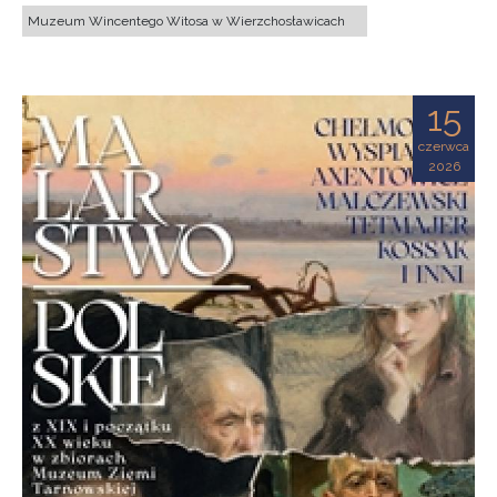
Muzeum Wincentego Witosa w Wierzchosławicach
15
czerwca
2026