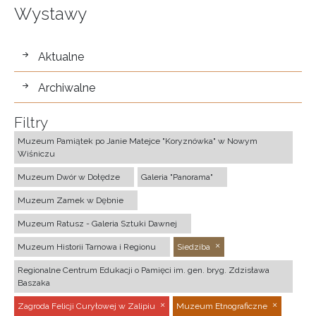
Wystawy
wystawy
Aktualne
Archiwalne
Filtry
Muzeum Pamiątek po Janie Matejce "Koryznówka" w Nowym
Wiśniczu
Muzeum Dwór w Dołędze
Galeria "Panorama"
Muzeum Zamek w Dębnie
Muzeum Ratusz - Galeria Sztuki Dawnej
Muzeum Historii Tarnowa i Regionu
Siedziba
Regionalne Centrum Edukacji o Pamięci im. gen. bryg. Zdzisława
Baszaka
Zagroda Felicji Curyłowej w Zalipiu
Muzeum Etnograficzne