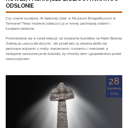
ODSŁONIE
Czy znacie wystawę „W babcinej izbie” w Muzeum Etnograficznym w
Tarnowie? Teraz możecie zobaczyć ją w nowej, pachnącej ziołami i
kwiatami odsłonie.
Przeniesiecie się w świat tradycji: od święcenia bukietów na Matki Boskiej
Zielnej po uroczyste dożynki. Jak przed laty 15 sierpnia plotło się
pachnące wiązanki z mięty, macierzanki, rumianku i makówek, a
następnie zanoszono je do kościoła, by chroniły dom i gospodarstwo przed
nieszczęściem.
28
kwietnia
2025