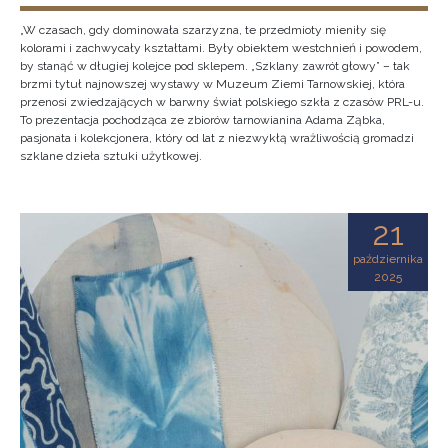
„W czasach, gdy dominowała szarzyzna, te przedmioty mieniły się
kolorami i zachwycały kształtami. Były obiektem westchnień i powodem,
by stanąć w długiej kolejce pod sklepem. „Szklany zawrót głowy” – tak
brzmi tytuł najnowszej wystawy w Muzeum Ziemi Tarnowskiej, która
przenosi zwiedzających w barwny świat polskiego szkła z czasów PRL-u.
To prezentacja pochodząca ze zbiorów tarnowianina Adama Ząbka,
pasjonata i kolekcjonera, który od lat z niezwykłą wrażliwością gromadzi
szklane dzieła sztuki użytkowej.
21
października
2025