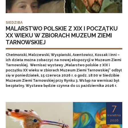
SIEDZIBA
MALARSTWO POLSKIE Z XIX I POCZĄTKU
XX WIEKU W ZBIORACH MUZEUM ZIEMI
TARNOWSKIEJ
Chełmoński, Malczewski, Wyspiański, Axentowicz, Kossak i inni –
ich dzieła można zobaczyć na nowej ekspozycji w Muzeum Ziemi
Tarnowskiej. Wernisaż wystawy „Malarstwo polskie z XIX i
początku XX wieku w zbiorach Muzeum Ziemi Tarnowskiej” odbył
się w poniedziałek, 15 czerwca 2026 r. o godz. 18:00 w Siedzibie
Muzeum Ziemi Tarnowskiej przy Rynku 3. Wstęp na wernisaż był
bezpłatny. Wystawa będzie czynna do 11 października 2026 r.
7
kwietnia
2026