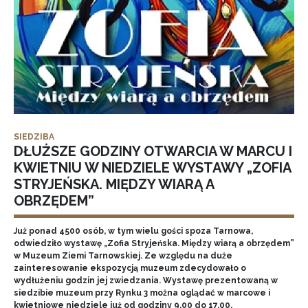
SIEDZIBA
DŁUŻSZE GODZINY OTWARCIA W MARCU I
KWIETNIU W NIEDZIELE WYSTAWY „ZOFIA
STRYJEŃSKA. MIĘDZY WIARĄ A
OBRZĘDEM”
Już ponad 4500 osób, w tym wielu gości spoza Tarnowa,
odwiedziło wystawę „Zofia Stryjeńska. Między wiarą a obrzędem”
w Muzeum Ziemi Tarnowskiej. Ze względu na duże
zainteresowanie ekspozycją muzeum zdecydowało o
wydłużeniu godzin jej zwiedzania. Wystawę prezentowaną w
siedzibie muzeum przy Rynku 3 można oglądać w marcowe i
kwietniowe niedziele już od godziny 9.00 do 17.00.