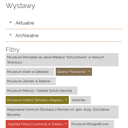
Wystawy
wystawy
Aktualne
Archiwalne
Filtry
Muzeum Pamiątek po Janie Matejce "Koryznówka" w Nowym
Wiśniczu
Muzeum Dwór w Dołędze
Galeria "Panorama"
Muzeum Zamek w Dębnie
Muzeum Ratusz - Galeria Sztuki Dawnej
Muzeum Historii Tarnowa i Regionu
Siedziba
Regionalne Centrum Edukacji o Pamięci im. gen. bryg. Zdzisława
Baszaka
Zagroda Felicji Curyłowej w Zalipiu
Muzeum Etnograficzne