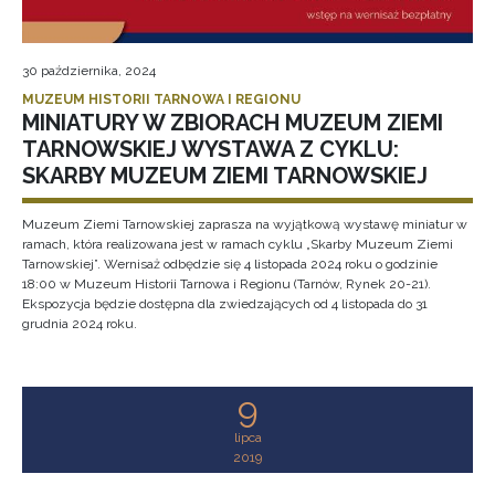
30 października, 2024
MUZEUM HISTORII TARNOWA I REGIONU
MINIATURY W ZBIORACH MUZEUM ZIEMI
TARNOWSKIEJ WYSTAWA Z CYKLU:
SKARBY MUZEUM ZIEMI TARNOWSKIEJ
Muzeum Ziemi Tarnowskiej zaprasza na wyjątkową wystawę miniatur w
ramach, która realizowana jest w ramach cyklu „Skarby Muzeum Ziemi
Tarnowskiej”. Wernisaż odbędzie się 4 listopada 2024 roku o godzinie
18:00 w Muzeum Historii Tarnowa i Regionu (Tarnów, Rynek 20-21).
Ekspozycja będzie dostępna dla zwiedzających od 4 listopada do 31
grudnia 2024 roku.
9
lipca
2019