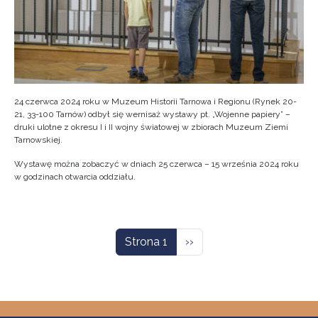
24 czerwca 2024 roku w Muzeum Historii Tarnowa i Regionu (Rynek 20-
21, 33-100 Tarnów) odbył się wernisaż wystawy pt. „Wojenne papiery” –
druki ulotne z okresu I i II wojny światowej w zbiorach Muzeum Ziemi
Tarnowskiej.
Wystawę można zobaczyć w dniach 25 czerwca – 15 września 2024 roku
w godzinach otwarcia oddziału.
Stronicowanie
Następna strona
Strona 1
››