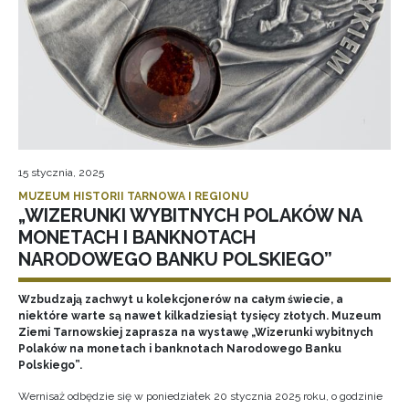
15 stycznia, 2025
MUZEUM HISTORII TARNOWA I REGIONU
„WIZERUNKI WYBITNYCH POLAKÓW NA
MONETACH I BANKNOTACH
NARODOWEGO BANKU POLSKIEGO”
Wzbudzają zachwyt u kolekcjonerów na całym świecie, a
niektóre warte są nawet kilkadziesiąt tysięcy złotych. Muzeum
Ziemi Tarnowskiej zaprasza na wystawę „Wizerunki wybitnych
Polaków na monetach i banknotach Narodowego Banku
Polskiego”.
Wernisaż odbędzie się w poniedziałek 20 stycznia 2025 roku, o godzinie