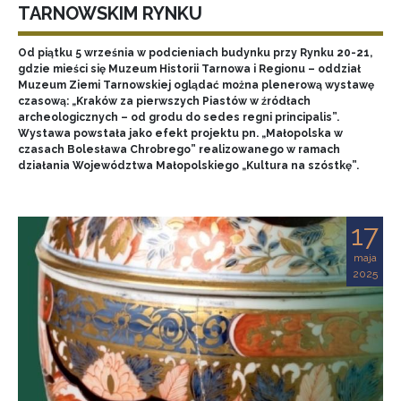
TARNOWSKIM RYNKU
Od piątku 5 września w podcieniach budynku przy Rynku 20-21,
gdzie mieści się Muzeum Historii Tarnowa i Regionu – oddział
Muzeum Ziemi Tarnowskiej oglądać można plenerową wystawę
czasową: „Kraków za pierwszych Piastów w źródłach
archeologicznych – od grodu do sedes regni principalis”.
Wystawa powstała jako efekt projektu pn. „Małopolska w
czasach Bolesława Chrobrego” realizowanego w ramach
działania Województwa Małopolskiego „Kultura na szóstkę”.
17
maja
2025