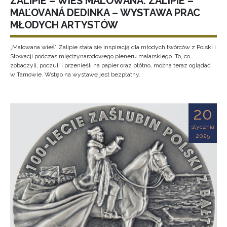
ZALIPIE – WIEŚ MALOWANA. ZALIPIE –
MAĽOVANÁ DEDINKA – WYSTAWA PRAC
MŁODYCH ARTYSTÓW
„Malowana wieś” Zalipie stała się inspiracją dla młodych twórców z Polski i
Słowacji podczas międzynarodowego pleneru malarskiego. To, co
zobaczyli, poczuli i przenieśli na papier oraz płótno, można teraz oglądać
w Tarnowie. Wstęp na wystawę jest bezpłatny.
20
stycznia
2025