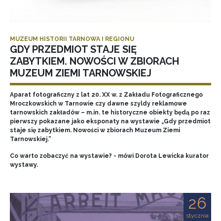
MUZEUM HISTORII TARNOWA I REGIONU
GDY PRZEDMIOT STAJE SIĘ
ZABYTKIEM. NOWOŚCI W ZBIORACH
MUZEUM ZIEMI TARNOWSKIEJ
Aparat fotograficzny z lat 20. XX w. z Zakładu Fotograficznego
Mroczkowskich w Tarnowie czy dawne szyldy reklamowe
tarnowskich zakładów – m.in. te historyczne obiekty będą po raz
pierwszy pokazane jako eksponaty na wystawie „Gdy przedmiot
staje się zabytkiem. Nowości w zbiorach Muzeum Ziemi
Tarnowskiej.”
Co warto zobaczyć na wystawie? - mówi Dorota Lewicka kurator
wystawy.
26
stycznia