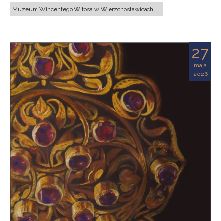
Muzeum Wincentego Witosa w Wierzchosławicach
27
maja
2026