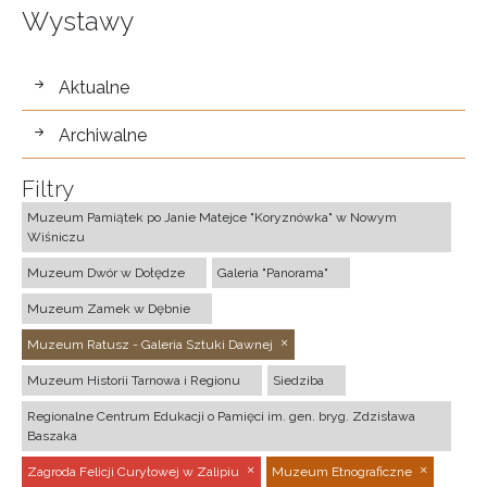
Wystawy
wystawy
Aktualne
Archiwalne
Filtry
Muzeum Pamiątek po Janie Matejce "Koryznówka" w Nowym
Wiśniczu
Muzeum Dwór w Dołędze
Galeria "Panorama"
Muzeum Zamek w Dębnie
Muzeum Ratusz - Galeria Sztuki Dawnej
Muzeum Historii Tarnowa i Regionu
Siedziba
Regionalne Centrum Edukacji o Pamięci im. gen. bryg. Zdzisława
Baszaka
Zagroda Felicji Curyłowej w Zalipiu
Muzeum Etnograficzne