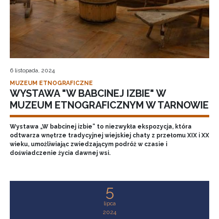
6 listopada, 2024
MUZEUM ETNOGRAFICZNE
WYSTAWA "W BABCINEJ IZBIE" W
MUZEUM ETNOGRAFICZNYM W TARNOWIE
Wystawa „W babcinej izbie” to niezwykła ekspozycja, która
odtwarza wnętrze tradycyjnej wiejskiej chaty z przełomu XIX i XX
wieku, umożliwiając zwiedzającym podróż w czasie i
doświadczenie życia dawnej wsi.
5
lipca
2024