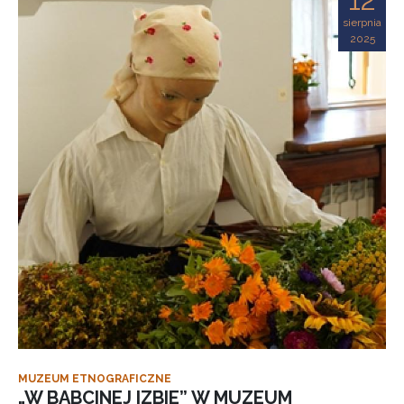
sierpnia
2025
MUZEUM ETNOGRAFICZNE
„W BABCINEJ IZBIE” W MUZEUM