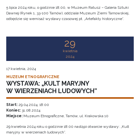
5 lipca 2024 roku, o godzinie 18.00, w Muzeum Ratusz – Galeria Sztuki
Dawnej (Rynek 1, 33-100 Tarnów), oddziale Muzeum Ziemi Tarnowskiej,
odbędzie się wernisaż wystawy czasowej pt. „Artefakty historyczne”.
29
kwietnia
2024
17 kwietnia, 2024
MUZEUM ETNOGRAFICZNE
WYSTAWA: „KULT MARYJNY
W WIERZENIACH LUDOWYCH”
Start:
29.04.2024, 18:00
Koniec:
31.08.2024
Miejsce:
Muzeum Etnograficzne, Tarnów, ul. Krakowska 10
29 kwietnia 2024 roku o godzinie 18:00 nastąpi otwarcie wystawy: „Kult
maryjny w wierzeniach ludowych”.