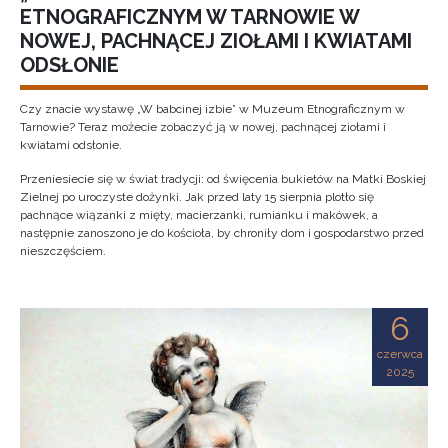
ETNOGRAFICZNYM W TARNOWIE W
NOWEJ, PACHNĄCEJ ZIOŁAMI I KWIATAMI
ODSŁONIE
Czy znacie wystawę „W babcinej izbie” w Muzeum Etnograficznym w
Tarnowie? Teraz możecie zobaczyć ją w nowej, pachnącej ziołami i
kwiatami odsłonie.
Przeniesiecie się w świat tradycji: od święcenia bukietów na Matki Boskiej
Zielnej po uroczyste dożynki. Jak przed laty 15 sierpnia plotło się
pachnące wiązanki z mięty, macierzanki, rumianku i makówek, a
następnie zanoszono je do kościoła, by chroniły dom i gospodarstwo przed
nieszczęściem.
6
czerwca
2025