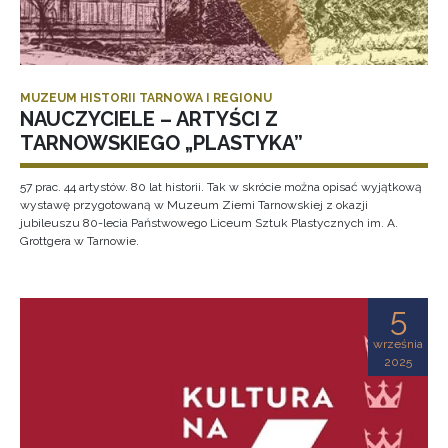
MUZEUM HISTORII TARNOWA I REGIONU
NAUCZYCIELE – ARTYŚCI Z
TARNOWSKIEGO „PLASTYKA”
57 prac. 44 artystów. 80 lat historii. Tak w skrócie można opisać wyjątkową
wystawę przygotowaną w Muzeum Ziemi Tarnowskiej z okazji
jubileuszu 80-lecia Państwowego Liceum Sztuk Plastycznych im. A.
Grottgera w Tarnowie.
5
września
2025