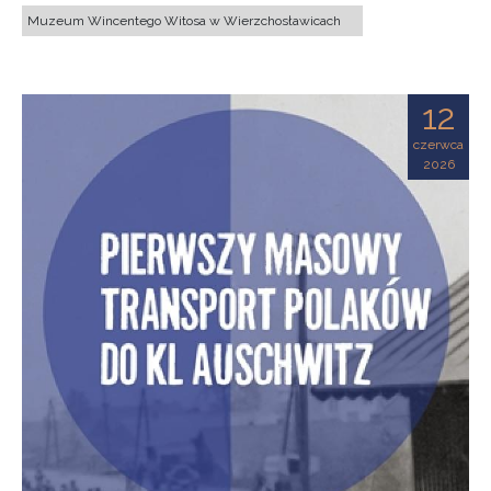
Muzeum Wincentego Witosa w Wierzchosławicach
12
czerwca
2026