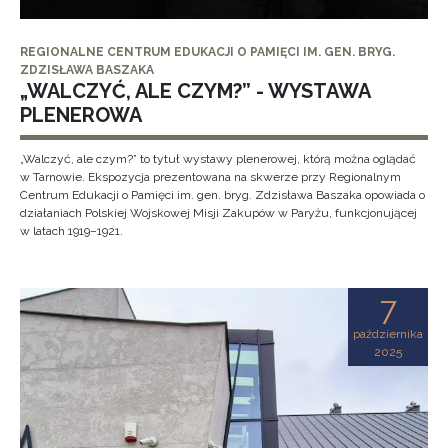
REGIONALNE CENTRUM EDUKACJI O PAMIĘCI IM. GEN. BRYG.
ZDZISŁAWA BASZAKA
„WALCZYĆ, ALE CZYM?” - WYSTAWA
PLENEROWA
„Walczyć, ale czym?” to tytuł wystawy plenerowej, którą można oglądać
w Tarnowie. Ekspozycja prezentowana na skwerze przy Regionalnym
Centrum Edukacji o Pamięci im. gen. bryg. Zdzisława Baszaka opowiada o
działaniach Polskiej Wojskowej Misji Zakupów w Paryżu, funkcjonującej
w latach 1919–1921.
7
października
2025