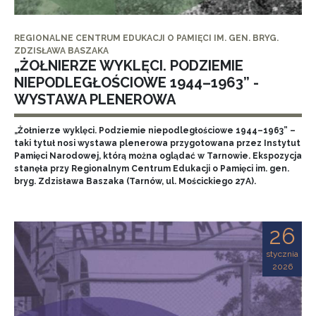
REGIONALNE CENTRUM EDUKACJI O PAMIĘCI IM. GEN. BRYG.
ZDZISŁAWA BASZAKA
„ŻOŁNIERZE WYKLĘCI. PODZIEMIE
NIEPODLEGŁOŚCIOWE 1944–1963” -
WYSTAWA PLENEROWA
„Żołnierze wyklęci. Podziemie niepodległościowe 1944–1963” –
taki tytuł nosi wystawa plenerowa przygotowana przez Instytut
Pamięci Narodowej, którą można oglądać w Tarnowie. Ekspozycja
stanęła przy Regionalnym Centrum Edukacji o Pamięci im. gen.
bryg. Zdzisława Baszaka (Tarnów, ul. Mościckiego 27A).
26
stycznia
2026