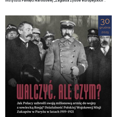
Instytutu Pamięci Narodowej „Zagłada Żydów europejskich”.
30
grudnia
2025