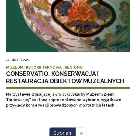
12 maja, 2025
MUZEUM HISTORII TARNOWA I REGIONU
CONSERVATIO. KONSERWACJA I
RESTAURACJA OBIEKTÓW MUZEALNYCH
Na wystawie wpisującej się w cykl „Skarby Muzeum Ziemi
Tarnowskiej” zostaną zaprezentowane wybrane, wyjątkowe
przykłady konserwacji prowadzonych w ostatnich latach.
Stronicowanie
Następna strona
Strona 1
››