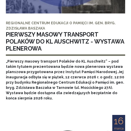
REGIONALNE CENTRUM EDUKACJI O PAMIĘCI IM. GEN. BRYG.
ZDZISŁAWA BASZAKA
PIERWSZY MASOWY TRANSPORT
POLAKÓW DO KL AUSCHWITZ - WYSTAWA
PLENEROWA
„Pierwszy masowy transport Polaków do KL Auschwitz” – pod
takim tytułem prezentowana będzie nowa plenerowa wystawa
planszowa przygotowana przez Instytut Pamięci Narodowej. Jej
inauguracja odbyła się w piątek, 12 czerwca 2026 r. o godz. 12:00
przy budynku Regionalnego Centrum Edukacji o Pamięci im. gen.
bryg. Zdzisława Baszaka w Tarnowie (ul. Mościckiego 27A).
Wystawa będzie dostępna dla zwiedzających bezpłatnie do
końca sierpnia 2026 roku.
16
marca