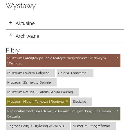
Wystawy
wystawy
Aktualne
Archiwalne
Filtry
Muzeum Pamiątek po Janie Matejce "Koryznówka" w Nowym
Wiśniczu
Muzeum Dwór w Dołędze
Galeria "Panorama"
Muzeum Zamek w Dębnie
Muzeum Ratusz - Galeria Sztuki Dawnej
Muzeum Historii Tarnowa i Regionu
Siedziba
Regionalne Centrum Edukacji o Pamięci im. gen. bryg. Zdzisława
Baszaka
Zagroda Felicji Curyłowej w Zalipiu
Muzeum Etnograficzne