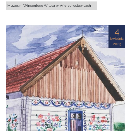
Muzeum Wincentego Witosa w Wierzchosławicach
4
kwietnia
2025