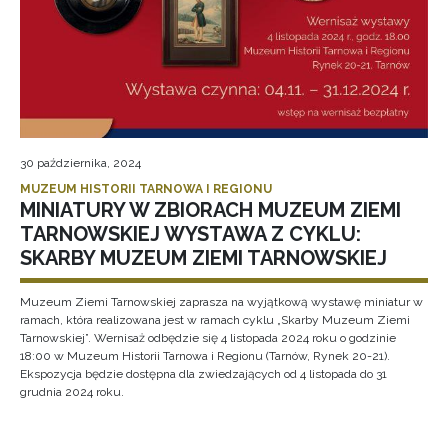
30 października, 2024
MUZEUM HISTORII TARNOWA I REGIONU
MINIATURY W ZBIORACH MUZEUM ZIEMI
TARNOWSKIEJ WYSTAWA Z CYKLU:
SKARBY MUZEUM ZIEMI TARNOWSKIEJ
Muzeum Ziemi Tarnowskiej zaprasza na wyjątkową wystawę miniatur w
ramach, która realizowana jest w ramach cyklu „Skarby Muzeum Ziemi
Tarnowskiej”. Wernisaż odbędzie się 4 listopada 2024 roku o godzinie
18:00 w Muzeum Historii Tarnowa i Regionu (Tarnów, Rynek 20-21).
Ekspozycja będzie dostępna dla zwiedzających od 4 listopada do 31
grudnia 2024 roku.