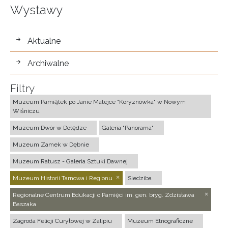
Wystawy
wystawy
Aktualne
Archiwalne
Filtry
Muzeum Pamiątek po Janie Matejce "Koryznówka" w Nowym
Wiśniczu
Muzeum Dwór w Dołędze
Galeria "Panorama"
Muzeum Zamek w Dębnie
Muzeum Ratusz - Galeria Sztuki Dawnej
Muzeum Historii Tarnowa i Regionu
Siedziba
Regionalne Centrum Edukacji o Pamięci im. gen. bryg. Zdzisława
Baszaka
Zagroda Felicji Curyłowej w Zalipiu
Muzeum Etnograficzne