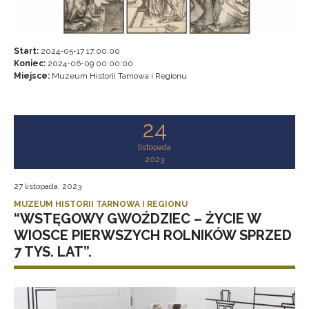
Start:
2024-05-17 17:00:00
Koniec:
2024-06-09 00:00:00
Miejsce:
Muzeum Historii Tarnowa i Regionu
24
listopada
2023
27 listopada, 2023
MUZEUM HISTORII TARNOWA I REGIONU
“WSTĘGOWY GWOŹDZIEC – ŻYCIE W
WIOSCE PIERWSZYCH ROLNIKÓW SPRZED
7 TYS. LAT”.