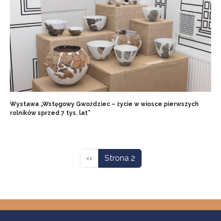
Wystawa „Wstęgowy Gwoździec – życie w wiosce pierwszych
rolników sprzed 7 tys. lat”
Stronicowanie
Poprzednia strona
‹‹
Strona 2