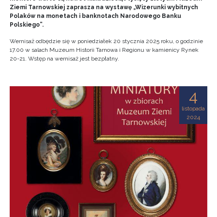
Ziemi Tarnowskiej zaprasza na wystawę „Wizerunki wybitnych
Polaków na monetach i banknotach Narodowego Banku
Polskiego”.
Wernisaż odbędzie się w poniedziałek 20 stycznia 2025 roku, o godzinie
17.00 w salach Muzeum Historii Tarnowa i Regionu w kamienicy Rynek
20-21. Wstęp na wernisaż jest bezpłatny.
4
listopada
2024