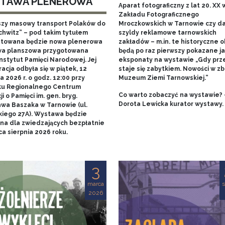
TAWA PLENEROWA
Aparat fotograficzny z lat 20. XX w
Zakładu Fotograficznego
szy masowy transport Polaków do
Mroczkowskich w Tarnowie czy 
chwitz” – pod takim tytułem
szyldy reklamowe tarnowskich
towana będzie nowa plenerowa
zakładów – m.in. te historyczne o
a planszowa przygotowana
będą po raz pierwszy pokazane j
nstytut Pamięci Narodowej. Jej
eksponaty na wystawie „Gdy prz
acja odbyła się w piątek, 12
staje się zabytkiem. Nowości w zb
 2026 r. o godz. 12:00 przy
Muzeum Ziemi Tarnowskiej.”
u Regionalnego Centrum
Co warto zobaczyć na wystawie? 
i o Pamięci im. gen. bryg.
Dorota Lewicka kurator wystawy.
awa Baszaka w Tarnowie (ul.
kiego 27A). Wystawa będzie
na dla zwiedzających bezpłatnie
a sierpnia 2026 roku.
3
marca
s
2026