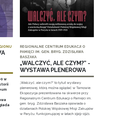
EGIONU
REGIONALNE CENTRUM EDUKACJI O
WA
PAMIĘCI IM. GEN. BRYG. ZDZISŁAWA
BASZAKA
„WALCZYĆ, ALE CZYM?” -
WYSTAWA PLENEROWA
00 w
„Walczyć, ale czym?” to tytuł wystawy
torii
plenerowej, którą można oglądać w Tarnowie.
zeum
Ekspozycja prezentowana na skwerze przy
Regionalnym Centrum Edukacji o Pamięci im.
awa
gen. bryg. Zdzisława Baszaka opowiada o
głada
działaniach Polskiej Wojskowej Misji Zakupów
w Paryżu, funkcjonującej w latach 1919–1921.