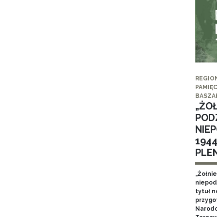
REGIO
PAMIĘC
BASZA
„ŻO
POD
NIE
194
PLE
„Żołni
niepod
tytuł 
przygo
Narodo