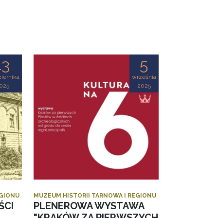
13
5
iernika
września
025
2025
EGIONU
MUZEUM HISTORII TARNOWA I REGIONU
ŚCI
PLENEROWA WYSTAWA
"KRAKÓW ZA PIERWSZYCH