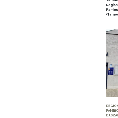
Tarnow
Region
Pamięci
(Tarnów
REGIO
PAMIĘC
BASZA