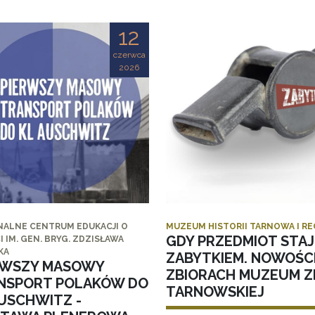
12
czerwca
2026
NALNE CENTRUM EDUKACJI O
MUZEUM HISTORII TARNOWA I R
GDY PRZEDMIOT STAJ
I IM. GEN. BRYG. ZDZISŁAWA
KA
ZABYTKIEM. NOWOŚC
RWSZY MASOWY
ZBIORACH MUZEUM ZI
NSPORT POLAKÓW DO
TARNOWSKIEJ
AUSCHWITZ -