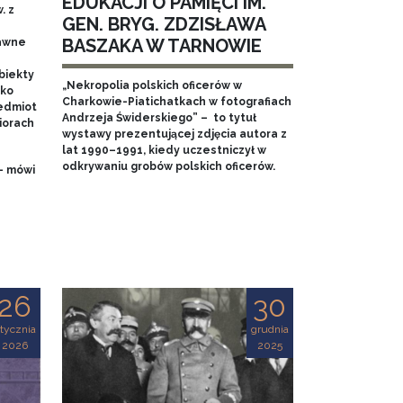
EDUKACJI O PAMIĘCI IM.
. z
GEN. BRYG. ZDZISŁAWA
BASZAKA W TARNOWIE
dawne
biekty
„Nekropolia polskich oficerów w
ako
Charkowie-Piatichatkach w fotografiach
edmiot
Andrzeja Świderskiego” – to tytuł
iorach
wystawy prezentującej zdjęcia autora z
lat 1990–1991, kiedy uczestniczył w
odkrywaniu grobów polskich oficerów.
- mówi
26
30
tycznia
grudnia
2026
2025