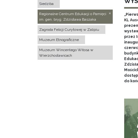
WYS
Siedziba
Regionalne Centrum Edukacji o Pamięci
„Pierw
im. gen. bryg. Zdzisława Baszaka
KL Aus
prezen
Zagroda Felicji Curyłowej w Zalipiu
wystaw
przez I
Muzeum Etnograficzne
inaugur
czerwca
Muzeum Wincentego Witosa w
budynk
Wierzchosławicach
Edukacj
Zdzisł
Mościc
dostęp
do końc