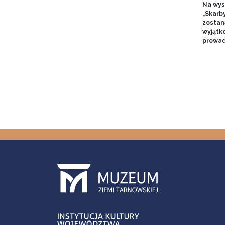
Na wyst
„Skarb
zostan
wyjątk
prowad
Stron