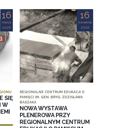
16
16
marca
kwietnia
2026
2026
EGIONU
REGIONALNE CENTRUM EDUKACJI O
E SIĘ
PAMIĘCI IM. GEN. BRYG. ZDZISŁAWA
BASZAKA
I W
NOWA WYSTAWA
EMI
PLENEROWA PRZY
REGIONALNYM CENTRUM