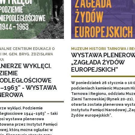
NALNE CENTRUM EDUKACJI O
MUZEUM HISTORII TARNOWA I R
WYSTAWA PLENERO
I IM. GEN. BRYG. ZDZISŁAWA
KA
„ZAGŁADA ŻYDÓW
ŁNIERZE WYKLĘCI.
EUROPEJSKICH”
ZIEMIE
PODLEGŁOŚCIOWE
W poniedziałek 26 stycznia o 10:
4–1963” - WYSTAWA
podcieniach kamienic Muzeum His
NEROWA
Tarnowa i Regionu, oddziału Mu
Ziemi Tarnowskiej (Rynek 20-21),
otwarta została plenerowa wyst
erze wyklęci. Podziemie
Instytutu Pamięci Narodowej „Za
ległościowe 1944–1963” – taki
Żydów europejskich”.
nosi wystawa plenerowa
towana przez Instytut Pamięci
wej, którą można oglądać w