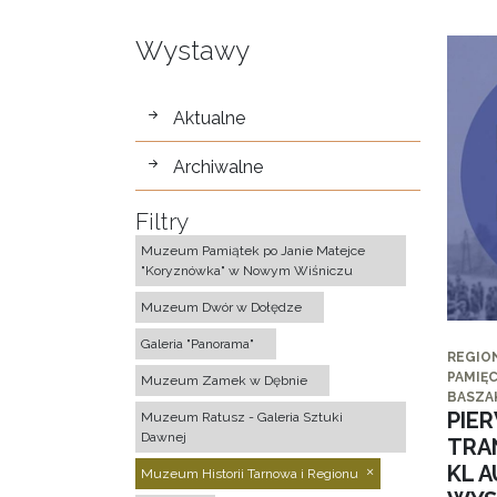
Wystawy
wystawy
Aktualne
Archiwalne
Filtry
Muzeum Pamiątek po Janie Matejce
"Koryznówka" w Nowym Wiśniczu
Muzeum Dwór w Dołędze
Galeria "Panorama"
REGIO
PAMIĘC
Muzeum Zamek w Dębnie
BASZA
PIE
Muzeum Ratusz - Galeria Sztuki
Dawnej
TRA
KL 
Muzeum Historii Tarnowa i Regionu