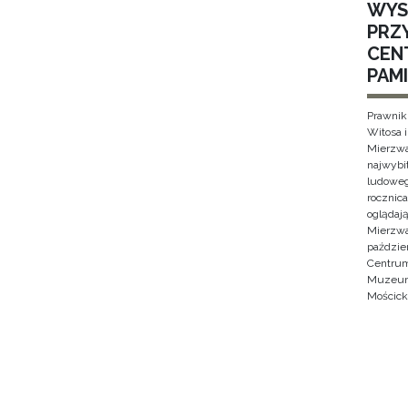
WYS
PRZ
CEN
PAMI
Prawnik
Witosa 
Mierzwa
najwybi
ludoweg
rocznica
oglądaj
Mierzwa
paździe
Centrum
Muzeum 
Mościck