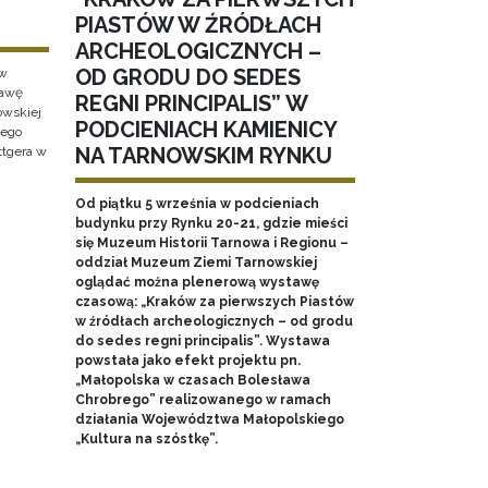
PIASTÓW W ŹRÓDŁACH
ARCHEOLOGICZNYCH –
OD GRODU DO SEDES
 w
tawę
REGNI PRINCIPALIS” W
wskiej
PODCIENIACH KAMIENICY
wego
NA TARNOWSKIM RYNKU
ttgera w
Od piątku 5 września w podcieniach
budynku przy Rynku 20-21, gdzie mieści
się Muzeum Historii Tarnowa i Regionu –
oddział Muzeum Ziemi Tarnowskiej
oglądać można plenerową wystawę
czasową: „Kraków za pierwszych Piastów
w źródłach archeologicznych – od grodu
do sedes regni principalis”. Wystawa
powstała jako efekt projektu pn.
„Małopolska w czasach Bolesława
Chrobrego” realizowanego w ramach
działania Województwa Małopolskiego
„Kultura na szóstkę”.