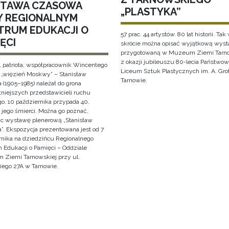
TAWA CZASOWA
„PLASTYKA”
Y REGIONALNYM
TRUM EDUKACJI O
57 prac. 44 artystów. 80 lat historii. Tak
ĘCI
skrócie można opisać wyjątkową wys
przygotowaną w Muzeum Ziemi Tarno
z okazji jubileuszu 80-lecia Państwo
, patriota, współpracownik Wincentego
Liceum Sztuk Plastycznych im. A. Gro
i „więzień Moskwy” – Stanisław
Tarnowie.
 (1905–1985) należał do grona
tniejszych przedstawicieli ruchu
o. 10 października przypada 40.
 jego śmierci. Można go poznać,
ąc wystawę plenerową „Stanisław
”. Ekspozycja prezentowana jest od 7
rnika na dziedzińcu Regionalnego
 Edukacji o Pamięci – Oddziale
Ziemi Tarnowskiej przy ul.
iego 27A w Tarnowie.