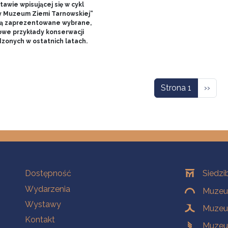
awie wpisującej się w cykl
y Muzeum Ziemi Tarnowskiej”
ą zaprezentowane wybrane,
owe przykłady konserwacji
zonych w ostatnich latach.
icowanie
Nastę
Strona 1
››
Na skróty
Oddziały
Dostępność
Siedzi
Wydarzenia
Muzeum
Wystawy
Muzeum
Kontakt
Muzeu