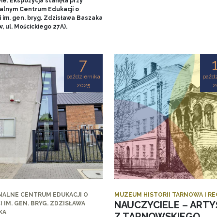
ie. Ekspozycja stanęła przy
alnym Centrum Edukacji o
 im. gen. bryg. Zdzisława Baszaka
, ul. Mościckiego 27A).
7
października
paźdz
2025
2
NALNE CENTRUM EDUKACJI O
MUZEUM HISTORII TARNOWA I R
NAUCZYCIELE – ARTY
I IM. GEN. BRYG. ZDZISŁAWA
KA
Z TARNOWSKIEGO