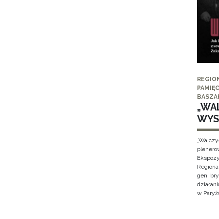
REGIO
PAMIĘC
BASZA
„WAL
WYS
„Walczy
plenero
Ekspozy
Regiona
gen. br
działan
w Paryżu