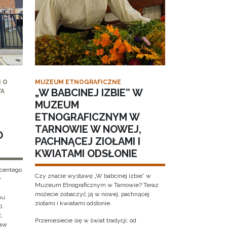
 O
MUZEUM ETNOGRAFICZNE
„W BABCINEJ IZBIE” W
WA
MUZEUM
ETNOGRAFICZNYM W
TARNOWIE W NOWEJ,
O
PACHNĄCEJ ZIOŁAMI I
KWIATAMI ODSŁONIE
ncentego
Czy znacie wystawę „W babcinej izbie” w
w
Muzeum Etnograficznym w Tarnowie? Teraz
możecie zobaczyć ją w nowej, pachnącej
hu
ziołami i kwiatami odsłonie.
0.
ć,
Przeniesiecie się w świat tradycji: od
ław