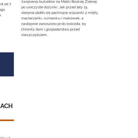
święcenia bukietów na Matki Boskiej Zielnej
st od 7
po uroczyste dożynki. Jak przed laty 15
ego
sierpnia plotło się pachnące wiązanki z mięty,
e
macierzanki, rumianku i makówek, a
następnie zanoszono je do kościoła, by
chroniły dom i gospodarstwo przed
nieszczęściem.
IACH