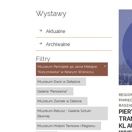
Wystawy
wystawy
Aktualne
Archiwalne
Filtry
Muzeum Pamiątek po Janie Matejce
"Koryznówka" w Nowym Wiśniczu
Muzeum Dwór w Dołędze
Galeria "Panorama"
REGIO
PAMIĘC
Muzeum Zamek w Dębnie
BASZA
PIE
Muzeum Ratusz - Galeria Sztuki
Dawnej
TRA
KL 
Muzeum Historii Tarnowa i Regionu