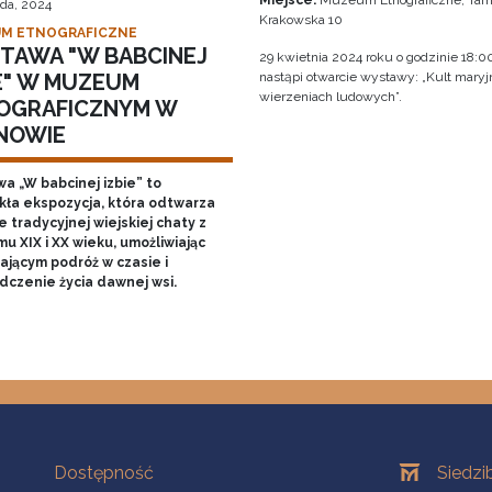
Miejsce:
Muzeum Etnograficzne, Tarn
ada, 2024
Krakowska 10
M ETNOGRAFICZNE
TAWA "W BABCINEJ
29 kwietnia 2024 roku o godzinie 18:0
IE" W MUZEUM
nastąpi otwarcie wystawy: „Kult mary
wierzeniach ludowych”.
OGRAFICZNYM W
NOWIE
a „W babcinej izbie” to
kła ekspozycja, która odtwarza
 tradycyjnej wiejskiej chaty z
u XIX i XX wieku, umożliwiając
ającym podróż w czasie i
dczenie życia dawnej wsi.
Na skróty
Oddziały
Dostępność
Siedzi