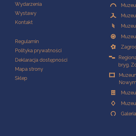
Wydarzenia
Muzeum
Wystawy
Muzeum
Kontakt
Muzeu
Muzeu
Na skróty
Regulamin
Zagrod
Polityka prywatności
Regiona
Deklaracja dostępności
bryg. Z
Mapa strony
Muzeum
Sklep
Nowym 
Muzeu
Muzeu
Galeri