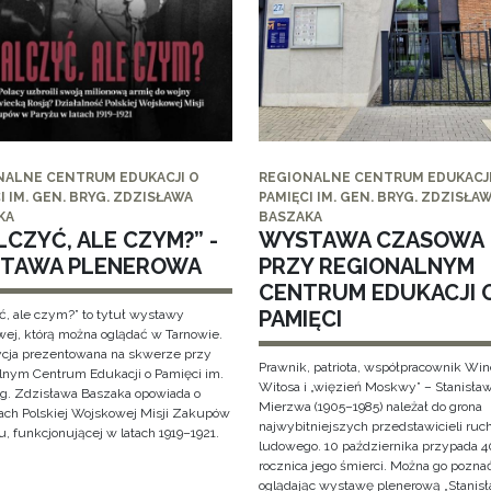
NALNE CENTRUM EDUKACJI O
REGIONALNE CENTRUM EDUKACJI
I IM. GEN. BRYG. ZDZISŁAWA
PAMIĘCI IM. GEN. BRYG. ZDZISŁA
KA
BASZAKA
CZYĆ, ALE CZYM?” -
WYSTAWA CZASOWA
TAWA PLENEROWA
PRZY REGIONALNYM
CENTRUM EDUKACJI 
PAMIĘCI
ć, ale czym?” to tytuł wystawy
wej, którą można oglądać w Tarnowie.
cja prezentowana na skwerze przy
Prawnik, patriota, współpracownik Wi
lnym Centrum Edukacji o Pamięci im.
Witosa i „więzień Moskwy” – Stanisła
yg. Zdzisława Baszaka opowiada o
Mierzwa (1905–1985) należał do grona
iach Polskiej Wojskowej Misji Zakupów
najwybitniejszych przedstawicieli ruc
, funkcjonującej w latach 1919–1921.
ludowego. 10 października przypada 4
rocznica jego śmierci. Można go pozna
oglądając wystawę plenerową „Stanis