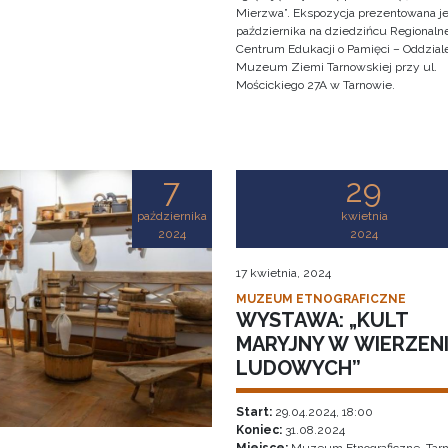
Mierzwa”. Ekspozycja prezentowana je
października na dziedzińcu Regionaln
Centrum Edukacji o Pamięci – Oddzial
Muzeum Ziemi Tarnowskiej przy ul.
Mościckiego 27A w Tarnowie.
7
29
października
kwietnia
2024
2024
17 kwietnia, 2024
MUZEUM ETNOGRAFICZNE
WYSTAWA: „KULT
MARYJNY W WIERZEN
LUDOWYCH”
Start:
29.04.2024, 18:00
Koniec:
31.08.2024