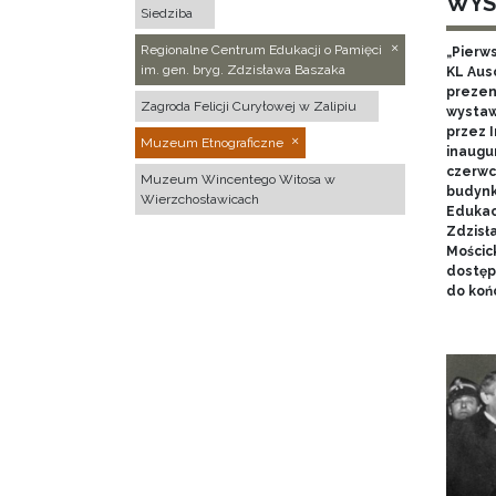
WYS
Siedziba
Regionalne Centrum Edukacji o Pamięci
„Pierw
im. gen. bryg. Zdzisława Baszaka
KL Aus
prezen
Zagroda Felicji Curyłowej w Zalipiu
wystaw
przez I
Muzeum Etnograficzne
inaugur
czerwca
Muzeum Wincentego Witosa w
budynk
Wierzchosławicach
Edukacj
Zdzisł
Mościc
dostęp
do końc