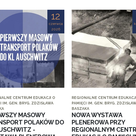
12
czerwca
k
2026
NALNE CENTRUM EDUKACJI O
REGIONALNE CENTRUM EDUKACJI
I IM. GEN. BRYG. ZDZISŁAWA
PAMIĘCI IM. GEN. BRYG. ZDZISŁA
KA
BASZAKA
RWSZY MASOWY
NOWA WYSTAWA
NSPORT POLAKÓW DO
PLENEROWA PRZY
AUSCHWITZ -
REGIONALNYM CENT