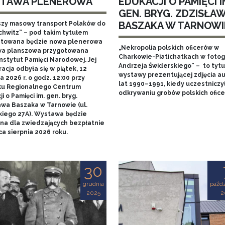
TAWA PLENEROWA
EDUKACJI O PAMIĘCI I
GEN. BRYG. ZDZISŁA
BASZAKA W TARNOWI
szy masowy transport Polaków do
chwitz” – pod takim tytułem
towana będzie nowa plenerowa
„Nekropolia polskich oficerów w
a planszowa przygotowana
Charkowie-Piatichatkach w fotog
nstytut Pamięci Narodowej. Jej
Andrzeja Świderskiego” – to tytu
acja odbyła się w piątek, 12
wystawy prezentującej zdjęcia au
 2026 r. o godz. 12:00 przy
lat 1990–1991, kiedy uczestniczy
u Regionalnego Centrum
odkrywaniu grobów polskich ofice
i o Pamięci im. gen. bryg.
awa Baszaka w Tarnowie (ul.
kiego 27A). Wystawa będzie
na dla zwiedzających bezpłatnie
a sierpnia 2026 roku.
30
grudnia
paźdz
2025
2