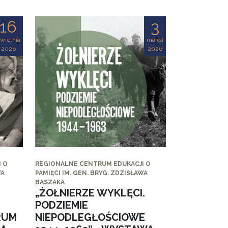
16
3
wietnia
marca
2026
2026
 O
REGIONALNE CENTRUM EDUKACJI O
WA
PAMIĘCI IM. GEN. BRYG. ZDZISŁAWA
BASZAKA
„ŻOŁNIERZE WYKLĘCI.
PODZIEMIE
RUM
NIEPODLEGŁOŚCIOWE