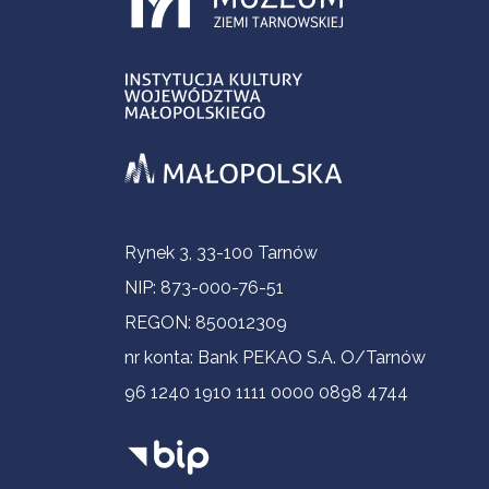
Informacje kontaktowe
Rynek 3, 33-100 Tarnów
NIP: 873-000-76-51
REGON: 850012309
nr konta: Bank PEKAO S.A. O/Tarnów
96 1240 1910 1111 0000 0898 4744