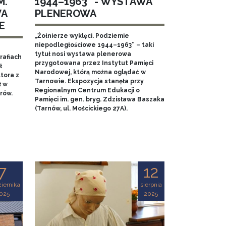
M.
1944–1963” - WYSTAWA
WA
PLENEROWA
E
„Żołnierze wyklęci. Podziemie
niepodległościowe 1944–1963” – taki
tytuł nosi wystawa plenerowa
rafiach
przygotowana przez Instytut Pamięci
ł
Narodowej, którą można oglądać w
tora z
Tarnowie. Ekspozycja stanęła przy
ł w
Regionalnym Centrum Edukacji o
rów.
Pamięci im. gen. bryg. Zdzisława Baszaka
(Tarnów, ul. Mościckiego 27A).
7
12
iernika
sierpnia
025
2025