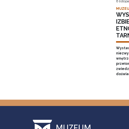
6 listop
MUZEU
WYS
IZB
ETN
TAR
Wystaw
niezwy
wnętrze
przełom
zwiedz
doświa