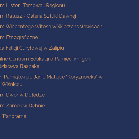
 Historii Tarnowa i Regionu
 Ratusz - Galeria Sztuki Dawnej
m Wincentego Witosa w Wierzchosławicach
m Etnograficzne
a Felicji Curyłowej w Zalipiu
lne Centrum Edukacji o Pamięci im. gen.
dzisława Baszaka
 Pamiątek po Janie Matejce "Koryznówka" w
Wiśniczu
m Dwór w Dołędze
m Zamek w Dębnie
a "Panorama"