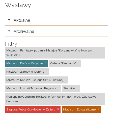
Wystawy
wystawy
Aktualne
Archiwalne
Filtry
Muzeum Pamiątek po Janie Matejce "Koryznówka" w Nowym
Wiśniczu
Muzeum Dwór w Dołędze
Galeria "Panorama"
Muzeum Zamek w Dębnie
Muzeum Ratusz - Galeria Sztuki Dawnej
Muzeum Historii Tarnowa i Regionu
Siedziba
Regionalne Centrum Edukacji o Pamięci im. gen. bryg. Zdzisława
Baszaka
Zagroda Felicji Curyłowej w Zalipiu
Muzeum Etnograficzne