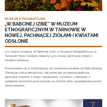
MUZEUM ETNOGRAFICZNE
„W BABCINEJ IZBIE” W MUZEUM
ETNOGRAFICZNYM W TARNOWIE W
NOWEJ, PACHNĄCEJ ZIOŁAMI I KWIATAMI
ODSŁONIE
Czy znacie wystawę „W babcinej izbie” w Muzeum Etnograficznym w
Tarnowie? Teraz możecie zobaczyć ją w nowej, pachnącej ziołami i
kwiatami odsłonie.
Przeniesiecie się w świat tradycji: od święcenia bukietów na Matki Boskiej
Zielnej po uroczyste dożynki. Jak przed laty 15 sierpnia plotło się
pachnące wiązanki z mięty, macierzanki, rumianku i makówek, a
następnie zanoszono je do kościoła, by chroniły dom i gospodarstwo przed
nieszczęściem.
7