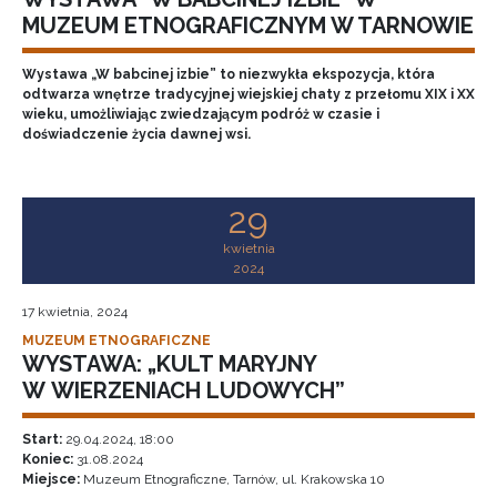
MUZEUM ETNOGRAFICZNYM W TARNOWIE
Wystawa „W babcinej izbie” to niezwykła ekspozycja, która
odtwarza wnętrze tradycyjnej wiejskiej chaty z przełomu XIX i XX
wieku, umożliwiając zwiedzającym podróż w czasie i
doświadczenie życia dawnej wsi.
29
kwietnia
2024
17 kwietnia, 2024
MUZEUM ETNOGRAFICZNE
WYSTAWA: „KULT MARYJNY
W WIERZENIACH LUDOWYCH”
Start:
29.04.2024, 18:00
Koniec:
31.08.2024
Miejsce:
Muzeum Etnograficzne, Tarnów, ul. Krakowska 10