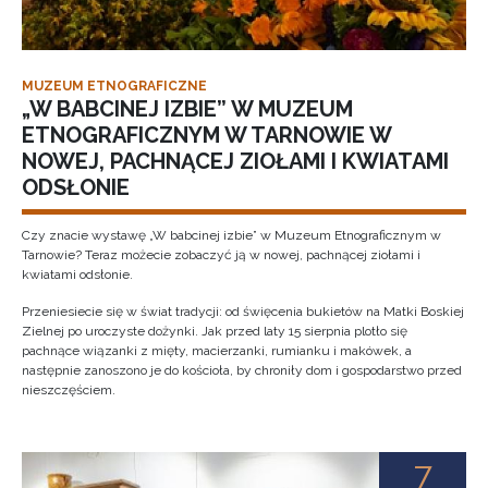
MUZEUM ETNOGRAFICZNE
„W BABCINEJ IZBIE” W MUZEUM
ETNOGRAFICZNYM W TARNOWIE W
NOWEJ, PACHNĄCEJ ZIOŁAMI I KWIATAMI
ODSŁONIE
Czy znacie wystawę „W babcinej izbie” w Muzeum Etnograficznym w
Tarnowie? Teraz możecie zobaczyć ją w nowej, pachnącej ziołami i
kwiatami odsłonie.
Przeniesiecie się w świat tradycji: od święcenia bukietów na Matki Boskiej
Zielnej po uroczyste dożynki. Jak przed laty 15 sierpnia plotło się
pachnące wiązanki z mięty, macierzanki, rumianku i makówek, a
następnie zanoszono je do kościoła, by chroniły dom i gospodarstwo przed
nieszczęściem.
7