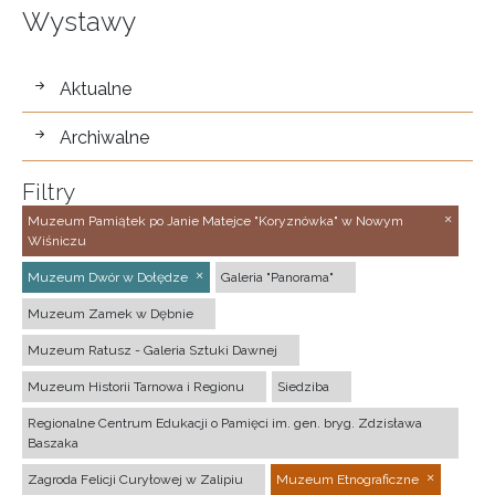
Wystawy
wystawy
Aktualne
Archiwalne
Filtry
Muzeum Pamiątek po Janie Matejce "Koryznówka" w Nowym
Wiśniczu
Muzeum Dwór w Dołędze
Galeria "Panorama"
Muzeum Zamek w Dębnie
Muzeum Ratusz - Galeria Sztuki Dawnej
Muzeum Historii Tarnowa i Regionu
Siedziba
Regionalne Centrum Edukacji o Pamięci im. gen. bryg. Zdzisława
Baszaka
Zagroda Felicji Curyłowej w Zalipiu
Muzeum Etnograficzne