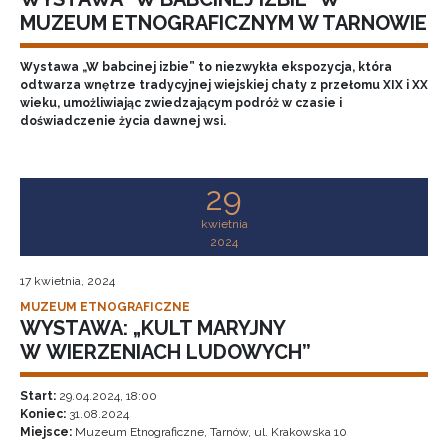
MUZEUM ETNOGRAFICZNYM W TARNOWIE
Wystawa „W babcinej izbie” to niezwykła ekspozycja, która
odtwarza wnętrze tradycyjnej wiejskiej chaty z przełomu XIX i XX
wieku, umożliwiając zwiedzającym podróż w czasie i
doświadczenie życia dawnej wsi.
29
kwietnia
2024
17 kwietnia, 2024
MUZEUM ETNOGRAFICZNE
WYSTAWA: „KULT MARYJNY
W WIERZENIACH LUDOWYCH”
Start:
29.04.2024, 18:00
Koniec:
31.08.2024
Miejsce:
Muzeum Etnograficzne, Tarnów, ul. Krakowska 10