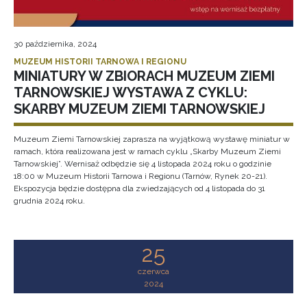
30 października, 2024
MUZEUM HISTORII TARNOWA I REGIONU
MINIATURY W ZBIORACH MUZEUM ZIEMI
TARNOWSKIEJ WYSTAWA Z CYKLU:
SKARBY MUZEUM ZIEMI TARNOWSKIEJ
Muzeum Ziemi Tarnowskiej zaprasza na wyjątkową wystawę miniatur w
ramach, która realizowana jest w ramach cyklu „Skarby Muzeum Ziemi
Tarnowskiej”. Wernisaż odbędzie się 4 listopada 2024 roku o godzinie
18:00 w Muzeum Historii Tarnowa i Regionu (Tarnów, Rynek 20-21).
Ekspozycja będzie dostępna dla zwiedzających od 4 listopada do 31
grudnia 2024 roku.
25
czerwca
2024