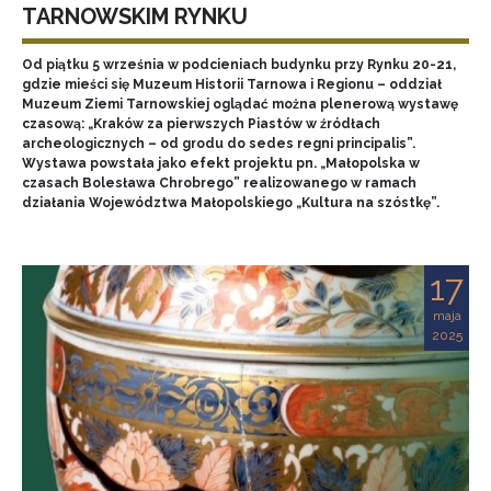
TARNOWSKIM RYNKU
Od piątku 5 września w podcieniach budynku przy Rynku 20-21,
gdzie mieści się Muzeum Historii Tarnowa i Regionu – oddział
Muzeum Ziemi Tarnowskiej oglądać można plenerową wystawę
czasową: „Kraków za pierwszych Piastów w źródłach
archeologicznych – od grodu do sedes regni principalis”.
Wystawa powstała jako efekt projektu pn. „Małopolska w
czasach Bolesława Chrobrego” realizowanego w ramach
działania Województwa Małopolskiego „Kultura na szóstkę”.
17
maja
2025