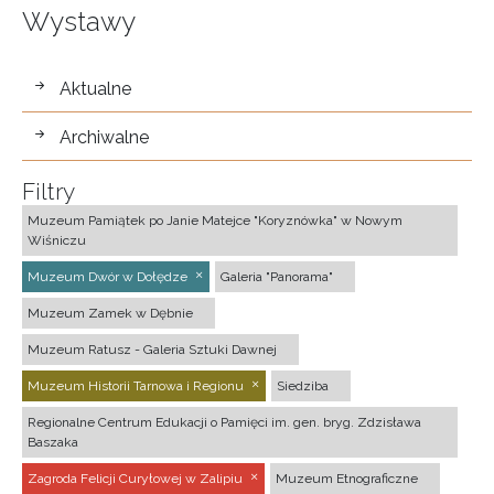
Wystawy
wystawy
Aktualne
Archiwalne
Filtry
Muzeum Pamiątek po Janie Matejce "Koryznówka" w Nowym
Wiśniczu
Muzeum Dwór w Dołędze
Galeria "Panorama"
Muzeum Zamek w Dębnie
Muzeum Ratusz - Galeria Sztuki Dawnej
Muzeum Historii Tarnowa i Regionu
Siedziba
Regionalne Centrum Edukacji o Pamięci im. gen. bryg. Zdzisława
Baszaka
Zagroda Felicji Curyłowej w Zalipiu
Muzeum Etnograficzne