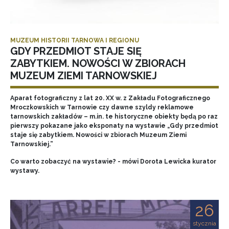
MUZEUM HISTORII TARNOWA I REGIONU
GDY PRZEDMIOT STAJE SIĘ
ZABYTKIEM. NOWOŚCI W ZBIORACH
MUZEUM ZIEMI TARNOWSKIEJ
Aparat fotograficzny z lat 20. XX w. z Zakładu Fotograficznego
Mroczkowskich w Tarnowie czy dawne szyldy reklamowe
tarnowskich zakładów – m.in. te historyczne obiekty będą po raz
pierwszy pokazane jako eksponaty na wystawie „Gdy przedmiot
staje się zabytkiem. Nowości w zbiorach Muzeum Ziemi
Tarnowskiej.”
Co warto zobaczyć na wystawie? - mówi Dorota Lewicka kurator
wystawy.
26
stycznia