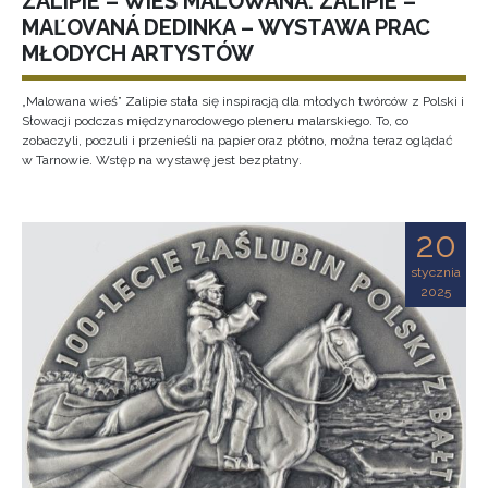
ZALIPIE – WIEŚ MALOWANA. ZALIPIE –
MAĽOVANÁ DEDINKA – WYSTAWA PRAC
MŁODYCH ARTYSTÓW
„Malowana wieś” Zalipie stała się inspiracją dla młodych twórców z Polski i
Słowacji podczas międzynarodowego pleneru malarskiego. To, co
zobaczyli, poczuli i przenieśli na papier oraz płótno, można teraz oglądać
w Tarnowie. Wstęp na wystawę jest bezpłatny.
20
stycznia
2025