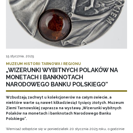
15 stycznia, 2025
MUZEUM HISTORII TARNOWA I REGIONU
„WIZERUNKI WYBITNYCH POLAKÓW NA
MONETACH I BANKNOTACH
NARODOWEGO BANKU POLSKIEGO”
Wzbudzają zachwyt u kolekcjonerów na całym świecie, a
niektóre warte są nawet kilkadziesiąt tysięcy złotych. Muzeum
Ziemi Tarnowskiej zaprasza na wystawę „Wizerunki wybitnych
Polaków na monetach i banknotach Narodowego Banku
Polskiego”.
Wernisaż odbędzie się w poniedziałek 20 stycznia 2025 roku, o godzinie