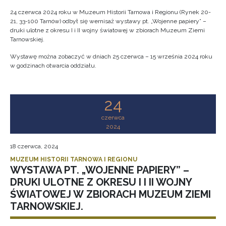
24 czerwca 2024 roku w Muzeum Historii Tarnowa i Regionu (Rynek 20-
21, 33-100 Tarnów) odbył się wernisaż wystawy pt. „Wojenne papiery” –
druki ulotne z okresu I i II wojny światowej w zbiorach Muzeum Ziemi
Tarnowskiej.
Wystawę można zobaczyć w dniach 25 czerwca – 15 września 2024 roku
w godzinach otwarcia oddziału.
24
czerwca
2024
18 czerwca, 2024
MUZEUM HISTORII TARNOWA I REGIONU
WYSTAWA PT. „WOJENNE PAPIERY” –
DRUKI ULOTNE Z OKRESU I I II WOJNY
ŚWIATOWEJ W ZBIORACH MUZEUM ZIEMI
TARNOWSKIEJ.