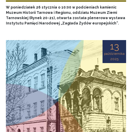
W poniedziałek 26 stycznia o 10:00 w podcieniach kamienic
Muzeum Historii Tarnowa i Regionu, oddziału Muzeum Ziemi
Tarnowskiej (Rynek 20-21), otwarta została plenerowa wystawa
Instytutu Pamięci Narodowej „Zagłada Żydów europejskich”.
13
października
2025