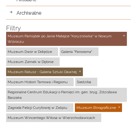
Archiwalne
Filtry
Muzeum Pamiątek po Janie Matejce "Koryznówka" w Nowym
Wiśniczu
Muzeum Dwór w Dołędze
Galeria "Panorama"
Muzeum Zamek w Dębnie
Muzeum Ratusz - Galeria Sztuki Dawnej
Muzeum Historii Tarnowa i Regionu
Siedziba
Regionalne Centrum Edukacji o Pamięci im. gen. bryg. Zdzisława
Baszaka
Zagroda Felicji Curyłowej w Zalipiu
Muzeum Etnograficzne
Muzeum Wincentego Witosa w Wierzchosławicach