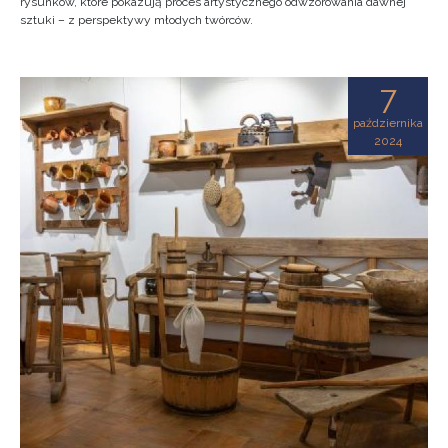
rysunków, które pokazują proces artystycznego odwzorowania dawnej
sztuki – z perspektywy młodych twórców.
7
października
2024