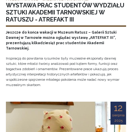
WYSTAWA PRAC STUDENTÓW WYDZIAŁU
SZTUKI AKADEMII TARNOWSKIEJ W
RATUSZU - ATREFAKT III
Jeszcze do końca wakacji w Muzeum Ratusz – Galerii Sztuki
Dawnej w Tarnowie można oglądać wystawę „ARTEFAKT III”,
prezentującą kilkadziesiąt prac studentów Akademii
Tarnowskiej.
Inspiracją do powstania rysunków były muzealne eksponaty dawnej
sztuki, które młodzi twórcy analizowali pod kątem formy, funkcji oraz
bogactwa zdobień i ornamentów. Prezentowane prace ukazują proces
artystycznej interpretacji historycznych artefaktów i pokazują, jak
współczesne spojrzenie młodego pokolenia może nadać nowy wymiar
muzealnym skarbom.
12
sierpnia
2025