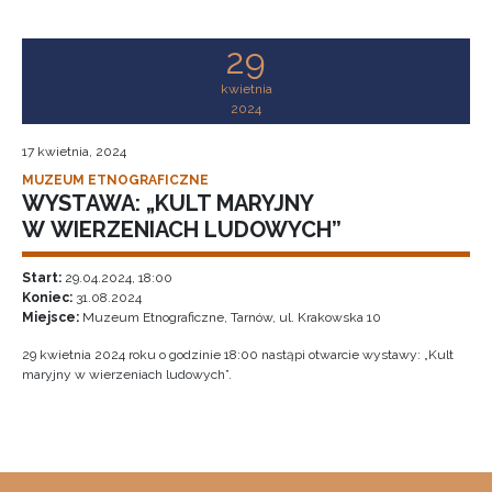
29
kwietnia
2024
17 kwietnia, 2024
MUZEUM ETNOGRAFICZNE
WYSTAWA: „KULT MARYJNY
W WIERZENIACH LUDOWYCH”
Start:
29.04.2024, 18:00
Koniec:
31.08.2024
Miejsce:
Muzeum Etnograficzne, Tarnów, ul. Krakowska 10
29 kwietnia 2024 roku o godzinie 18:00 nastąpi otwarcie wystawy: „Kult
maryjny w wierzeniach ludowych”.