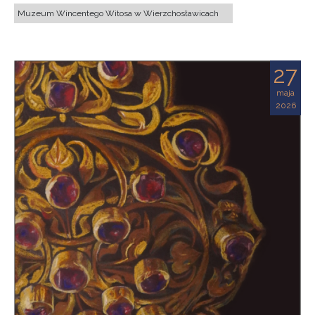
Muzeum Wincentego Witosa w Wierzchosławicach
27
maja
2026