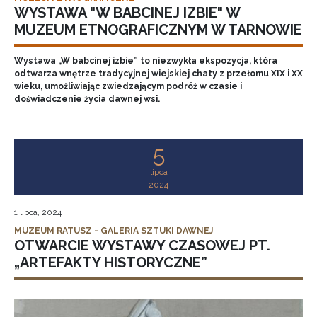
WYSTAWA "W BABCINEJ IZBIE" W
MUZEUM ETNOGRAFICZNYM W TARNOWIE
Wystawa „W babcinej izbie” to niezwykła ekspozycja, która
odtwarza wnętrze tradycyjnej wiejskiej chaty z przełomu XIX i XX
wieku, umożliwiając zwiedzającym podróż w czasie i
doświadczenie życia dawnej wsi.
5
lipca
2024
1 lipca, 2024
MUZEUM RATUSZ - GALERIA SZTUKI DAWNEJ
OTWARCIE WYSTAWY CZASOWEJ PT.
„ARTEFAKTY HISTORYCZNE”