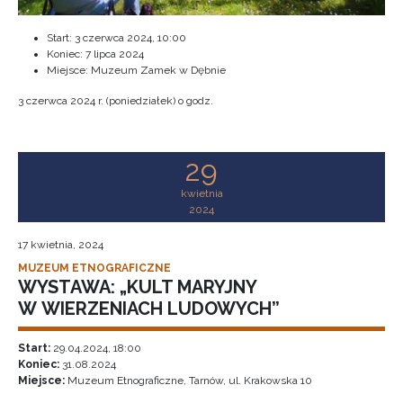
Start:
3 czerwca 2024, 10:00
Koniec:
7 lipca 2024
Miejsce: Muzeum Zamek w Dębnie
3 czerwca 2024 r. (poniedziałek) o godz.
29
kwietnia
2024
17 kwietnia, 2024
MUZEUM ETNOGRAFICZNE
WYSTAWA: „KULT MARYJNY
W WIERZENIACH LUDOWYCH”
Start:
29.04.2024, 18:00
Koniec:
31.08.2024
Miejsce:
Muzeum Etnograficzne, Tarnów, ul. Krakowska 10