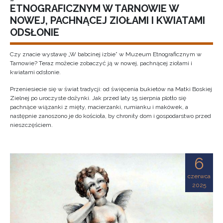
ETNOGRAFICZNYM W TARNOWIE W
NOWEJ, PACHNĄCEJ ZIOŁAMI I KWIATAMI
ODSŁONIE
Czy znacie wystawę „W babcinej izbie” w Muzeum Etnograficznym w
Tarnowie? Teraz możecie zobaczyć ją w nowej, pachnącej ziołami i
kwiatami odsłonie.
Przeniesiecie się w świat tradycji: od święcenia bukietów na Matki Boskiej
Zielnej po uroczyste dożynki. Jak przed laty 15 sierpnia plotło się
pachnące wiązanki z mięty, macierzanki, rumianku i makówek, a
następnie zanoszono je do kościoła, by chroniły dom i gospodarstwo przed
nieszczęściem.
6
czerwca
2025