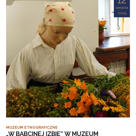
sierpnia
2025
MUZEUM ETNOGRAFICZNE
„W BABCINEJ IZBIE” W MUZEUM