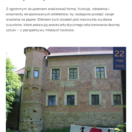
Z ogromnym skupieniem analizowali formę, funkcję, zdobienia i
ornamenty eksponowanych artefaktów, by następnie przelać swoje
wrażenia na papier. Efektem tych działań jest niezwykła wystawa
rysunków, które pokazują proces artystycznego odwzorowania dawnej
sztuki – z perspektywy młodych twórców.
22
maja
2025