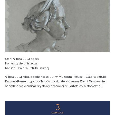
Start: 5 lipca 2024, 18:00
Koniec: 4 sierpnia 2024
Ratusz - Galeria Sztuki Dawnej
5 lipca 2024 roku, o godzinie 18.00, w Muzeum Ratusz – Galeria Sztuki
Dawnej (Rynek 1, 33-100 Tarnów), oddziale Muzeum Ziemi Tarnowskiej,
odbędzie się wernisaż wystawy czasowej pt. „Artefakty historyczne”.
3
czerwca