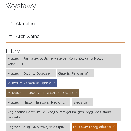
Wystawy
wystawy
Aktualne
Archiwalne
Filtry
Muzeum Pamiątek po Janie Matejce "Koryznówka" w Nowym
Wiśniczu
Muzeum Dwór w Dołędze
Galeria "Panorama"
Muzeum Zamek w Dębnie
Muzeum Ratusz - Galeria Sztuki Dawnej
Muzeum Historii Tarnowa i Regionu
Siedziba
Regionalne Centrum Edukacji o Pamięci im. gen. bryg. Zdzisława
Baszaka
Zagroda Felicji Curyłowej w Zalipiu
Muzeum Etnograficzne