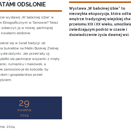
ATAMI ODSŁONIE
Wystawa „W babcinej izbie” to
niezwykła ekspozycja, która odt
cie wystawę „W babcinej izbie” w
wnętrze tradycyjnej wiejskiej cha
Etnograficznym w Tarnowie? Teraz
przełomu XIX i XX wieku, umożliwi
 zobaczyć ją w nowej, pachnącej
zwiedzającym podróż w czasie i
i kwiatami odsłonie.
doświadczenie życia dawnej wsi.
iecie się w świat tradycji: od
ia bukietów na Matki Boskiej Zielnej
yste dożynki. Jak przed laty 15
 plotło się pachnące wiązanki z mięty,
anki, rumianku i makówek, a
e zanoszono je do kościoła, by
y dom i gospodarstwo przed
ęściem.
29
kwietnia
2024
nia, 2024