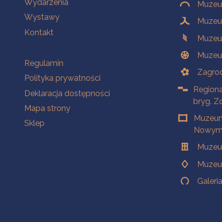
Wydarzenia
Muzeum
Wystawy
Muzeum
Kontakt
Muzeu
Muzeu
Na skróty
Regulamin
Zagrod
Polityka prywatności
Regiona
Deklaracja dostępności
bryg. Z
Mapa strony
Muzeum
Sklep
Nowym 
Muzeu
Muzeu
Galeri