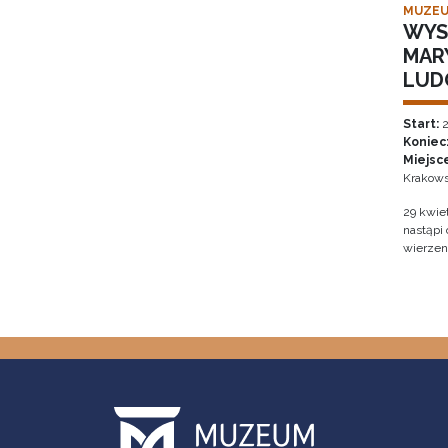
MUZEU
WYS
MAR
LUD
Start:
2
Koniec
Miejsc
Krakows
29 kwie
nastąpi
wierzen