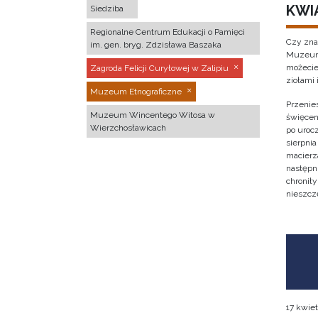
KWI
Siedziba
Regionalne Centrum Edukacji o Pamięci
Czy zna
im. gen. bryg. Zdzisława Baszaka
Muzeum 
możecie
Zagroda Felicji Curyłowej w Zalipiu
ziołami 
Muzeum Etnograficzne
Przenies
Muzeum Wincentego Witosa w
święcen
Wierzchosławicach
po urocz
sierpnia
macierz
następni
chronił
nieszcz
17 kwiet