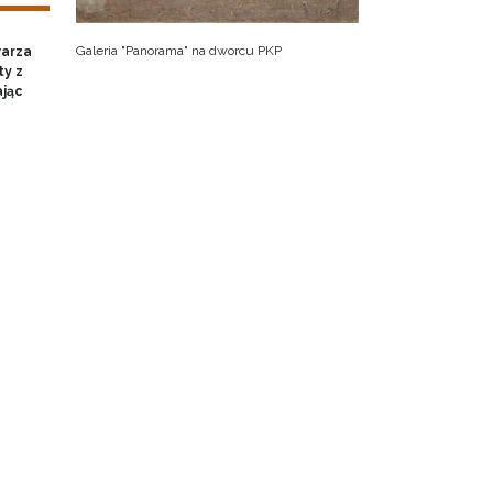
Galeria "Panorama" na dworcu PKP
warza
ty z
ając