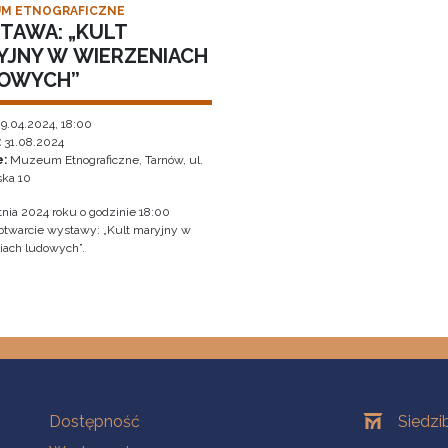
M ETNOGRAFICZNE
TAWA: „KULT
YJNY W WIERZENIACH
OWYCH”
9.04.2024, 18:00
:
31.08.2024
e:
Muzeum Etnograficzne, Tarnów, ul.
ka 10
tnia 2024 roku o godzinie 18:00
 otwarcie wystawy: „Kult maryjny w
iach ludowych”.
Na skróty
Oddziały
Dostępność
Siedzi