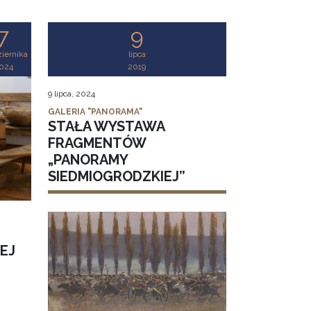
7
9
iernika
lipca
024
2019
9 lipca, 2024
GALERIA "PANORAMA"
STAŁA WYSTAWA
FRAGMENTÓW
„PANORAMY
SIEDMIOGRODZKIEJ”
EJ