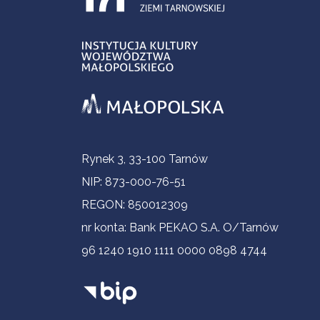
Informacje kontaktowe
Rynek 3, 33-100 Tarnów
NIP: 873-000-76-51
REGON: 850012309
nr konta: Bank PEKAO S.A. O/Tarnów
96 1240 1910 1111 0000 0898 4744