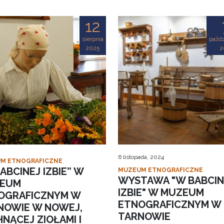
12
sierpnia
paźdz
2025
2
6 listopada, 2024
M ETNOGRAFICZNE
ABCINEJ IZBIE” W
MUZEUM ETNOGRAFICZNE
WYSTAWA "W BABCIN
EUM
IZBIE" W MUZEUM
OGRAFICZNYM W
ETNOGRAFICZNYM W
NOWIE W NOWEJ,
TARNOWIE
NĄCEJ ZIOŁAMI I