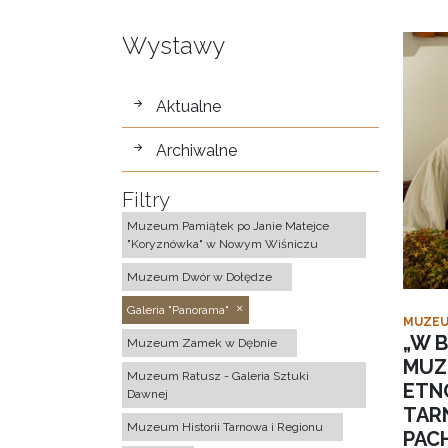
Wystawy
wystawy
Aktualne
Archiwalne
Filtry
Muzeum Pamiątek po Janie Matejce
"Koryznówka" w Nowym Wiśniczu
Muzeum Dwór w Dołędze
Galeria "Panorama"
MUZEU
„W B
Muzeum Zamek w Dębnie
MUZ
Muzeum Ratusz - Galeria Sztuki
ETN
Dawnej
TAR
Muzeum Historii Tarnowa i Regionu
PACH